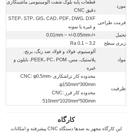
قطعات پایه بلوک شفت آلومینیومی ماشینکاری
مورد
دقیق CNC
STEP، STP، GIS، CAD، PDF، DWG، DXF
فرمت طراحی
و غیره یا نمونه
تحمل
+/-0.01mm ~ +/-0.05mm
زبری سطح
Ra 0.1 ~ 3.2
آلومینیوم، فولاد و فولاد ضد زنگ، برنج،
مواد
پلاستیک، مس، PEEK، PC، POM، نایلون و
غیره
محدوده کار تراشکاری CNC: φ0.5mm-
φ150mm*300mm.
ظرفیت
محدوده کار فرز CNC:
510mm*1020mm*500mm
کارگاه
این کارگاه مجهز به صدها دستگاه CNC پیشرفته و امکانات