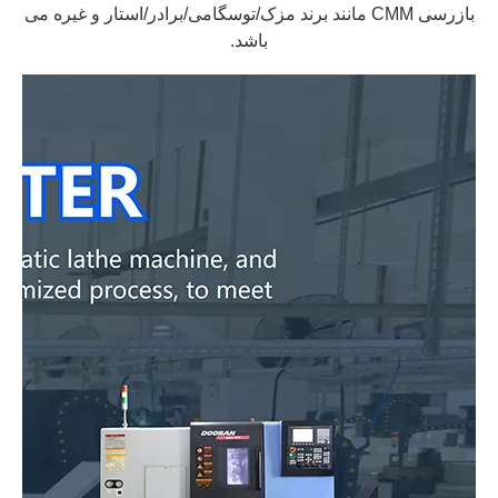
بازرسی CMM مانند برند مزک/توسگامی/برادر/استار و غیره می
باشد.