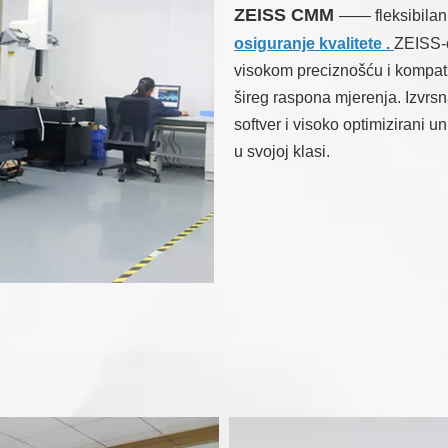
ZEISS CMM
—— fleksibilan
osiguranje kvalitete .
ZEISS-o
visokom preciznošću i kompati
šireg raspona mjerenja. Izvr
softver i visoko optimizirani
u svojoj klasi.