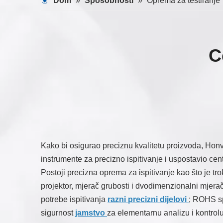
Dom
»
Sposobnosti
»
Oprema za testiranje
C
Kako bi osigurao preciznu kvalitetu proizvoda, Hon
instrumente za precizno ispitivanje i uspostavio cent
Postoji precizna oprema za ispitivanje kao što je tro
projektor, mjerač grubosti i dvodimenzionalni mjerač
potrebe ispitivanja
razni precizni dijelovi
; ROHS sp
sigurnost
jamstvo
za elementarnu analizu i kontrolu 