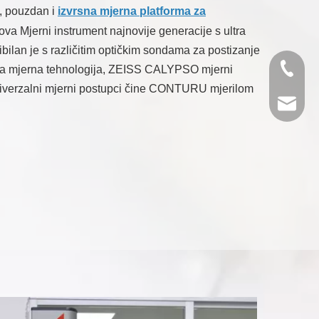
, pouzdan i
izvrsna mjerna platforma za
va Mjerni instrument najnovije generacije s ultra
bilan je s različitim optičkim sondama za postizanje
+86- 13
sna mjerna tehnologija, ZEISS CALYPSO mjerni
 univerzalni mjerni postupci čine CONTURU mjerilom
jinxing