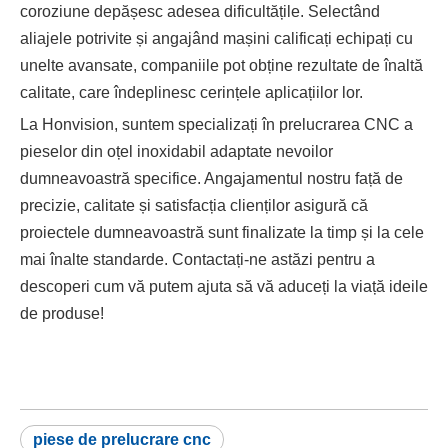
coroziune depășesc adesea dificultățile. Selectând
aliajele potrivite și angajând mașini calificați echipați cu
unelte avansate, companiile pot obține rezultate de înaltă
calitate, care îndeplinesc cerințele aplicațiilor lor.
La Honvision, suntem specializați în prelucrarea CNC a
pieselor din oțel inoxidabil adaptate nevoilor
dumneavoastră specifice. Angajamentul nostru față de
precizie, calitate și satisfacția clienților asigură că
proiectele dumneavoastră sunt finalizate la timp și la cele
mai înalte standarde. Contactați-ne astăzi pentru a
descoperi cum vă putem ajuta să vă aduceți la viață ideile
de produse!
piese de prelucrare cnc