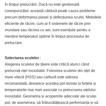
în timpul prelucrării. Dacă nu este gestionată
corespunzător, această căldură poate cauza probleme
precum deformarea piesei și defecțiunea sculei. Metodele
eficiente de răcire, cum ar fi sistemele de răcire prin
inundare sau răcirea cu aer, sunt esențiale pentru a
menține temperaturi optime în timpul procesului de
prelucrare.
Selectarea sculelor
:
Alegerea sculelor de tăiere este critică atunci când
prelucrați oțel inoxidabil. Folosirea sculelor din oțel de
mare viteză (HSS) sau carbură este adesea
recomandată, deoarece acestea pot rezista la forțele și
temperaturile mai mari asociate cu prelucrarea oțelului
inoxidabil. Geometria și acoperirile adecvate ale sculei
pot, de asemenea, să îmbunătățească performanța și să