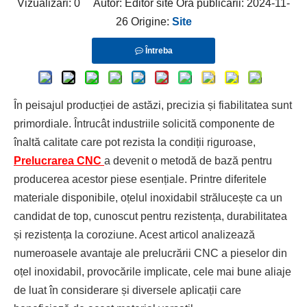
Vizualizări:
0
Autor: Editor site Ora publicării: 2024-11-
26 Origine:
Site
Întreba
În peisajul producției de astăzi, precizia și fiabilitatea sunt
primordiale. Întrucât industriile solicită componente de
înaltă calitate care pot rezista la condiții riguroase,
Prelucrarea CNC
a devenit o metodă de bază pentru
producerea acestor piese esențiale. Printre diferitele
materiale disponibile, oțelul inoxidabil strălucește ca un
candidat de top, cunoscut pentru rezistența, durabilitatea
și rezistența la coroziune. Acest articol analizează
numeroasele avantaje ale prelucrării CNC a pieselor din
oțel inoxidabil, provocările implicate, cele mai bune aliaje
de luat în considerare și diversele aplicații care