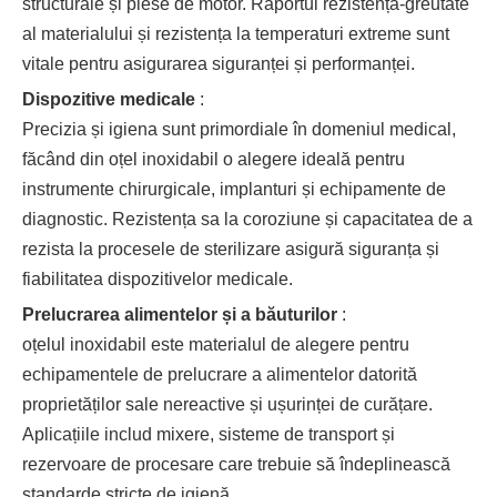
structurale și piese de motor. Raportul rezistență-greutate
al materialului și rezistența la temperaturi extreme sunt
vitale pentru asigurarea siguranței și performanței.
Dispozitive medicale
:
Precizia și igiena sunt primordiale în domeniul medical,
făcând din oțel inoxidabil o alegere ideală pentru
instrumente chirurgicale, implanturi și echipamente de
diagnostic. Rezistența sa la coroziune și capacitatea de a
rezista la procesele de sterilizare asigură siguranța și
fiabilitatea dispozitivelor medicale.
Prelucrarea alimentelor și a băuturilor
:
oțelul inoxidabil este materialul de alegere pentru
echipamentele de prelucrare a alimentelor datorită
proprietăților sale nereactive și ușurinței de curățare.
Aplicațiile includ mixere, sisteme de transport și
rezervoare de procesare care trebuie să îndeplinească
standarde stricte de igienă.