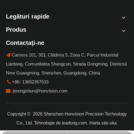
Legături rapide
Produs
Contactaţi-ne
Camera 101, 301, Clădirea 5, Zona C, Parcul Industrial

Liantang, Comunitatea Shangcun, Strada Gongming, Districtul
New Guangming, Shenzhen, Guangdong, China
+86- 13652357533

jinxingshun@honvision.com

Copyright ©
2026
Shenzhen Honvision Precision Technology
Co., Ltd. Tehnologie de
leadong.com
.
Harta site-ului
.