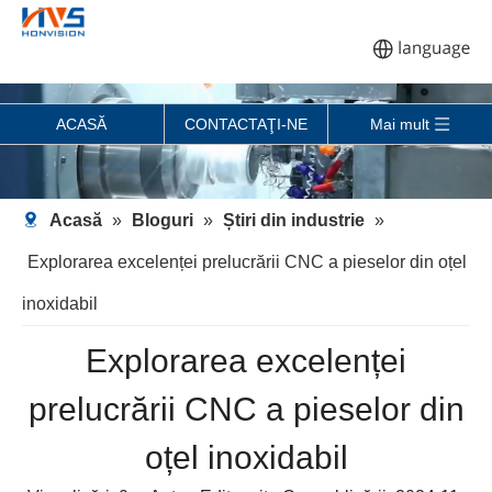
ACASĂ
CONTACTAŢI-NE
Mai mult
Acasă
»
Bloguri
»
Știri din industrie
»
Explorarea excelenței prelucrării CNC a pieselor din oțel
inoxidabil
Explorarea excelenței
prelucrării CNC a pieselor din
oțel inoxidabil