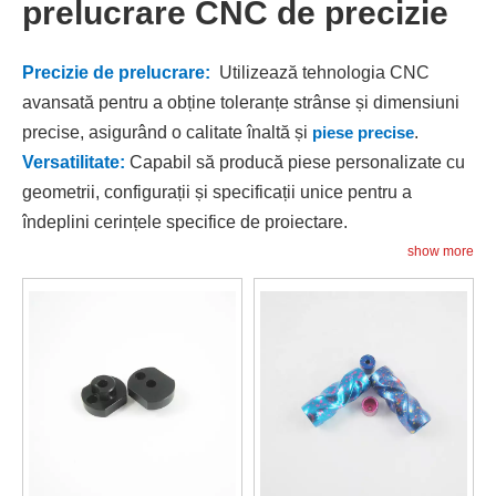
prelucrare CNC de precizie
Precizie de prelucrare:
Utilizează tehnologia CNC
avansată pentru a obține toleranțe strânse și dimensiuni
precise, asigurând o calitate înaltă și
piese precise
.
Versatilitate:
Capabil să producă piese personalizate cu
geometrii, configurații și specificații unice pentru a
îndeplini cerințele specifice de proiectare.
Flexibilitate:
Oferă capacitatea de a lucra cu o gamă
show more
largă de materiale, inclusiv
metale
,
materiale plastice
, și
compozite, catering pentru
nevoi diverse de aplicare
.
Eficiență:
procesele automate și fluxurile de lucru
optimizate au ca rezultat reducerea timpului de producție,
minimizarea timpilor de livrare și îmbunătățirea eficienței
generale.
Personalizare:
adaptată nevoilor individuale ale
proiectului, permițând modificări și ajustări ale designului