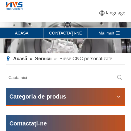
ACASĂ
CONTACTAŢI-NE
Mai mult
Acasă
»
Servicii
»
Piese CNC personalizate
Categoria de produs
Contactaţi-ne