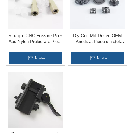
Strunjire CNC Frezare Peek
Diy Cnc Mill Desen OEM
Abs Nylon Prelucrare Piese
Anodizat Piese din oțel
din plastic pentru automobile
Prelucrare pentru sală de
sport
Întreba
Întreba