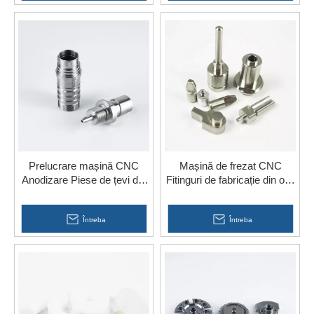
Prelucrare mașină CNC
Mașină de frezat CNC
Anodizare Piese de țevi din
Fitinguri de fabricație din oțel
oțel inoxidabil Servicii pentru
inoxidabil Piese de precizie
electricitate
pentru cap
Întreba
Întreba