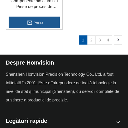
Componente din aluminiu
Piese de proces de
prelucrare a mașinii CNC cu
5 axe
Întreba
1
2
3
4
Despre Honvision
Shenzhen Honvision Precision Technology Co., Ltd. a fost
înființată în 2001. Este o întreprindere de înaltă tehnologie la
nivel de stat și municipal (Shenzhen), cu servicii complete de
susținere a producției de precizie.
Legături rapide