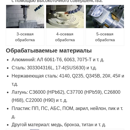
с помощью высокоточного совершенства.
3-осевая
4-осевая
5-осевая
обработка
обработка
обработка
Обрабатываемые материалы
Алюминий: АЛ 6061-Т6, 6063, 7075-Т и т. д.
Сталь: 303304316L, 17-4(SUS630) и т.д.
Нержавеющая сталь: 4140, Q235, Q345B, 20#, 45# и
т.д.
Латунь: C36000 (HPb62), C37700 (HPb59), C26800
(H68), C22000 (H90) и т. д.
Пластик: ПП, ПС, АБС, ПОМ, акрил, нейлон, пик и т.
д.
Другой материал: медь, бронза, титан и т. д.