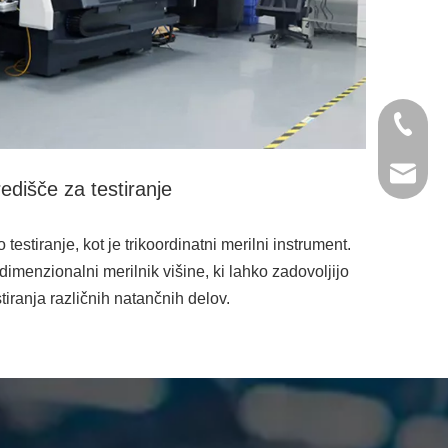
+86- 13
jinxing
edišče za testiranje
estiranje, kot je trikoordinatni merilni instrument.
odimenzionalni merilnik višine, ki lahko zadovoljijo
tiranja različnih natančnih delov.