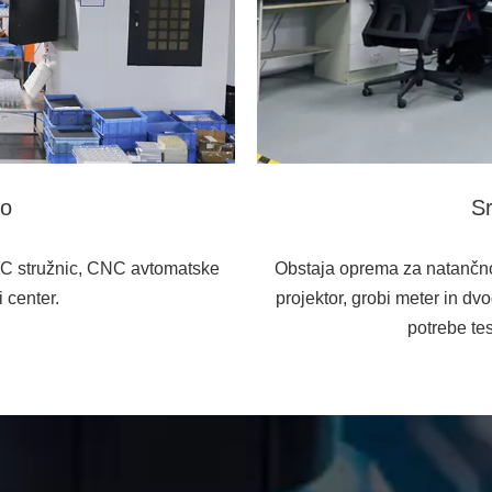
vo
Sr
NC stružnic, CNC avtomatske
Obstaja oprema za natančno t
 center.
projektor, grobi meter in dv
potrebe tes