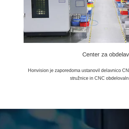
Center za obdela
Honvision je zaporedoma ustanovil delavnico C
stružnice in CNC obdelovalni