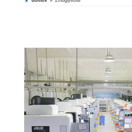
domov
»
Zmogljivosti