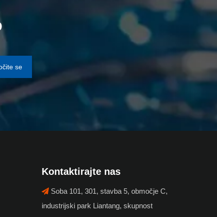
o
očite se
Kontaktirajte nas
Soba 101, 301, stavba 5, območje C,

industrijski park Liantang, skupnost