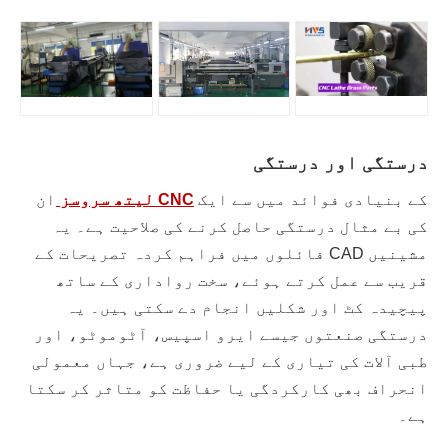
درستگی اور درستگی
کے بنیادی فوائد میں سے ایک
CNC لیتھ سروسز
ان
کی بے مثال درستگی حاصل کرنے کی صلاحیت ہے۔ یہ
مشینیں CAD فائلوں میں فراہم کردہ تصریحات کے
قریب سے عمل کرتے ہوئے، سخت رواداری کے ساتھ
پیچیدہ کٹ اور شکلیں انجام دے سکتی ہیں۔ یہ
درستگی صنعتوں جیسے ایرو اسپیس، آٹوموٹو، اور
طبی آلات کی تیاری کے لیے ضروری ہے، جہاں معمولی
انحراف بھی کارکردگی یا حفاظت کو متاثر کر سکتا
ہے۔