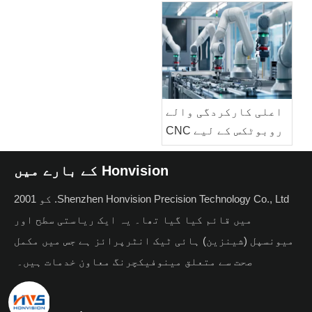
انفراریڈ ٹیکنالوجی
مواد، اور ایپلی
کے مستقبل کو چلاتی ہے
کیشنز
اعلی کارکردگی والے
روبوٹکس کے لیے CNC
پریسجن مشینی حل:
بنیادی اجزاء، مواد
Honvision کے بارے میں
اور آٹومیشن ویلیو
Shenzhen Honvision Precision Technology Co., Ltd. کو 2001
میں قائم کیا گیا تھا۔ یہ ایک ریاستی سطح اور
میونسپل (شینزین) ہائی ٹیک انٹرپرائز ہے جس میں مکمل
صحت سے متعلق مینوفیکچرنگ معاون خدمات ہیں۔