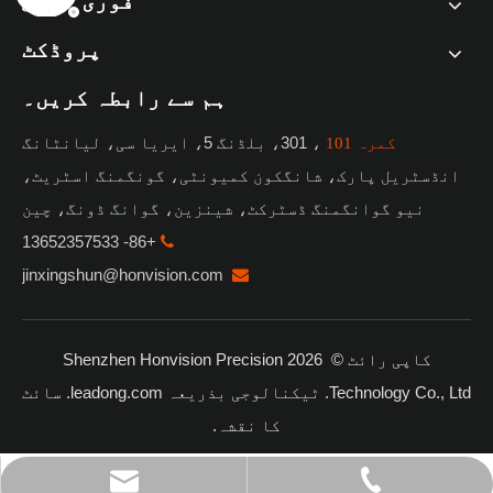
فوری لنکس
پروڈکٹ
ہم سے رابطہ کریں۔
، 301، بلڈنگ 5، ایریا سی، لیانٹانگ
کمرہ 101
انڈسٹریل پارک، شانگکون کمیونٹی، گونگمنگ اسٹریٹ،
نیو گوانگمنگ ڈسٹرکٹ، شینزین، گوانگ ڈونگ، چین
+86- 13652357533

jinxingshun@honvision.com

کاپی رائٹ ©
2026
Shenzhen Honvision Precision
Technology Co., Ltd. ٹیکنالوجی بذریعہ
leadong.com
.
سائٹ
کا نقشہ
.
jinxingshun@honvision.com
+86- 13652357533