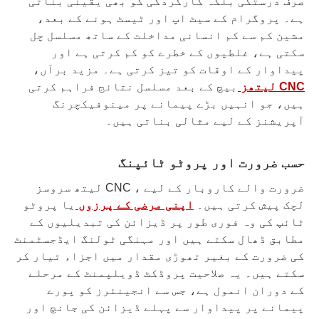
صرف درستگی بلکہ کارکردگی کو بھی یقینی بناتی
ہے۔ پروگرام کے سیٹ اپ اور ٹیسٹ ہونے کے بعد،
مشین کم سے کم انسانی مداخلت کے ساتھ مسلسل چل
سکتی ہے، غلطیوں کے خطرے کو کم کرتی ہے اور
پیداوار کے اوقات کو تیز کرتی ہے۔ مزید برآں،
CNC لیتھز
بیچ کے بعد مسلسل نتائج فراہم کرتی
ہیں، جو انہیں بڑے پیمانے پر مینوفیکچرنگ
آپریشنز کے لیے مثالی بناتی ہیں۔
حسب ضرورت اور پروٹو ٹائپنگ
ضرورت والے کاروبار کے لیے ، CNC لیتھ سروسز
لچک پیش کرتی ہیں۔
اپنی مرضی کے پرزوں
یا پروٹو
ٹائپ کی وہ فوری طور پر ڈیزائن کی تبدیلیوں کے
مطابق ڈھال سکتے ہیں اور مہنگی ٹولنگ ایڈجسٹمنٹ
کی ضرورت کے بغیر تھوڑی مقدار میں اجزاء تیار کر
سکتے ہیں۔ یہ صلاحیت پروڈکٹ ڈویلپمنٹ کے مرحلے
کے دوران انمول ہے، جس سے انجینئرز کو پورے
پیمانے پر پیداوار سے پہلے ڈیزائن کی جانچ اور