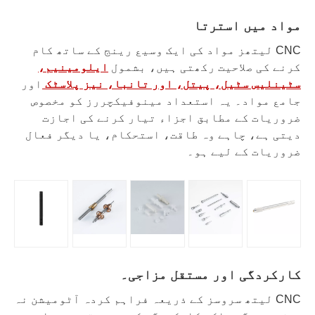
مواد میں استرتا
CNC لیتھز مواد کی ایک وسیع رینج کے ساتھ کام
کرنے کی صلاحیت رکھتی ہیں، بشمول
ایلومینیم،
سٹینلیس سٹیل، پیتل، اور تانبا، نیز پلاسٹک
اور
جامع مواد۔ یہ استعداد مینوفیکچررز کو مخصوص
ضروریات کے مطابق اجزاء تیار کرنے کی اجازت
دیتی ہے، چاہے وہ طاقت، استحکام، یا دیگر فعال
ضروریات کے لیے ہو۔
کارکردگی اور مستقل مزاجی۔
CNC لیتھ سروسز کے ذریعہ فراہم کردہ آٹومیشن نہ