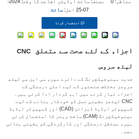
مناظر:
0
مصنف: سائٹ ایڈیٹر اشاعت کا وقت: 2024-
07-25 اصل:
سائٹ
استفسار کرنا
اجزاء کے لئے صحت سے متعلق
CNC
لیتھ سروس
جدید مینوفیکچرنگ کے دائرے میں، سی این سی لیتھ
سروسز مختلف صنعتوں کے لیے اعلیٰ درستگی کے
اجزاء تیار کرنے میں اہم کردار ادا کرتی ہیں۔
CNC لیتھز مشینی عمل کو خودکار بنانے کے لیے
کمپیوٹر ایڈیڈ ڈیزائن (CAD) اور کمپیوٹر ایڈیڈ
مینوفیکچرنگ (CAM) سافٹ ویئر کا استعمال کرتی
ہیں، مستقل درستگی اور کارکردگی کو یقینی بناتی
ہیں۔