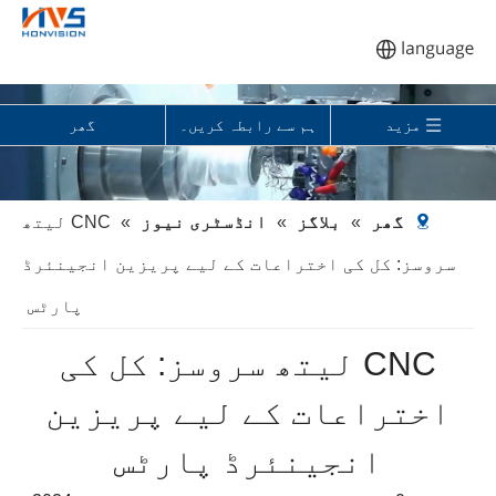
مزید
ہم سے رابطہ کریں۔
گھر
گھر
»
بلاگز
»
انڈسٹری نیوز
»
CNC لیتھ
سروسز: کل کی اختراعات کے لیے پریزین انجینئرڈ
پارٹس
CNC لیتھ سروسز: کل کی
اختراعات کے لیے پریزین
انجینئرڈ پارٹس