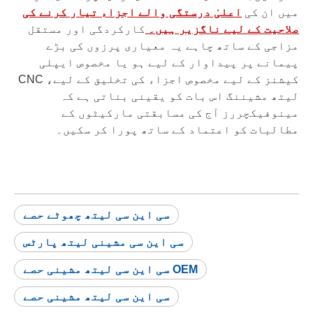
میں ان کی
اعلیٰ درستگی والے اجزاء تیار کرنے کی
صلاحیت کے لیے ناگزیر ہیں۔
کارکردگی اور مستقل
مزاجی کے ساتھ چاہے یہ معیاری پرزوں کی بڑے
پیمانے پر پیداوار کے لیے ہو یا مخصوص ایپلی
کیشنز کے لیے مخصوص اجزاء کی تخلیق کے لیے، CNC
لیتھ مشیننگ اس بات کو یقینی بناتی ہے کہ
مینوفیکچررز آج کی مسابقتی مارکیٹوں کے
مطالبات کو اعتماد کے ساتھ پورا کر سکیں۔
سی این سی لیتھ چھوٹے حصے
سی این سی مشینی لیتھ پارٹس
OEM سی این سی لیتھ مشینی حصے
سی این سی لیتھ مشینی حصے