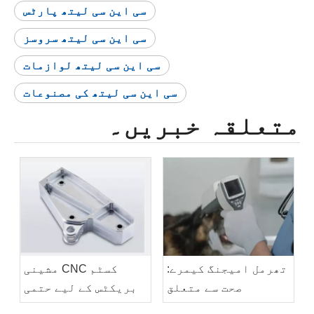
سی این سی لیتھ پارٹس
سی این سی لیتھ سروسز
سی این سی لیتھ لوازمات
سی این سی لیتھ کی مصنوعات
متعلقہ خبریں۔
تھرمل امیجنگ کیمرے:
کسٹم CNC مشینی
صحت سے متعلق
بریکٹس کے لیے حتمی
مینوفیکچرنگ
گائیڈ: ڈیزائن،