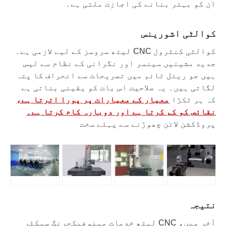
ان کو بہتر بنانے کی اجازت ملتی ہے۔
کوالٹی اشورینس
کوالٹی کنٹرول CNC لیتھ سروسز کے لیے لازمی ہے۔
جدید مشینیں سینسر اور نگرانی کے نظام سے لیس
ہیں جو ریئل ٹائم میں تصریحات سے انحراف کا پتہ
لگاتی ہیں۔ یہ صلاحیت اس بات کو یقینی بناتی ہے
کہ ہر ٹکڑا
معیار کے معیارات پر پورا اترتا ہے،
نقائص کو کم کرتا ہے اور دوبارہ کام کرتا ہے۔
پروڈکشن لائن چھوڑنے سے پہلے سخت
نتیجہ
آخر میں، CNC لیتھ خدمات مینوفیکچرنگ سیکٹر