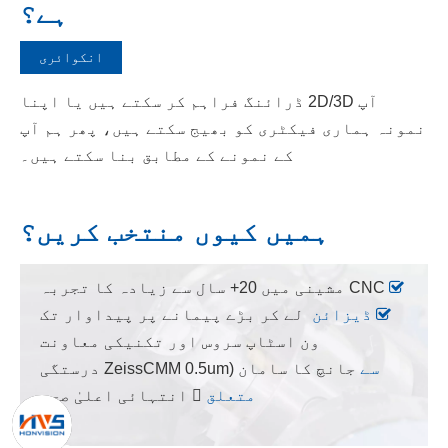
ہے؟
انکوائری
آپ 2D/3D ڈرائنگ فراہم کر سکتے ہیں یا اپنا
نمونہ ہماری فیکٹری کو بھیج سکتے ہیں، پھر ہم آپ
کے نمونے کے مطابق بنا سکتے ہیں۔
ہمیں کیوں منتخب کریں؟

CNC مشینی میں 20+ سال سے زیادہ کا تجربہ
 ڈیزائن
لے کر بڑے پیمانے پر پیداوار تک
ون اسٹاپ سروس اور تکنیکی معاونت
سے
جانچ کا سامان (ZeissCMM 0.5um درستگی
متعلق
 انتہائی اعلیٰ صحت
سے
)