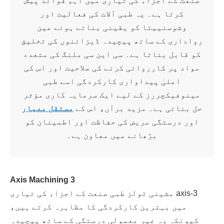
صنعت کے اجزاء کی تیاری میں اہم فوائد پیش
کرتا ہے۔ یہ طبی آلات کی فعالیت اور
وشوسنییتا کو یقینی بناتے ہوئے عین
رواداری کے ساتھ پیچیدہ ڈیزائنوں کی تخلیق
کو قابل بناتا ہے۔ سی این سی ملنگ کی متعدد
مواد پر کارروائی کرنے کی صلاحیت اور اس کی
اعلیٰ پیداواری کارکردگی اسے طبی
مینوفیکچررز کے لیے ایک سرمایہ کاری مؤثر
حل بناتی ہے۔ مزید برآں، اس کے
مستقل معیار
اور درستگی مریض کی حفاظت اور اطمینان کو
بڑھانے میں معاون ہے۔
3 Axis Machining
3-axis مشینی ٹولز طبی صنعت کے اجزاء کی تیاری
میں بہترین کارکردگی کا مظاہرہ کرتے ہیں،
کیونکہ وہ غیر معمولی درستگی کے ساتھ پیچیدہ