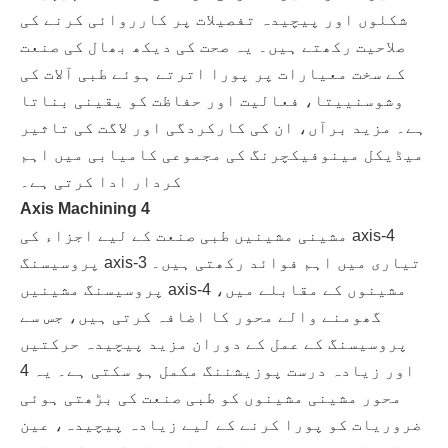
شکلوں اور پیچیدہ تفصیلات پر کارروائی کرنے کی
صلاحیت رکھتے ہیں۔ یہ صحت کی دیکھ بھال کی صنعت
کے سخت معیارات پر پورا اترتے ہوئے طبی آلات کی
وشوسنییتا، فعالیت اور حفاظت کو یقینی بناتا
ہے۔ مزید برآں، ان کی کارکردگی اور لاگت کی تاثیر
میڈیکل مینوفیکچرنگ کی مجموعی کامیابی میں اہم
کردار ادا کرتی ہے۔
4 Axis Machining
4-axis مشینی مشینیں طبی صنعت کے لیے اجزاء کی
تیاری میں اہم فوائد رکھتی ہیں۔ 3-axis پروسیسنگ
مشینوں کے مقابلے میں، 4-axis پروسیسنگ مشینیں
گھومنے والے محور کا اضافہ کرتی ہیں، جس سے
پروسیسنگ کے عمل کے دوران مزید پیچیدہ حرکتیں
اور زیادہ درست پوزیشننگ مکمل ہو سکتی ہے۔ یہ 4
محور مشینی مشینوں کو طبی صنعت کی بڑھتی ہوئی
ضروریات کو پورا کرنے کے لیے زیادہ پیچیدہ، عین