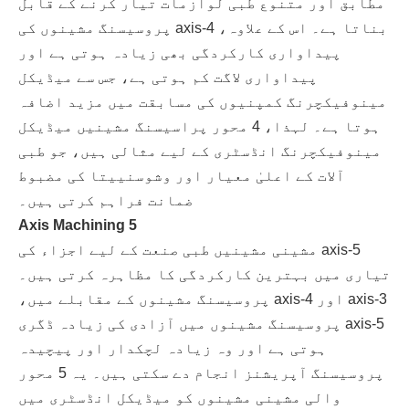
مطابق اور متنوع طبی لوازمات تیار کرنے کے قابل
بناتا ہے۔ اس کے علاوہ، 4-axis پروسیسنگ مشینوں کی
پیداواری کارکردگی بھی زیادہ ہوتی ہے اور
پیداواری لاگت کم ہوتی ہے، جس سے میڈیکل
مینوفیکچرنگ کمپنیوں کی مسابقت میں مزید اضافہ
ہوتا ہے۔ لہذا، 4 محور پراسیسنگ مشینیں میڈیکل
مینوفیکچرنگ انڈسٹری کے لیے مثالی ہیں، جو طبی
آلات کے اعلیٰ معیار اور وشوسنییتا کی مضبوط
ضمانت فراہم کرتی ہیں۔
5 Axis Machining
5-axis مشینی مشینیں طبی صنعت کے لیے اجزاء کی
تیاری میں بہترین کارکردگی کا مظاہرہ کرتی ہیں۔
3-axis اور 4-axis پروسیسنگ مشینوں کے مقابلے میں،
5-axis پروسیسنگ مشینوں میں آزادی کی زیادہ ڈگری
ہوتی ہے اور وہ زیادہ لچکدار اور پیچیدہ
پروسیسنگ آپریشنز انجام دے سکتی ہیں۔ یہ 5 محور
والی مشینی مشینوں کو میڈیکل انڈسٹری میں