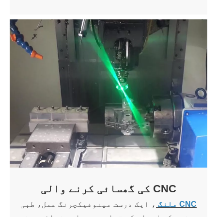
CNC کی گھسائی کرنے والی
CNC ملنگ
، ایک درست مینوفیکچرنگ عمل، طبی