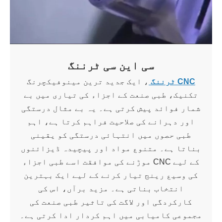
سی این سی ٹرننگ
CNC ٹرننگ
، ایک جدید ترین مینوفیکچرنگ
تکنیک، طبی صنعت کے اجزاء کی تیاری میں بے
شمار فوائد پیش کرتی ہے۔ یہ بے مثال درستگی
اور دہرانے کی صلاحیت فراہم کرتا ہے، اہم
طبی حصوں میں انتہائی درستگی کو یقینی
بناتا ہے۔ متنوع مواد اور پیچیدہ ڈیزائنوں
کے لیے CNC موڑنے کی موافقت اسے طبی اجزاء
کی وسیع رینج تیار کرنے کے لیے ایک بہترین
انتخاب بناتی ہے۔ مزید برآں، اس کی
کارکردگی اور لاگت کی تاثیر طبی صنعت کی
مجموعی کامیابی میں اہم کردار ادا کرتی ہے۔