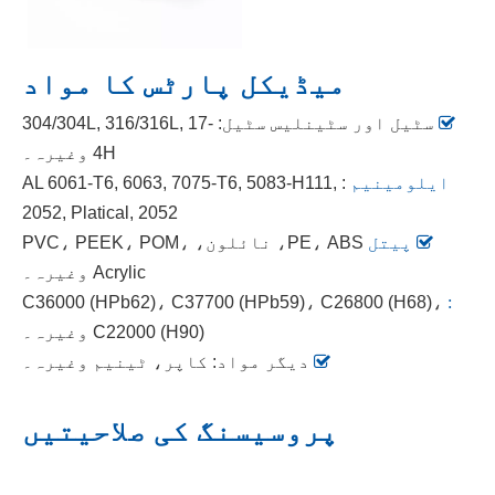
میڈیکل پارٹس کا مواد

سٹیل اور سٹینلیس سٹیل: 304/304L, 316/316L, 17-
4H وغیرہ۔
ایلومینیم
: AL 6061-T6, 6063, 7075-T6, 5083-H111,
2052, Platical, 2052
 پیتل
PE، ABS، نائلون، PVC، PEEK، POM،
Acrylic وغیرہ۔
C36000 (HPb62)، C37700 (HPb59)، C26800 (H68)،
:
C22000 (H90) وغیرہ۔

دیگر مواد: کاپر، ٹینیم وغیرہ۔
پروسیسنگ کی صلاحیتیں