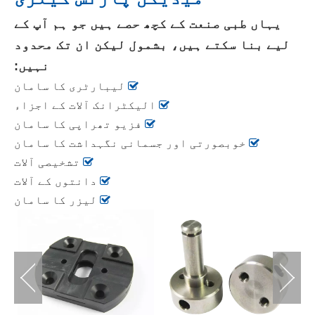
یہاں طبی صنعت کے کچھ حصے ہیں جو ہم آپ کے
لیے بنا سکتے ہیں، بشمول لیکن ان تک محدود
نہیں:

لیبارٹری کا سامان

الیکٹرانک آلات کے اجزاء

فزیو تھراپی کا سامان

خوبصورتی اور جسمانی نگہداشت کا سامان

تشخیصی آلات

دانتوں کے آلات

لیزر کا سامان