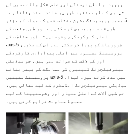
پیچیدہ، اعلیٰ درستگی اور خاص شکل والے حصوں کی
تیاری کے لیے منفرد طور پر فائدہ مند بناتا ہے۔
5 محور پروسیسنگ مشین مختلف قسم کے مواد کو مؤثر
طریقے سے پروسیس کر سکتی ہے اور طبی صنعت کی
اعلی کارکردگی، وشوسنییتا اور حفاظت کی
ضروریات کو پورا کر سکتی ہے۔ اس کے علاوہ، 5-axis
پروسیسنگ مشینوں میں اعلی پیداواری کارکردگی
اور کم لاگت کے فوائد بھی ہیں، جو میڈیکل
مینوفیکچرنگ کمپنیوں کی مسابقت کو بہتر بنانے
میں مدد کرتے ہیں۔ لہذا، 5-axis پروسیسنگ مشینیں
میڈیکل مینوفیکچرنگ انڈسٹری کے لیے مثالی ہیں،
جو طبی آلات کے اعلیٰ معیار اور وشوسنییتا کے لیے
مضبوط معاونت فراہم کرتی ہیں۔