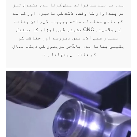
ہے۔ یہ بہت سے فوائد پیش کرتا ہے، بشمول تیز
تر پیداوار کا وقت، لاگت کی تاثیر، اور کم سے
کم مادی فضلے کے ساتھ پیچیدہ ڈیزائن بنانے
کی صلاحیت۔ CNC مشینی طبی اجزاء کا مستقل
معیار طبی آلات میں بھروسے اور حفاظت کو
یقینی بناتا ہے، بالآخر مریضوں کی دیکھ بھال
کو فائدہ پہنچاتا ہے۔