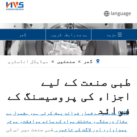
مزید
ہم سے رابطہ کریں۔
گھر
گھر
»
صنعتیں
»
میڈیکل انڈسٹری
طبی صنعت کے لیے
اجزاء کی پروسیسنگ کے
فوائد
CNC مشینی بے شمار فوائد پیش کرتی ہے، بشمول بے
مثال درستگی، مختلف مواد کے ساتھ موافقت، موثر
پیداوار، اور لاگت کی تاثیر۔
طبی صنعت میں اس کی