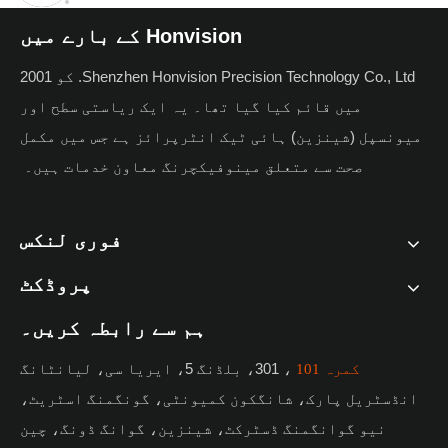
Honvision کے بارے میں
Shenzhen Honvision Precision Technology Co., Ltd. کو 2001
میں قائم کیا گیا تھا۔ یہ ایک ریاستی سطح اور
میونسپل (شینزین) ہائی ٹیک انٹرپرائز ہے جس میں مکمل
صحت سے متعلق مینوفیکچرنگ معاون خدمات ہیں۔
فوری لنکس
پروڈکٹ
ہم سے رابطہ کریں۔
، 301، بلڈنگ 5، ایریا سی، لیانٹانگ
کمرہ 101
انڈسٹریل پارک، شانگکون کمیونٹی، گونگمنگ اسٹریٹ،
نیو گوانگمنگ ڈسٹرکٹ، شینزین، گوانگ ڈونگ، چین