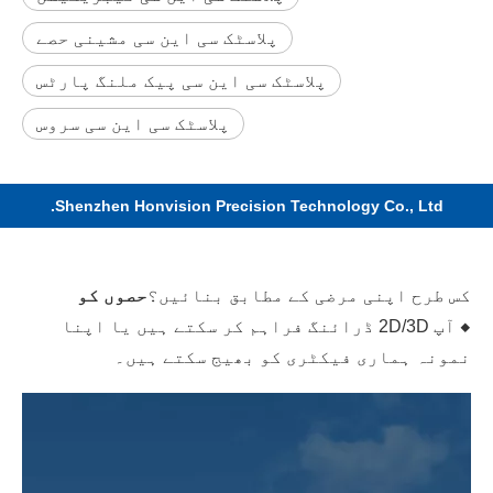
پلاسٹک سی این سی مشینی حصے
پلاسٹک سی این سی پیک ملنگ پارٹس
پلاسٹک سی این سی سروس
Shenzhen Honvision Precision Technology Co., Ltd.
کس طرح اپنی مرضی کے مطابق بنائیں؟
حصوں کو
◆ آپ 2D/3D ڈرائنگ فراہم کر سکتے ہیں یا اپنا
نمونہ ہماری فیکٹری کو بھیج سکتے ہیں۔