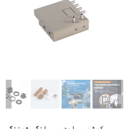
کسٹم سی این سی ملنگ مشیننگ