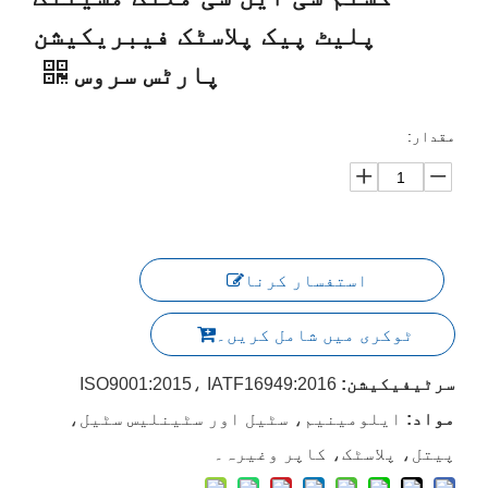
پلیٹ پیک پلاسٹک فیبریکیشن
پارٹس سروس
مقدار:
استفسار کرنا
ٹوکری میں شامل کریں۔
سرٹیفیکیشن:
ISO9001:2015، IATF16949:2016
مواد:
ایلومینیم، سٹیل اور سٹینلیس سٹیل،
پیتل، پلاسٹک، کاپر وغیرہ۔