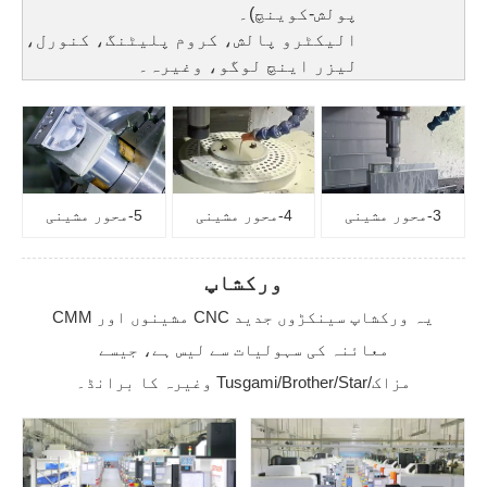
پولش-کوینچ)۔
الیکٹرو پالش، کروم پلیٹنگ، کنورل،
لیزر اینچ لوگو، وغیرہ۔
3-محور مشینی
4-محور مشینی
5-محور مشینی
ورکشاپ
یہ
ورکشاپ سینکڑوں جدید CNC مشینوں اور CMM
معائنہ کی سہولیات سے لیس ہے، جیسے
مزاک/Tusgami/Brother/Star وغیرہ کا برانڈ۔