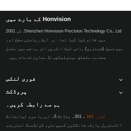
Honvision کے بارے میں
Shenzhen Honvision Precision Technology Co., Ltd. کو 2001
میں قائم کیا گیا تھا۔ یہ ایک ریاستی سطح اور
میونسپل (شینزین) ہائی ٹیک انٹرپرائز ہے جس میں مکمل
صحت سے متعلق مینوفیکچرنگ معاون خدمات ہیں۔
فوری لنکس
پروڈکٹ
ہم سے رابطہ کریں۔
، 301، بلڈنگ 5، ایریا سی، لیانٹانگ
کمرہ 101
انڈسٹریل پارک، شانگکون کمیونٹی، گونگمنگ اسٹریٹ،