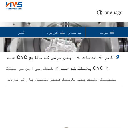
مزید
ہم سے رابطہ کریں۔
گھر
گھر
»
خدمات
»
اپنی مرضی کے مطابق CNC حصے
»
CNC پلاسٹک کے حصے
»
کسٹم سی این سی ملنگ
مشیننگ پلیٹ پیک پلاسٹک فیبریکیشن پارٹس سروس