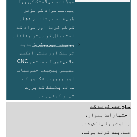
موڑنے سے پلاسٹک کی ورک
پیس سے مواد کو مؤثر
طریقے سے ہٹانا، فضلہ
کو کم کرنا اور مواد کے
استعمال کو بہتر بنانا۔
پیچیدہ جیومیٹری:
جدید
ٹولنگ اور ملٹی ایکسس
صلاحیتوں کے ساتھ، CNC
مشینی پیچیدہ خصوصیات
اور پیچیدہ شکلوں کے
ساتھ پلاسٹک کے پرزے
تیار کرتی ہے۔
سطح ختم کرنے کے
اختیارات:
ہموار،
بناوٹ، یا پالش شدہ
فنش پیش کرتے ہوئے،