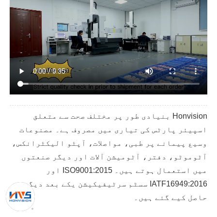
Honvision بنیادی طور پر مختلف صحت سے متعلق
اسپیئر پارٹس کی تیاری میں مصروف ہے۔ مصنوعات
وسیع پیمانے پر طبی، مواصلات، آپٹو الیکٹرانکس،
آٹوموٹو، دفتر، آٹومیشن آلات اور دیگر صنعتوں
میں استعمال ہوتے ہیں۔ ISO9001:2015 اور
IATF16949:2016 سسٹم سرٹیفیکیشن یکے بعد دیگرے
حاصل کیے گئے ہیں۔