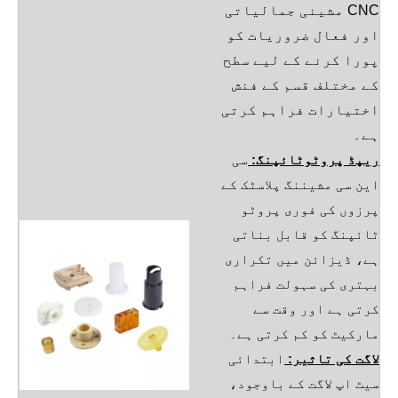
CNC مشینی جمالیاتی
اور فعال ضروریات کو
پورا کرنے کے لیے سطح
کے مختلف قسم کے فنش
اختیارات فراہم کرتی
ہے۔
ریپڈ پروٹوٹائپنگ:
سی
این سی مشیننگ پلاسٹک کے
پرزوں کی فوری پروٹو
ٹائپنگ کو قابل بناتی
ہے، ڈیزائن میں تکراری
بہتری کی سہولت فراہم
کرتی ہے اور وقت سے
مارکیٹ کو کم کرتی ہے۔
لاگت کی تاثیر:
ابتدائی
سیٹ اپ لاگت کے باوجود،