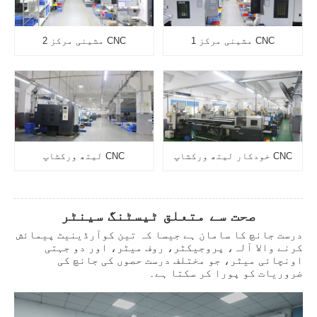
CNC مشینی مرکز 1
CNC مشینی مرکز 2
CNC خودکار لیتھ ورکشاپ
CNC لیتھ ورکشاپ
صحت سے متعلق ٹیسٹنگ سینٹر
درست جانچ کا سامان ہے جیسا کہ تین کوآرڈینیٹ پیمائش
کرنے والا آلہ، پروجیکٹر، روف میٹر، اور دو جہتی
اونچائی میٹر، جو مختلف درست حصوں کی جانچ کی
ضروریات کو پورا کر سکتا ہے۔