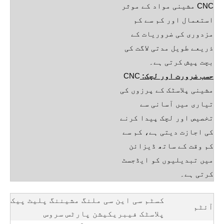
CNC مشینی مواد کے موثر
استعمال اور کم سے کم
مزدوری کی ضروریات کے
ذریعے طویل مدتی لاگت کی
بچت پیش کرتی ہے۔
حسب ضرورت اور لچک:
CNC
مشینی پلاسٹک کے پرزوں کی
تیاری میں آسانی سے
تخصیص اور لچک پیدا کرنے
کی اجازت دیتی ہے، کم سے
کم وقت کے ساتھ ڈیزائن
میں تبدیلیوں کو ایڈجسٹ
کرتی ہے۔
کسٹم سی این سی ملنگ مشیننگ پلیٹ پیک
آئٹم
پلاسٹک فیبریکیشن پارٹس سروس