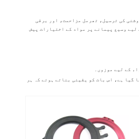
وشنی کی ترسیل، تھرمل مزاحمت، اور برقی
 ہر حصے کی منفرد مادی ضروریات ہوتی ہیں، یہی وجہ ہے کہ ہم CNC مشینی کے لیے وسیع پیمانے پر مواد کے اختیارات پیش
اء کے لیے موزوں۔
 کیا گیا ہے، اس بات کو یقینی بناتے ہوئے کہ ہر