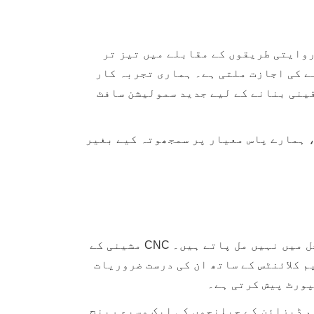
ز رفتار دنیا میں، مارکیٹ سے لے کر رفتار تمام فرق کر سکتی ہے۔ CNC مشینی روایتی طریقوں کے مقابلے میں تیز تر
ے کی اجازت ملتی ہے۔ ہماری تجربہ کار
قینی بنانے کے لیے جدید سمولیشن سافٹ
 ہمارے پاس معیار پر سمجھوتہ کیے بغیر
آپٹو الیکٹرانکس کی صنعت کو اکثر انتہائی خصوصی اجزاء کی ضرورت ہوتی ہے جو آسانی سے آف دی شیلف حل میں نہیں مل پاتے ہیں۔ CNC مشینی کے
م کلائنٹس کے ساتھ ان کی درست ضروریات
پورٹ پیش کرتی ہے۔
م ڈیزائن کے چیلنجوں کی ایک وسیع رینج