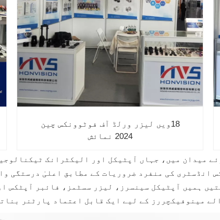
18ویں لیزر ورلڈ آف فوٹوونکس چین
2024 نمائش
ئے میدان میں، جہاں آپٹیکل اور الیکٹرانک ٹیکنالوجیز
تیں ہمیں آپٹیکل سینسرز، لیزر سسٹمز، فائبر آپٹکس اور
الے مینوفیکچررز کے لیے ایک قابل اعتماد پارٹنر بنات