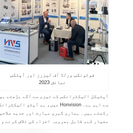
فوٹونکس ورلڈ آف لیزرز اور آپٹکس
نمائش 2023
آپٹیکل الیکٹرانکس کے تیزی سے آگے بڑھتے ہو
رکھتے ہیں۔ ہماری گہری مہارت اور جدید صلاحی
معیار کے، قابل بھروسہ اجزاء کی تلاش کرنے و