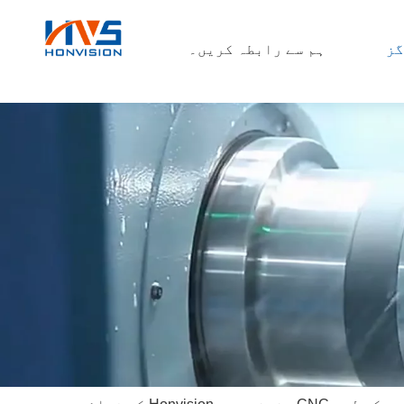
گز
ہم سے رابطہ کریں۔