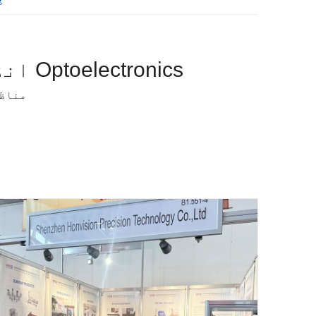
Optoelectronics انڈسٹری کے لیے CNC مشینی میں Honvision کے فوائد
مناظ