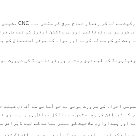
آپٹو الیکٹرانکس کی تی
ی طور پر پروٹوٹائپس اور پروڈکشن آرڈرز کو تبدیل کرن
 وقت کو کم سے کم کرنے اور مواد کے موثر استعمال کو ی
وفیکچرنگ کے لیے تیز رفتار پروٹو ٹائپنگ کی ضرورت ہو،
پ کے ڈیزائن کی وضاحتوں سے بالکل مماثل ہیں۔ ہماری ٹی
ہے اور پیداواری صلاحیت کو بہتر بنانے کے لیے ڈیزائن س
سے لے کر لیزرز اور سینسر کے لیے پیچیدہ ہاؤسنگ تک، ہ