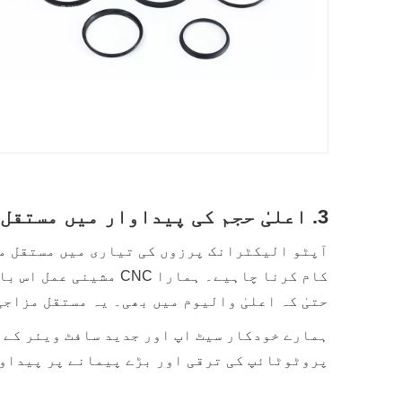
3. اعلیٰ حجم کی پیداوار میں مستقل مزاجی
آپٹو الیکٹرانک پرزوں کی تیاری میں مستقل مز
کام کرنا چاہیے۔ ہمار
حتیٰ کہ اعلیٰ والیوم میں بھی۔ یہ مستقل مزاج
ہمارے خودکار سیٹ اپ اور جدید سافٹ ویئر کے س
پروٹوٹائپ کی ترقی اور بڑے پیمانے پر پیداو