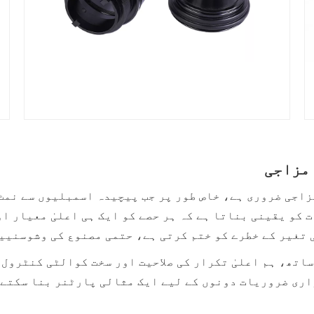
اجی ضروری ہے، خاص طور پر جب پیچیدہ اسمبلیوں سے نمٹ 
ا CNC مشینی عمل اس بات کو یقینی بناتا ہے کہ ہر حصے کو ایک ہی اعل
ی تغیر کے خطرے کو ختم کرتی ہے، حتمی مصنوع کی وشوسنیی
اتھ، ہم اعلیٰ تکرار کی صلاحیت اور سخت کوالٹی کنٹرول 
اری ضروریات دونوں کے لیے ایک مثالی پارٹنر بنا سکتے 