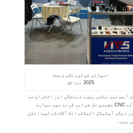
اسپائی فوٹوونکس ویسٹ
2025 نمائش
 آپس میں ملتی ہیں، درستگی اور اختراع سب
سے اہم ہے۔ Honvision میں، ہم آپٹو الیکٹرانکس انڈسٹری کی منفرد ضروریات کے مطابق اعلیٰ درستگی والے CNC مشینی حل فراہم کرنے میں مہارت
 دیگر آپٹیکل الیکٹرانک آلات کے لیے اعلیٰ
ی ہیں۔