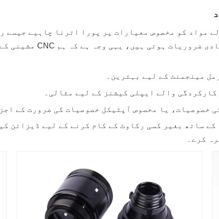
ے مواد کو مخصوص معیارات پر پورا اترنا چاہیے جیسے ر
چالکتا۔ ہم سمجھتے ہیں کہ
مل مینجمنٹ کے لیے بہترین۔
کارکردگی والے ایپلی کیشنز کے لیے مثالی۔
ی خصوصیات، یا مخصوص آپٹیکل خصوصیات کی ضرورت کے اجز
د مواد کے ساتھ بغیر کسی رکاوٹ کے کام کرنے کے لیے ڈیزائن
رہ کرے۔