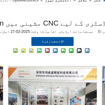
گھر
»
بلاگز
»
انڈسٹری نیوز
»
Optoelectronics انڈسٹری کے لیے CNC مشینی میں Honvision کے فوائد
ر:
0
مصنف: سائٹ ایڈیٹر اشاعت کا وقت: 2025-02-27 اصل:
س
استفسار کرنا