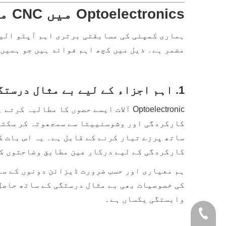
Optoelectronics میں CNC مشینی کے لیے Honvision کا انتخاب کیوں کریں؟
ہماری کمپنی کی مسابقتی برتری اہم آپٹو الیک
مضمر ہے۔ ذیل میں کچھ اہم فوائد ہیں جو ہمیں آپٹو الیکٹران
1. اہم اجزاء کے لیے بے مثال درستگی
Optoelectronic آلات ایسے حصوں کا مط
ساتھ پرزے تیار کرنے کے قابل ہے۔ یہ اس بات ک
کارکردگی کے لیے درکار عین مطابق وضاحتوں کے
ہم معیاری اور حسب ضرورت ڈیزائن دونوں کے سا
کی خصوصیات بھی بے مثال درستگی کے ساتھ حاصل
وابستگی یکساں ہے۔
+86- 1365235753