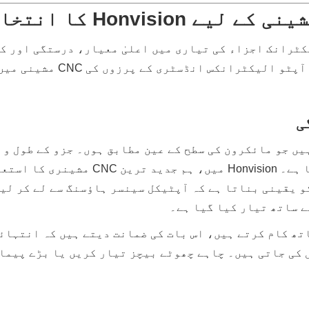
ٹرانک اجزاء کی تیاری میں اعلیٰ معیار، درستگی اور کا
کس انڈسٹری کے پرزوں کی CNC مشینی میں الگ کرتے ہیں۔
البہ کرتے ہیں جو مائکرون کی سطح کے عین مطابق ہوں۔ جزو کے ط
کارکردگی اور وشوسنییتا سے سمجھوتہ کر س
و یقینی بناتا ہے کہ آپٹیکل سینسر ہاؤسنگ سے لے کر لی
 ساتھ تیار کیا گیا ہے۔
تھ کام کرتے ہیں، اس بات کی ضمانت دیتے ہیں کہ انتہا
 کی جاتی ہیں۔ چاہے چھوٹے بیچز تیار کریں یا بڑے پیما