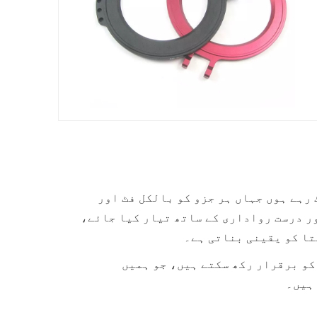
رہے ہوں جہاں ہر جزو کو بالکل فٹ اور
یٰ معیار اور درست رواداری کے ساتھ تیار کیا جائے،
تا کو یقینی بناتی ہے۔
کو برقرار رکھ سکتے ہیں، جو ہمیں
ہیں۔