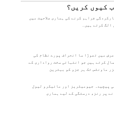
رکردگی فراہم کرنے کی ہماری صلاحیت میں
ول و عرض میں تھوڑا سا انحراف پورے نظام کی
کتا ہے۔ Honvision میں، ہم جدید ترین CNC مشینری کا استعمال کرتے ہیں جو انتہائی سخت رواداری کے
زر ماونٹس تک ہر جزو کو بہترین
ئی پیچیدہ جیومیٹریز اور مائیکرو لیول
نے پر رنز، درستگی کے لیے ہماری