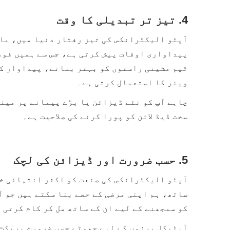
4. تیز تر تبدیلی کا وقت
پیداواری اوقات پیش کرتی ہے، جس سے ہمیں فور
ٹیم مشینی راستوں کو بہتر بنانے، پیداوار کے
ویئر کا استعمال کرتی ہے۔
چاہے آپ کو نئے ڈیزائن یا بڑے پیمانے پر مین
سخت ڈیڈ لائن کو پورا کرنے کی صلاحیت ہے۔
5. حسب ضرورت اور ڈیزائن کی لچک
ساتھ، ہم اپنی مرضی کے حصے بنا سکتے ہیں جو آ
کو سمجھنے کے لیے ان کے ساتھ مل کر کام کرتی 
آپٹیکل پرزوں کے لیے چھوٹے حسب ضرورت بریکٹ 