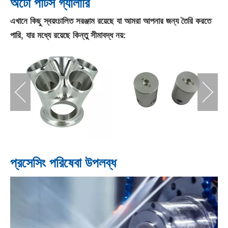
অটো পার্টস গ্যালারি
এখানে কিছু স্বয়ংচালিত সরঞ্জাম রয়েছে যা আমরা আপনার জন্য তৈরি করতে
পারি, যার মধ্যে রয়েছে কিন্তু সীমাবদ্ধ নয়:
প্রসেসিং পরিষেবা উপলব্ধ