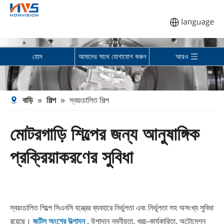
হোম
আমাদের সাথে যোগাযোগ করুন
আরও
বাড়ি
»
শিল্প
»
স্বয়ংচালিত শিল্প
মোটরগাড়ি শিল্পের জন্য আনুষাঙ্গিক
প্রক্রিয়াকরণের সুবিধা
স্বয়ংচালিত শিল্পে সিএনসি যন্ত্রের ব্যবহারে নির্ভুলতা এবং নির্ভুলতা সহ অসংখ্য সুবিধা
রয়েছে।
জটিল অংশের উত্পাদন
, উপাদান নমনীয়তা, খরচ-কার্যকারিতা, অটোমেশন