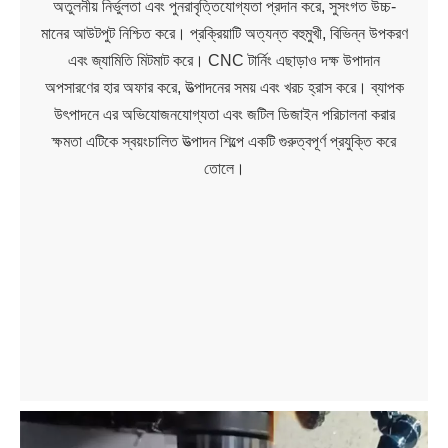
অতুলনীয় নির্ভুলতা এবং পুনরাবৃত্তিযোগ্যতা প্রদান করে, সুসংগত উচ্চ-
মানের আউটপুট নিশ্চিত করে। প্রক্রিয়াটি অত্যন্ত বহুমুখী, বিভিন্ন উপকরণ
এবং জ্যামিতি মিটমাট করে। CNC টার্নিং এছাড়াও দক্ষ উপাদান
অপসারণের হার অফার করে, উত্পাদনের সময় এবং খরচ হ্রাস করে। ব্যাপক
উৎপাদনে এর অভিযোজনযোগ্যতা এবং জটিল ডিজাইন পরিচালনা করার
ক্ষমতা এটিকে স্বয়ংচালিত উত্পাদন শিল্পে একটি গুরুত্বপূর্ণ প্রযুক্তি করে
তোলে।