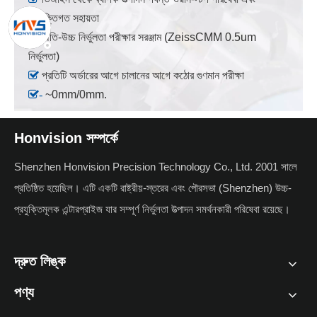
প্রযুক্তিগত সহায়তা

অতি-উচ্চ নির্ভুলতা পরীক্ষার সরঞ্জাম (ZeissCMM 0.5um
নির্ভুলতা)

প্রতিটি অর্ডারের আগে চালানের আগে কঠোর গুণমান পরীক্ষা
-
~0mm/0mm.
Honvision সম্পর্কে
Shenzhen Honvision Precision Technology Co., Ltd. 2001 সালে
প্রতিষ্ঠিত হয়েছিল। এটি একটি রাষ্ট্রীয়-স্তরের এবং পৌরসভা (Shenzhen) উচ্চ-
প্রযুক্তিমূলক এন্টারপ্রাইজ যার সম্পূর্ণ নির্ভুলতা উত্পাদন সমর্থনকারী পরিষেবা রয়েছে।
দ্রুত লিঙ্ক
পণ্য