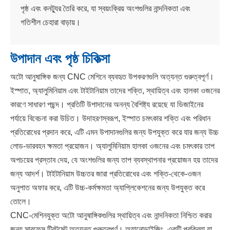
পৃষ্ঠ এবং কনট্যুর তৈরি করে, যা স্বয়ংক্রিয় অংশগুলির নান্দনিকতা এবং
গতিশীল চেহারা বাড়ায়।
উপাদান এবং পৃষ্ঠ চিকিত্সা
অটো আনুষাঙ্গিক জন্য CNC মেশিনে ব্যবহৃত উপকরণগুলি অত্যন্ত গুরুত্বপূর্ণ।
ইস্পাত, অ্যালুমিনিয়াম এবং টাইটানিয়াম তাদের শক্তি, স্থায়িত্ব এবং হালকা ওজনের
কারণে সাধারণ পছন্দ। প্রতিটি উপাদানের অনন্য বৈশিষ্ট্য রয়েছে যা ডিজাইনের
পর্যায়ে বিবেচনা করা উচিত। উদাহরণস্বরূপ, ইস্পাত চমৎকার শক্তি এবং পরিধান
প্রতিরোধের প্রদান করে, এটি এমন উপাদানগুলির জন্য উপযুক্ত করে যার জন্য উচ্চ
লোড-ভারবহন ক্ষমতা প্রয়োজন। অ্যালুমিনিয়াম হালকা ওজনের এবং চমৎকার তাপ
অপচয়ের প্রস্তাব দেয়, যে অংশগুলির জন্য তাপ ব্যবস্থাপনার প্রয়োজন হয় তাদের
জন্য আদর্শ। টাইটানিয়াম উচ্চতর জারা প্রতিরোধের এবং শক্তি-থেকে-ওজন
অনুপাত অফার করে, এটি উচ্চ-কর্মক্ষমতা অ্যাপ্লিকেশনের জন্য উপযুক্ত করে
তোলে।
CNC-মেশিনযুক্ত অটো আনুষাঙ্গিকগুলির স্থায়িত্ব এবং নান্দনিকতা নিশ্চিত করার
জন্য সারফেস ট্রিটমেন্ট অত্যন্ত গুরুত্বপূর্ণ। অ্যানোডাইজিং, একটি প্রক্রিয়া যা