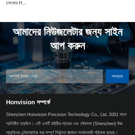
চমৎকার H...
আমাদের নিউজলেটার জন্য সাইন
আপ করুন
সদস্যতা
Honvision সম্পর্কে
Shenzhen Honvision Precision Technology Co., Ltd. 2001 সালে
প্রতিষ্ঠিত হয়েছিল। এটি একটি রাষ্ট্রীয়-স্তরের এবং পৌরসভা (Shenzhen) উচ্চ
প্রযুক্তির এন্টারপ্রাইজ যার সম্পূর্ণ নির্ভুলতা উত্পাদন সমর্থনকারী পরিষেবা রয়েছে।