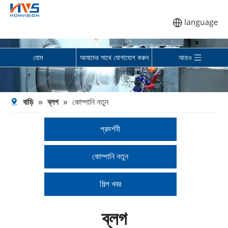
হোম
আমাদের সাথে যোগাযোগ করুন
আরও
বাড়ি
»
ব্লগ
»
কোম্পানি নতুন
প্রদর্শনী
কোম্পানি নতুন
শিল্প খবর
ব্লগ