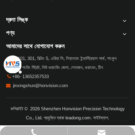
দ্রুত লিঙ্ক
পণ্য
আমাদের সাথে যোগাযোগ করুন
রুম 101, 301, বিল্ডিং 5, এরিয়া সি, লিয়ানতাং ইন্ডাস্ট্রিয়াল পার্ক, শাংকুন

কমিউনিটি, গংমিং স্ট্রিট, নিউ গুয়াংমিং জেলা, শেনজেন, গুয়াংডং, চীন
+86- 13652357533

jinxingshun@honvision.com

কপিরাইট ©
2026
Shenzhen Honvision Precision Technology
Co., Ltd. প্রযুক্তি দ্বারা
leadong.com
.
সাইটম্যাপ
.
jinxingshun@honvision.com
+86- 13652357533