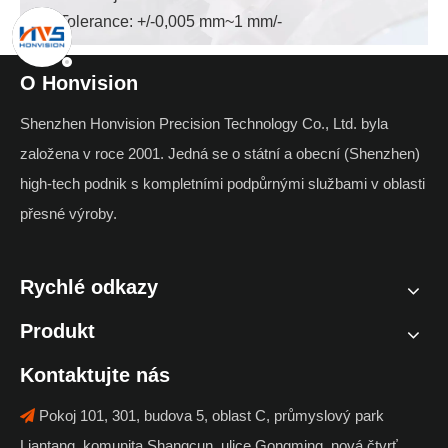

Tolerance: +/-0,005 mm~1 mm/-
O Honvision
Shenzhen Honvision Precision Technology Co., Ltd. byla
založena v roce 2001. Jedná se o státní a obecní (Shenzhen)
high-tech podnik s kompletními podpůrnými službami v oblasti
přesné výroby.
Rychlé odkazy
Produkt
Kontaktujte nás
Pokoj 101, 301, budova 5, oblast C, průmyslový park

Liantang, komunita Shangcun, ulice Gongming, nová čtvrť