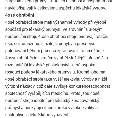
zdravotnického průmyslu. Jejich účinnost a hospodárnost
navíc přispívají k celkovému úspěchu lékařské výroby.
4osé obrábění
4osé obráběcí stroje mají významné výhody při výrobě
součástí pro lékařský průmysl. Ve srovnání s 3-osými
obráběcími stroji, 4-osé obráběcí stroje přidávají rotační
osu, což umožňuje složitější pohyby a přesnější
polohování během procesu zpracování. To umožňuje
4osým obráběcím strojům vyrábět složitější, přesnější a
rozmanitější lékařské příslušenství, které uspokojí
rostoucí potřeby lékařského průmyslu. Kromě toho mají
4osé obráběcí stroje také vyšší efektivitu výroby a nižší
výrobní náklady, což dále zvyšuje konkurenceschopnost
společností vyrábějících medicínu. Proto jsou 4osé
obráběcí stroje ideální pro lékařský zpracovatelský
průmysl a poskytují silnou záruku vysoké kvality a
spolehlivosti lékařského vybavení.