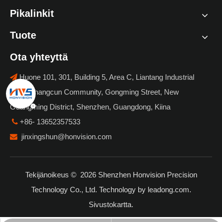
Pikalinkit
Tuote
Ota yhteyttä
Huone 101, 301, Building 5, Area C, Liantang Industrial

Park, Shangcun Community, Gongming Street, New
Guangming District, Shenzhen, Guangdong, Kiina
+86- 13652357533

jinxingshun@honvision.com

Tekijänoikeus ©
2026
Shenzhen Honvision Precision
Technology Co., Ltd. Technology by
leadong.com
.
Sivustokartta
.