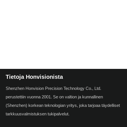
Tietoja Honvisionista
Shenzhen Honvision Precision Technology Co., Ltd.
perustettiin vuonna 2001. Se on valtion ja kunnallinen
(Shenzhen) korkean teknologian yritys, joka tarjoaa täydelliset
tarkkuusvalmistuksen tukipalvelut.