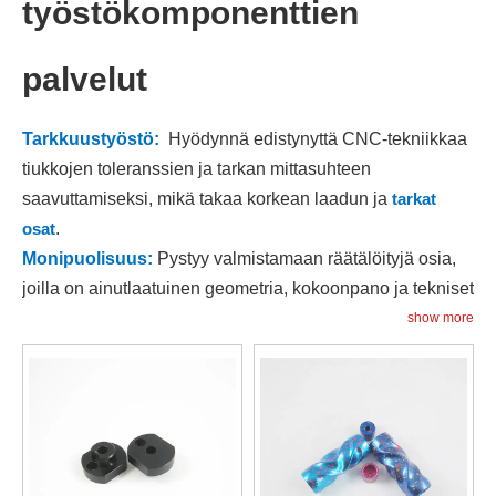
työstökomponenttien
palvelut
Tarkkuustyöstö:
Hyödynnä edistynyttä CNC-tekniikkaa
tiukkojen toleranssien ja tarkan mittasuhteen
saavuttamiseksi, mikä takaa korkean laadun ja
tarkat
osat
.
Monipuolisuus:
Pystyy valmistamaan räätälöityjä osia,
joilla on ainutlaatuinen geometria, kokoonpano ja tekniset
tiedot, jotka täyttävät erityiset suunnitteluvaatimukset.
show more
Joustavuus:
Tarjoaa mahdollisuuden työskennellä
monenlaisten materiaalien kanssa, mukaan lukien
metallit
,
muovit
ja komposiitit, catering
monipuoliset
sovellustarpeet
.
Tehokkuus:
Automatisoidut prosessit ja optimoidut