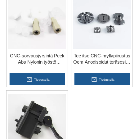
CNC-sorvausjyrsintä Peek
Tee itse CNC-myllypiirustus
Abs Nylonin työstö
Oem Anodisoidut teräsosien
muoviosat autoihin
työstö kuntosalille
Tiedustella
Tiedustella