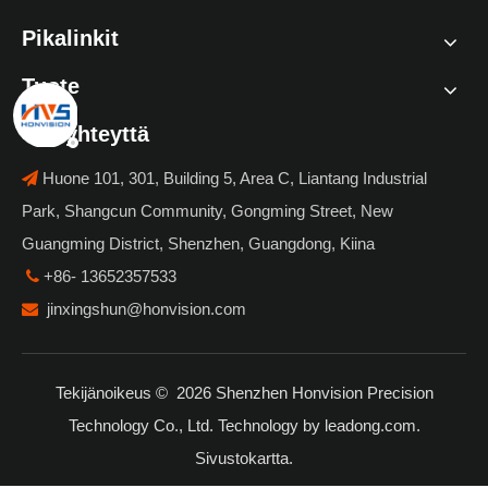
Pikalinkit
Tuote
Ota yhteyttä
Huone 101, 301, Building 5, Area C, Liantang Industrial

Park, Shangcun Community, Gongming Street, New
Guangming District, Shenzhen, Guangdong, Kiina
+86- 13652357533

jinxingshun@honvision.com

Tekijänoikeus ©
2026
Shenzhen Honvision Precision
Technology Co., Ltd. Technology by
leadong.com
.
Sivustokartta
.