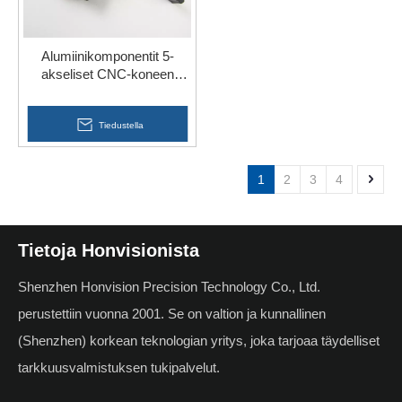
Alumiinikomponentit 5-
akseliset CNC-koneen
työstöprosessin osat
Tiedustella
1
2
3
4
Tietoja Honvisionista
Shenzhen Honvision Precision Technology Co., Ltd.
perustettiin vuonna 2001. Se on valtion ja kunnallinen
(Shenzhen) korkean teknologian yritys, joka tarjoaa täydelliset
tarkkuusvalmistuksen tukipalvelut.