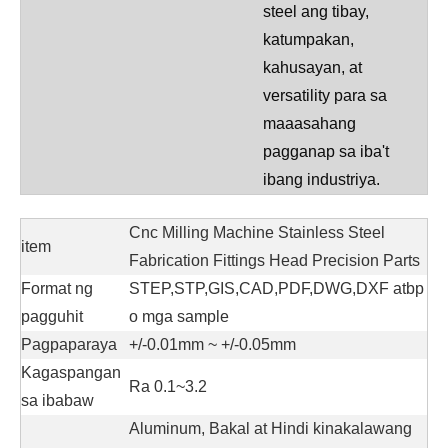
steel ang tibay,
katumpakan,
kahusayan, at
versatility para sa
maaasahang
pagganap sa iba't
ibang industriya.
Cnc Milling Machine Stainless Steel
item
Fabrication Fittings Head Precision Parts
Format ng
STEP,STP,GIS,CAD,PDF,DWG,DXF atbp
pagguhit
o mga sample
Pagpaparaya
+/-0.01mm ~ +/-0.05mm
Kagaspangan
Ra 0.1~3.2
sa ibabaw
Aluminum, Bakal at Hindi kinakalawang