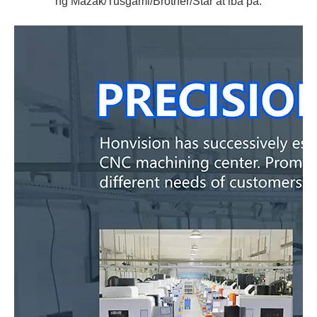
ng Mazak/Tusgami/Brother/Star at iba pa.