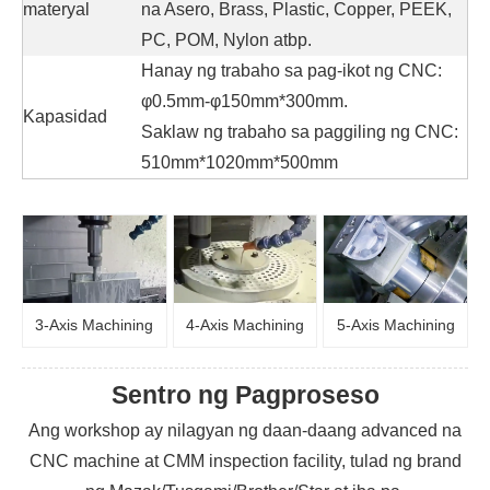
materyal
na Asero, Brass, Plastic, Copper, PEEK,
PC, POM, Nylon atbp.
Hanay ng trabaho sa pag-ikot ng CNC:
φ0.5mm-φ150mm*300mm.
Kapasidad
Saklaw ng trabaho sa paggiling ng CNC:
510mm*1020mm*500mm
3-Axis Machining
4-Axis Machining
5-Axis Machining
Sentro ng Pagproseso
Ang workshop ay nilagyan ng daan-daang advanced na
CNC machine at CMM inspection facility, tulad ng brand