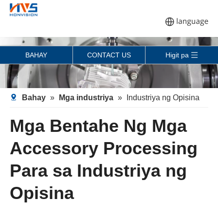
BAHAY
CONTACT US
Higit pa
Bahay
»
Mga industriya
»
Industriya ng Opisina
Mga Bentahe Ng Mga
Accessory Processing
Para sa Industriya ng
Opisina