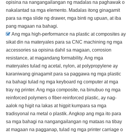
opisina na nangangailangan ng madalas na paghawak o
nakalantad sa mga elemento. Madalas itong ginagamit
para sa mga slide ng drawer, mga binti ng upuan, at iba
pang magaan na bahagi.

Ang mga high-performance na plastic at composites ay
sikat din na materyales para sa CNC machining ng mga
accessories sa opisina dahil sa magaan, corrosion
resistance, at magandang formability. Ang mga
materyales tulad ng acetal, nylon, at polypropylene ay
karaniwang ginagamit para sa paggawa ng mga plastic
na bahagi tulad ng mga keyboard ng computer at mga
tray ng printer. Ang mga composite, na binubuo ng mga
reinforced polymers o fiber-reinforced plastic, ay nag-
aalok ng higit na lakas at higpit kumpara sa mga
tradisyonal na metal o plastik. Angkop ang mga ito para
sa mga bahagi na nangangailangan ng mataas na tibay
at magaan na pagganap, tulad ng mga printer carriage o