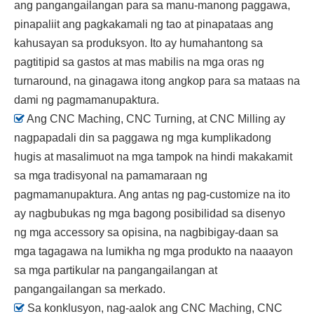
ang pangangailangan para sa manu-manong paggawa,
pinapaliit ang pagkakamali ng tao at pinapataas ang
kahusayan sa produksyon. Ito ay humahantong sa
pagtitipid sa gastos at mas mabilis na mga oras ng
turnaround, na ginagawa itong angkop para sa mataas na
dami ng pagmamanupaktura.

Ang CNC Maching, CNC Turning, at CNC Milling ay
nagpapadali din sa paggawa ng mga kumplikadong
hugis at masalimuot na mga tampok na hindi makakamit
sa mga tradisyonal na pamamaraan ng
pagmamanupaktura. Ang antas ng pag-customize na ito
ay nagbubukas ng mga bagong posibilidad sa disenyo
ng mga accessory sa opisina, na nagbibigay-daan sa
mga tagagawa na lumikha ng mga produkto na naaayon
sa mga partikular na pangangailangan at
pangangailangan sa merkado.

Sa konklusyon, nag-aalok ang CNC Maching, CNC