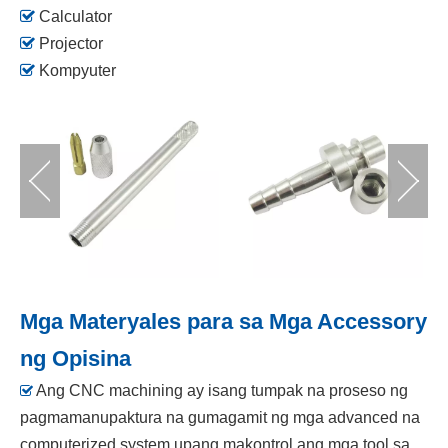

Calculator

Projector

Kompyuter
Mga Materyales para sa Mga Accessory
ng Opisina
Ang CNC machining ay isang tumpak na proseso ng

pagmamanupaktura na gumagamit ng mga advanced na
computerized system upang makontrol ang mga tool sa