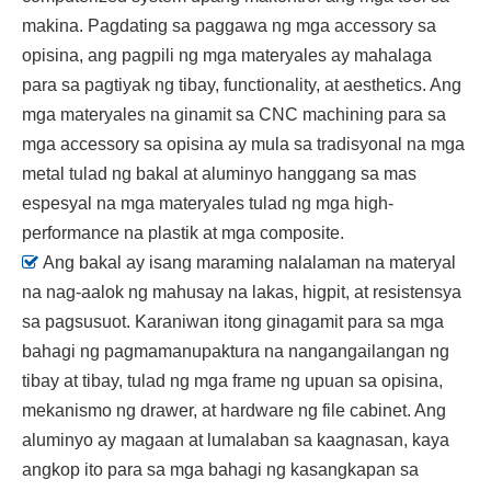
makina. Pagdating sa paggawa ng mga accessory sa
opisina, ang pagpili ng mga materyales ay mahalaga
para sa pagtiyak ng tibay, functionality, at aesthetics. Ang
mga materyales na ginamit sa CNC machining para sa
mga accessory sa opisina ay mula sa tradisyonal na mga
metal tulad ng bakal at aluminyo hanggang sa mas
espesyal na mga materyales tulad ng mga high-
performance na plastik at mga composite.

Ang bakal ay isang maraming nalalaman na materyal
na nag-aalok ng mahusay na lakas, higpit, at resistensya
sa pagsusuot. Karaniwan itong ginagamit para sa mga
bahagi ng pagmamanupaktura na nangangailangan ng
tibay at tibay, tulad ng mga frame ng upuan sa opisina,
mekanismo ng drawer, at hardware ng file cabinet. Ang
aluminyo ay magaan at lumalaban sa kaagnasan, kaya
angkop ito para sa mga bahagi ng kasangkapan sa