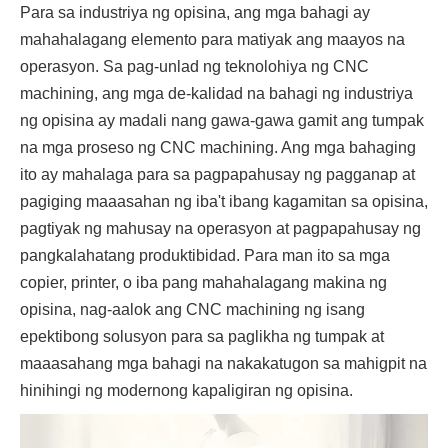
Para sa industriya ng opisina, ang mga bahagi ay
mahahalagang elemento para matiyak ang maayos na
operasyon. Sa pag-unlad ng teknolohiya ng CNC
machining, ang mga de-kalidad na bahagi ng industriya
ng opisina ay madali nang gawa-gawa gamit ang tumpak
na mga proseso ng CNC machining. Ang mga bahaging
ito ay mahalaga para sa pagpapahusay ng pagganap at
pagiging maaasahan ng iba't ibang kagamitan sa opisina,
pagtiyak ng mahusay na operasyon at pagpapahusay ng
pangkalahatang produktibidad. Para man ito sa mga
copier, printer, o iba pang mahahalagang makina ng
opisina, nag-aalok ang CNC machining ng isang
epektibong solusyon para sa paglikha ng tumpak at
maaasahang mga bahagi na nakakatugon sa mahigpit na
hinihingi ng modernong kapaligiran ng opisina.