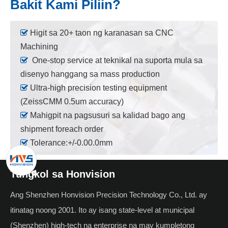
Bakit Kami Piliin?

Higit sa 20+ taon ng karanasan sa CNC
Machining

One-stop service at teknikal na suporta mula sa
disenyo hanggang sa mass production

Ultra-high precision testing equipment
(ZeissCMM 0.5um accuracy)

Mahigpit na pagsusuri sa kalidad bago ang
shipment foreach order

Tolerance:+/-0.00.0mm
Tungkol sa Honvision
Ang Shenzhen Honvision Precision Technology Co., Ltd. ay
itinatag noong 2001. Ito ay isang state-level at municipal
(Shenzhen) high-tech na enterprise na may kumpletong