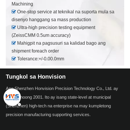
Machining

One-stop service at teknikal na suporta mula sa
disenyo hanggang sa mass production

Ultra-high precision testing equipment
(ZeissCMM 0.5um accuracy)

Mahigpit na pagsusuri sa kalidad bago ang
shipment foreach order

Tolerance:+/-0.00.0mm
Tungkol sa Honvision
Ang Shenzhen Honvision Precision Technology Co., Ltd. ay
itinatag noong 2001. Ito ay isang state-level at municipal
(Shenzhen) high-tech na enterprise na may kumpletong
precision manufacturing supporting services.