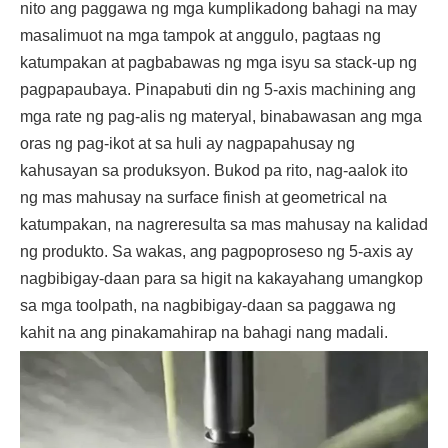
nito ang paggawa ng mga kumplikadong bahagi na may
masalimuot na mga tampok at anggulo, pagtaas ng
katumpakan at pagbabawas ng mga isyu sa stack-up ng
pagpapaubaya. Pinapabuti din ng 5-axis machining ang
mga rate ng pag-alis ng materyal, binabawasan ang mga
oras ng pag-ikot at sa huli ay nagpapahusay ng
kahusayan sa produksyon. Bukod pa rito, nag-aalok ito
ng mas mahusay na surface finish at geometrical na
katumpakan, na nagreresulta sa mas mahusay na kalidad
ng produkto. Sa wakas, ang pagpoproseso ng 5-axis ay
nagbibigay-daan para sa higit na kakayahang umangkop
sa mga toolpath, na nagbibigay-daan sa paggawa ng
kahit na ang pinakamahirap na bahagi nang madali.