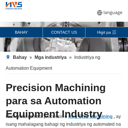
BAHAY
CONTACT US
Higit pa
Bahay
»
Mga industriya
»
Industriya ng
Automation Equipment
Precision Machining
para sa Automation
Equipment Industry
Numerical comtrol processin o
Ang CNC Machining
, ay
isang mahalagang bahagi ng industriya ng automated na