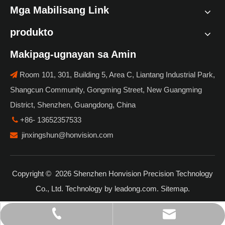
Mga Mabilisang Link
produkto
Makipag-ugnayan sa Amin
Room 101, 301, Building 5, Area C, Liantang Industrial Park,

Shangcun Community, Gongming Street, New Guangming
District, Shenzhen, Guangdong, China
+86- 13652357533

jinxingshun@honvision.com

Copyright ©
2026
Shenzhen Honvision Precision Technology
Co., Ltd. Technology by
leadong.com
.
Sitemap
.
jinxingshun@honvision.com
+86- 13652357533