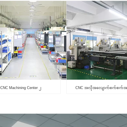
CNC Machining Center ၂
CNC အလိုအလျောက်စက်စက်အလု