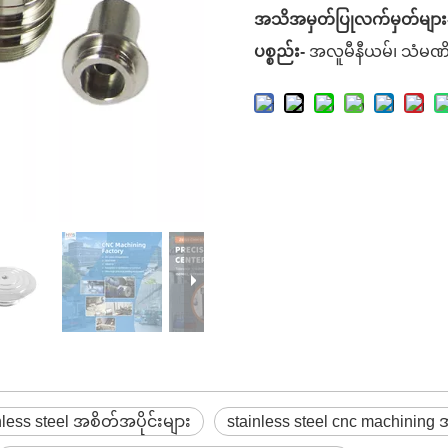
အသိအမှတ်ပြုလက်မှတ်များ
ပစ္စည်း-
အလူမီနီယမ်၊ သံမဏိ
less steel အစိတ်အပိုင်းများ
stainless steel cnc machining အ