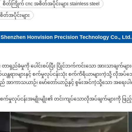
စိတ်ကြိုက် cnc အစိတ်အပိုင်းများ stainless steel
ိတ်အပိုင်းများ
Shenzhen Honvision Precision Technology Co., Ltd.
် တာရှည်ခံမှုကို ပေါင်းစပ်ပြီး ပြိုင်ဘက်ကင်းသော အားသာချက်များကို
ရားများနှင့် စက်မှုလုပ်ငန်းသုံး စက်ကိရိယာများကဲ့သို့ လိုအပ်သေ
မှုတို့သည် အာကာသယာဉ်၊ မော်တော်ယာဥ်နှင့် စွမ်းအင်ကဲ့သို့သော အရ
စက်မှုလုပ်ငန်းအမျိုးမျိုး၏ တင်းကျပ်သောလိုအပ်ချက်များကို ဖြည့်