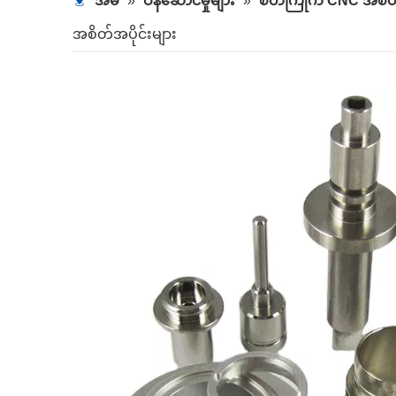
အိမ်
»
ဝန်ဆောင်မှုများ
»
စိတ်ကြိုက် CNC အစိတ်
အစိတ်အပိုင်းများ