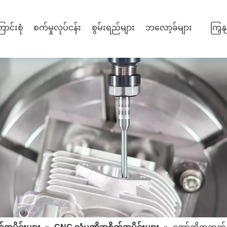
ာင်းစုံ
စက်မှုလုပ်ငန်း
စွမ်းရည်များ
ဘလော့ခ်များ
ကြှန