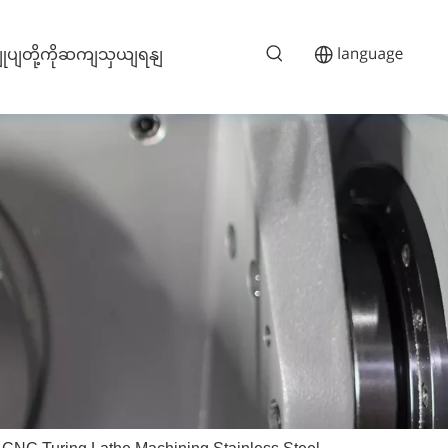
ျုပျတို့ကိုဆကျသှယျရနျ