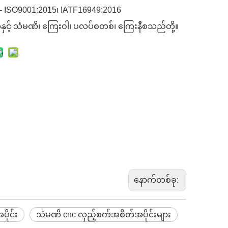
-
ISO9001:2015၊ IATF16949:2016
နှင့် သံမဏိ၊ ကြေးဝါ၊ ပလပ်စတစ်၊ ကြေးနီစသည်တို့။
နောက်တစ်ခု:
ပိုင်း
သံမဏိ cnc လှည့်စက်အစိတ်အပိုင်းများ