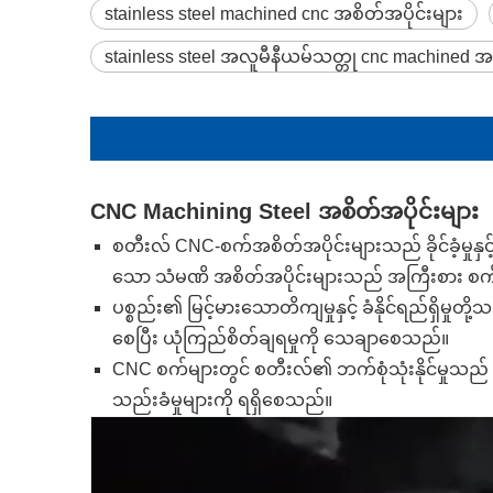
stainless steel machined cnc အစိတ်အပိုင်းများ
stainless steel အလူမီနီယမ်သတ္တု cnc machined အစ
CNC Machining Steel အစိတ်အပိုင်းများ
စတီးလ် CNC-စက်အစိတ်အပိုင်းများသည် ခိုင်ခံ့မှုနှင့
သော သံမဏိ အစိတ်အပိုင်းများသည် အကြီးစား စက်ယန္တ
ပစ္စည်း၏ မြင့်မားသောတိကျမှုနှင့် ခံနိုင်ရည်ရှိ
စေပြီး ယုံကြည်စိတ်ချရမှုကို သေချာစေသည်။
CNC စက်များတွင် စတီးလ်၏ ဘက်စုံသုံးနိုင်မှုသည် 
သည်းခံမှုများကို ရရှိစေသည်။