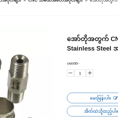
အပိုင်းများ
»
CNC သံမဏိအစိတ်အပိုင်းများ
»
အော်တိုအတွက် 
အော်တိုအတွက် CN
Stainless Steel အ
ပမာဏ-
မေးမြန်းပါ။
အိတ်ထဲသို့ထည့်ပါ။