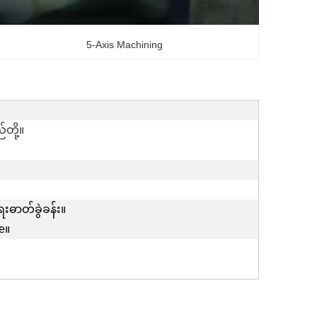
5-Axis Machining
တို့။
ေးဓာတ်ခွဲခန်း။
e။