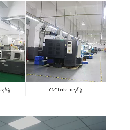
ပ်ရုံ
CNC Lathe အလုပ်ရုံ