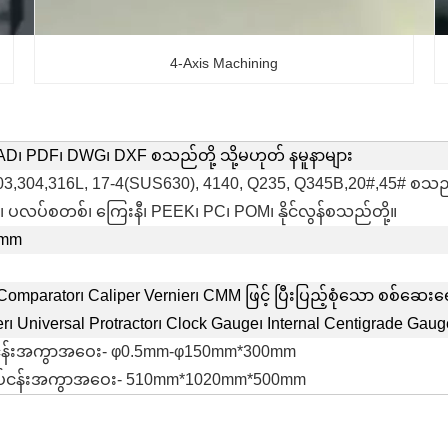
4-Axis Machining
AD၊ PDF၊ DWG၊ DXF စသည်တို့ သို့မဟုတ် နမူနာများ
303,304,316L, 17-4(SUS630), 4140, Q235, Q345B,20#,45# စသည်
၊ ပလပ်စတစ်၊ ကြေးနီ၊ PEEK၊ PC၊ POM၊ နိုင်လွန်စသည်တို့။
5mm
Comparator၊ Caliper Vernier၊ CMM ဖြင့် ပြီးပြည့်စုံသော စစ်ဆေးရ
r၊ Universal Protractor၊ Clock Gauge၊ Internal Centigrade Gaug
ပ်ငန်းအကွာအဝေး- φ0.5mm-φ150mm*300mm
လုပ်ငန်းအကွာအဝေး- 510mm*1020mm*500mm