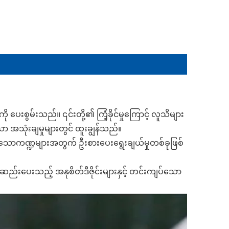
 ပေးစွမ်းသည်။ ၎င်းတို့၏ ကြံ့ခိုင်မှုကြောင့် လူသိများ
ာ အသုံးချမှုများတွင် ထူးချွန်သည်။
ေးပါသောကဏ္ဍများအတွက် ဦးစားပေးရွေးချယ်မှုတစ်ခုဖြစ်
ဆည်းပေးသည့် အနုစိတ်ဒီဇိုင်းများနှင့် တင်းကျပ်သော