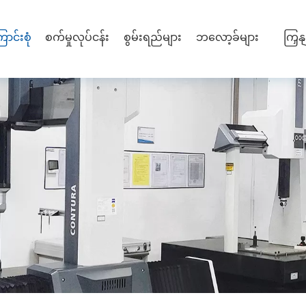
ာင်းစုံ
စက်မှုလုပ်ငန်း
စွမ်းရည်များ
ဘလော့ခ်များ
ကြှန