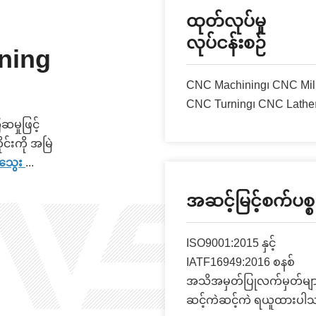
ထုတ်လုပ်မှု
လုပ်ငန်းစဉ်
ning
CNC Machining၊ CNC Mill
CNC Turning၊ CNC Lathe
မှုဖြင့်
်းကို အမြဲ
သွေး
...
အဆင့်မြင့်စက်ပစ္
ISO9001:2015 နှင့်
IATF16949:2016 စနစ်
အသိအမှတ်ပြုလက်မှတ်မျာ
ဆင့်ကဲဆင့်ကဲ ရယူထားပါ