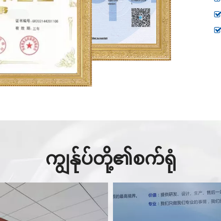
ကျွန်ုပ်တို့၏စက်ရုံ