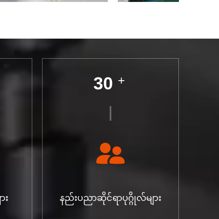
30
+
ျား
နည်းပညာဆိုင်ရာပုဂ္ဂိုလ်များ