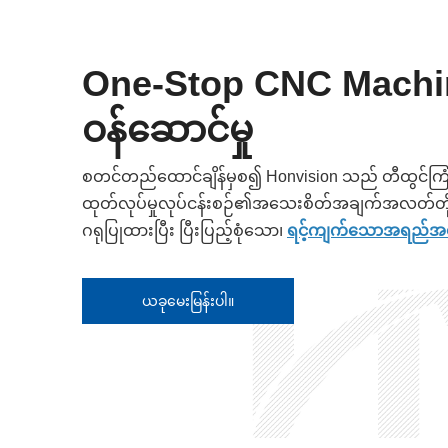
One-Stop CNC Machi
ဝန်ဆောင်မှု
စတင်တည်ထောင်ချိန်မှစ၍ Honvision သည် တီထွင်ကြံဆ
ထုတ်လုပ်မှုလုပ်ငန်းစဉ်၏အသေးစိတ်အချက်အလတ်တိုင
ဂရုပြုထားပြီး ပြီးပြည့်စုံသော၊
ရင့်ကျက်သောအရည်အ
ယခုမေးမြန်းပါ။