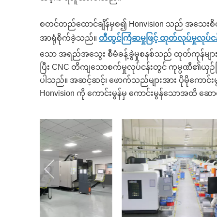
စတင်တည်ထောင်ချိန်မှစ၍ Honvision သည် အသေးစိ
အာရုံစိုက်ခဲ့သည်။
တီထွင်ကြံဆမှုဖြင့် ထုတ်လုပ်မှုလုပ်င
သော အရည်အသွေး စီမံခန့်ခွဲမှုစနစ်သည် ထုတ်ကုန်
ပြီး CNC တိကျသောစက်မှုလုပ်ငန်းတွင် ကုမ္ပဏီ၏ယှဉ်ပြိုင်
ပါသည်။ အဆင့်ဆင့်၊ ဖောက်သည်များအား ပိုမိုကောင်းမွန်
Honvision ကို ကောင်းမွန်မှ ကောင်းမွန်သောအထိ ဆောင်