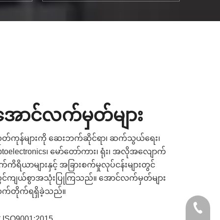
အောင်လက်မှတ်များ
ုတ်ကုန်များကို ဆေးဘက်ဆိုင်ရာ၊ ဆက်သွယ်ရေး၊
ptoelectronics၊ မော်တော်ကား၊ ရုံး၊ အလိုအလျောက်
က်ကိရိယာများနှင့် အခြားစက်မှုလုပ်ငန်းများတွင်
ွင်ကျယ်စွာအသုံးပြုကြသည်။ အောင်လက်မှတ်များ
က်တိုက်ရရှိခဲ့သည်။
+86- 13

ISO9001:2015