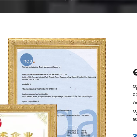
ထ
o
စ
တ
ဆ