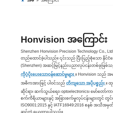
အိမ်
»
အကြောင်း
Honvision အကြောင်း
Shenzhen Honvision Precision Technology Co., Ltd. 
တည်ထောင်ခဲ့ပါသည်။ ၎င်းသည် ပြီးပြည့်စုံသော နိုင်ငံတေ
(Shenzhen) အဆင့်မြင့်နည်းပညာလုပ်ငန်းတစ်ခုဖြစ်
ကိုပံ့ပိုးပေးသောဝန်ဆောင်မှုများ
။ Honvision သည် အမျိ
အဓိကအားဖြင့် ပါ၀င်သည်
တိကျသော အပိုပစ္စည်း
။ ထ
ဆိုင်ရာ၊ ဆက်သွယ်ရေး၊ optoelectronics၊ မော်တော်ကာ
စက်ကိရိယာများနှင့် အခြားစက်မှုလုပ်ငန်းများတွင် တ
ISO9001:2015 နှင့် IATF16949:2016 စနစ် အသိအမှတ်
ဆင့်ကဲ ရယူထားပါသည်။