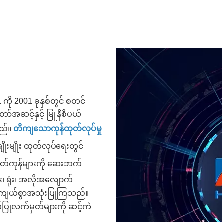
ကို 2001 ခုနှစ်တွင် စတင်
ာ်အဆင့်နှင့် မြူနီစီပယ်
သည်။
တိကျသောကုန်ထုတ်လုပ်မှု
ုးမျိုး ထုတ်လုပ်ရေးတွင်
ုတ်ကုန်များကို ဆေးဘက်
း၊ ရုံး၊ အလိုအလျောက်
ွင်ကျယ်စွာအသုံးပြုကြသည်။
ပြုလက်မှတ်များကို ဆင့်ကဲ