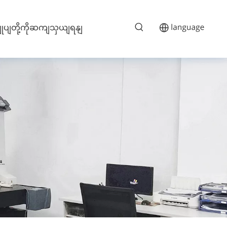
ျုပျတို့ကိုဆကျသှယျရနျ