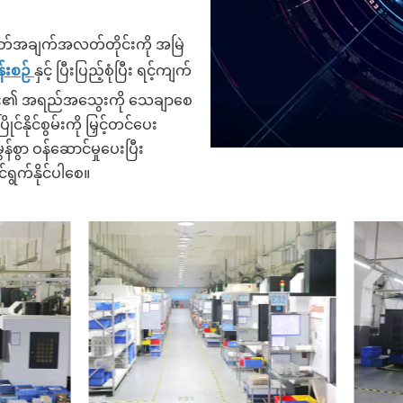
တ်အချက်အလတ်တိုင်းကို အမြဲ
န်းစဉ်
နှင့် ပြီးပြည့်စုံပြီး ရင့်ကျက်
များ၏ အရည်အသွေးကို သေချာစေ
နိုင်စွမ်းကို မြှင့်တင်ပေး
စွာ ဝန်ဆောင်မှုပေးပြီး
ရွက်နိုင်ပါစေ။