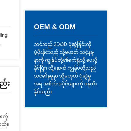
OEM & ODM
ing၊
၊
သင်သည် 2D/3D ပုံဆွဲခြင်းကို
ပံ့ပိုးနိုင်သည် သို့မဟုတ် သင့်နမူ
နာကို ကျွန်ုပ်တို့၏စက်ရုံသို့ ပေးပို့
နိုင်ပြီး၊ ထို့နောက် ကျွန်ုပ်တို့သည်
သင်၏နမူနာ သို့မဟုတ် ပုံဆွဲမှု
စည်း
အရ အစိတ်အပိုင်းများကို ဖန်တီး
နိုင်သည်။
းကို
သည်။