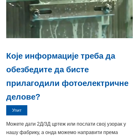
Које информације треба да
обезбедите да бисте
прилагодили фотоелектричне
делове?
Упит
Можете дати 2Д/3Д цртеж или послати свој узорак у
нашу фабрику, а онда можемо направити према