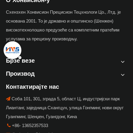
О Хонвисион-у
Схензхен Хонвисион Прецисион Тецхнологи Цо., Лтд. је
основана 2001. То је државно и општинско (Шенжен)
високотехнолошко предузеће са комплетним пратећим
услугама за прецизну производњу.
Брзе везе
Производ
Контактирајте нас
Соба 101, 301, зграда 5, област Ц, индустријски парк

Лиантанг, заједница Схангцун, улица Гонгминг, нови округ
Гуангминг, Шенџен, Гуангдонг, Кина
+86- 13652357533
