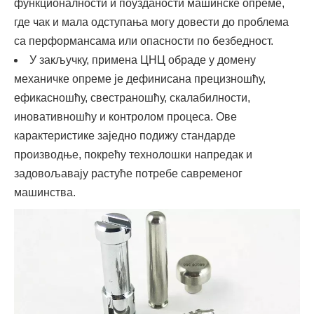
функционалности и поузданости машинске опреме,
где чак и мала одступања могу довести до проблема
са перформансама или опасности по безбедност.
У закључку, примена ЦНЦ обраде у домену
механичке опреме је дефинисана прецизношћу,
ефикасношћу, свестраношћу, скалабилности,
иновативношћу и контролом процеса. Ове
карактеристике заједно подижу стандарде
производње, покрећу технолошки напредак и
задовољавају растуће потребе савременог
машинства.