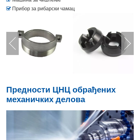

Прибор за рибарски чамац
Предности ЦНЦ обрађених
механичких делова