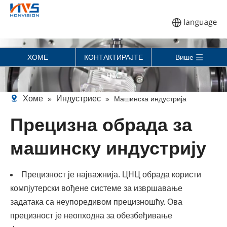
ХОМЕ
КОНТАКТИРАЈТЕ
Више
НАС
Хоме
Индустриес
»
»
Машинска индустрија
Прецизна обрада за
машинску индустрију
Прецизност је најважнија. ЦНЦ обрада користи
компјутерски вођене системе за извршавање
задатака са неупоредивом прецизношћу. Ова
прецизност је неопходна за обезбеђивање