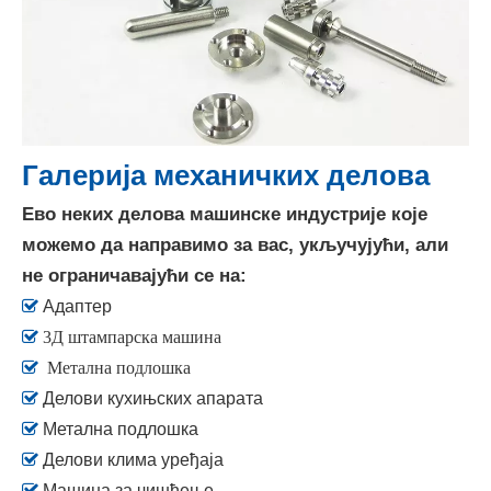
Галерија механичких делова
Ево неких делова машинске индустрије које
можемо да направимо за вас, укључујући, али
не ограничавајући се на:

Адаптер

3Д штампарска машина

Метална подлошка

Делови кухињских апарата

Метална подлошка

Делови клима уређаја

Машина за чишћење