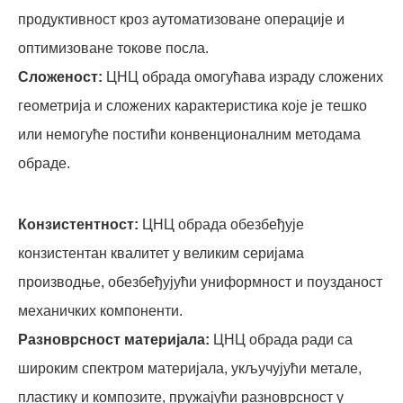
продуктивност кроз аутоматизоване операције и
оптимизоване токове посла.
Сложеност:
ЦНЦ обрада омогућава израду сложених
геометрија и сложених карактеристика које је тешко
или немогуће постићи конвенционалним методама
обраде.
Конзистентност:
ЦНЦ обрада обезбеђује
конзистентан квалитет у великим серијама
производње, обезбеђујући униформност и поузданост
механичких компоненти.
Разноврсност материјала:
ЦНЦ обрада ради са
широким спектром материјала, укључујући метале,
пластику и композите, пружајући разноврсност у