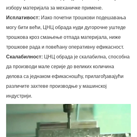
избору материјала за механичке примене.
Исплативост:
Иако почетни трошкови подешавања
могу бити већи, ЦНЦ обрада нуди дугорочне уштеде
трошкова кроз смањење отпада материјала, ниже
трошкове рада и повећану оперативну ефикасност.
Скалабилност:
ЦНЦ обрада је скалабилна, способна
да производи мале серије до великих количина
делова са једнаком ефикасношћу, прилагођавајући
различите захтеве производње у машинској
индустрији.