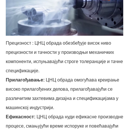
Прецизност :
ЦНЦ обрада обезбеђује висок ниво
прецизности и тачности у производњи механичких
компоненти, испуњавајући строге толеранције и тачне
спецификације.
Прилагођавање:
ЦНЦ обрада омогућава креирање
високо прилагођених делова, прилагођавајући се
различитим захтевима дизајна и спецификацијама у
машинској индустрији.
Ефикасност:
ЦНЦ обрада нуди ефикасне производне
процесе, смањујући време испоруке и повећавајући