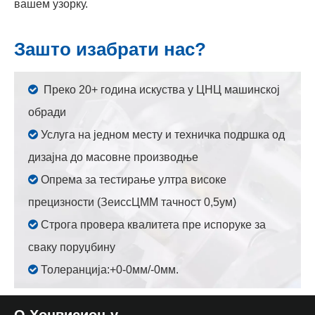
вашем узорку.
Зашто изабрати нас?

Преко 20+ година искуства у ЦНЦ машинској
обради

Услуга на једном месту и техничка подршка од
дизајна до масовне производње

Опрема за тестирање ултра високе
прецизности (ЗеиссЦММ тачност 0,5ум)

Строга провера квалитета пре испоруке за
сваку поруџбину

Толеранција:+0-0мм/-0мм.