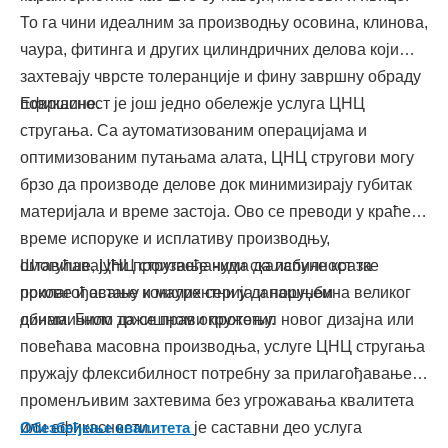
То га чини идеалним за производњу осовина, клинова,
чаура, фитинга и других цилиндричних делова који
захтевају чврсте толеранције и фину завршну обраду
површине.
Ефикасност је још једно обележје услуга ЦНЦ
стругања. Са аутоматизованим операцијама и
оптимизованим путањама алата, ЦНЦ стругови могу
брзо да производе делове док минимизирају губитак
материјала и време застоја. Ово се преводи у краће
време испоруке и исплативу производњу,
омогућавајући произвођачима да испуне кратке
Штавише, ЦНЦ стругање нуди скалабилност за
рокове и остану конкурентни у данашњем
прилагођавање и малих серија и поруџбина великог
динамичном тржишном окружењу.
обима. Било да се прави прототип новог дизајна или
повећава масовна производња, услуге ЦНЦ стругања
пружају флексибилност потребну за прилагођавање
променљивим захтевима без угрожавања квалитета
или ефикасности.
Обезбеђење квалитета
је саставни део услуга