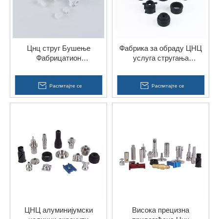
Цнц струг Бушење
Фабрика за обраду ЦНЦ
Фабрицатион
услуга стругања
Фабрицатион Делови АБС
Прилагођени делови за
Акрил ПП Најлон
аутомобилску додатну
Пластични делови
Распитајте се
опрему
Распитајте се
ЦНЦ алуминијумски
Висока прецизна