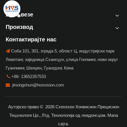
Брзе везе
Производ
Контактирајте нас
Соба 101, 301, зграда 5, област Ц, индустријски парк

Лиантанг, заједница Схангцун, улица Гонгминг, нови округ
Гуангминг, Шенџен, Гуангдонг, Кина
+86- 13652357533

jinxingshun@honvision.com

Ауторско право ©
2026
Схензхен Хонвисион Прецисион
Тецхнологи Цо., Лтд. Технологија од
леадонг.цом
.
Мапа
сајта
.