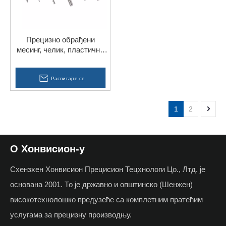
Прецизно обрађени
месинг, челик, пластични
алуминијумски делови,
ЦНЦ завртањ за струг
Распитајте се
1
2
О Хонвисион-у
Схензхен Хонвисион Прецисион Тецхнологи Цо., Лтд. је
основана 2001. То је државно и општинско (Шенжен)
високотехнолошко предузеће са комплетним пратећим
услугама за прецизну производњу.