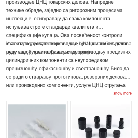
производње ЦНЦ токарских делова. Напредне
технике обраде, заједно са ригорозним процесима
инспекције, осигуравају да свака компонента
испуњава строге стандарде квалитета и
спецификације купаца. Ова посвећеност контроли
квалитета улива поверење код купаца и побољшава
У закључку, услуге производње ЦНЦ токарских делова
репутацију произвођача у индустрији.
нуде свеобухватно решење за производњу прецизних
цилиндричних компоненти са неупоредивом
прецизношћу, ефикасношћу и свестраношћу. Било да
се ради о стварању прототипова, резервних делова
или производних компоненти, услуге ЦНЦ стругања
дају изузетне резултате који подстичу иновације и
show more
успех на данашњем конкурентном тржишту.