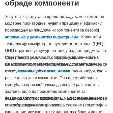
обраде компоненти
Услуге ЦНЦ стругања представљају камен темељац
модерне производње, нудећи прецизну и ефикасну
производњу цилиндричних компоненти за безброј
апликације у различитим индустријама
. Користећи
технологију компјутерске нумеричке контроле (ЦНЦ),
ЦНЦ стругање укључује ротацију радног предмета на
стругу док га резни алат обликује у жељени облик.
Свестраност услуга ЦНЦ стругања протеже се на
Овај процес омогућава стварање сложених делова са
широк спектар материјала, укључујући метале као
изузетном тачношћу и поновљивошћу.
што су
алуминијум
,
челика
,
месинг
, и титанијум, као и
разне пластике и композити. Ова флексибилност
омогућава произвођачима да испуне различите
захтеве, било да производе компоненте за
ваздухопловство, аутомобиле, медицинске уређаје
Једна од кључних предности ЦНЦ стругања је његова
или потрошачку електронику.
способност да прецизно креира сложене геометрије и
карактеристике као што су навоји, жлебови и ивице.