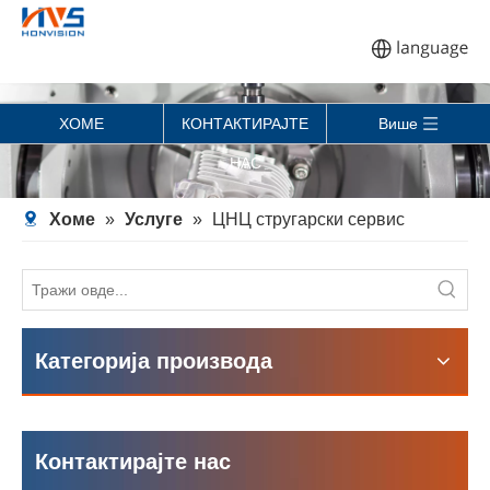
ХОМЕ
КОНТАКТИРАЈТЕ
Више
НАС
Хоме
»
Услуге
»
ЦНЦ стругарски сервис
Категорија производа
Контактирајте нас