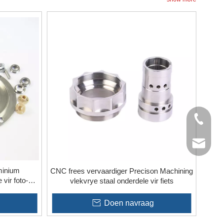
+86- 13
jinxing
minium
CNC frees vervaardiger Precison Machining
vir foto-
vlekvrye staal onderdele vir fiets
Doen navraag