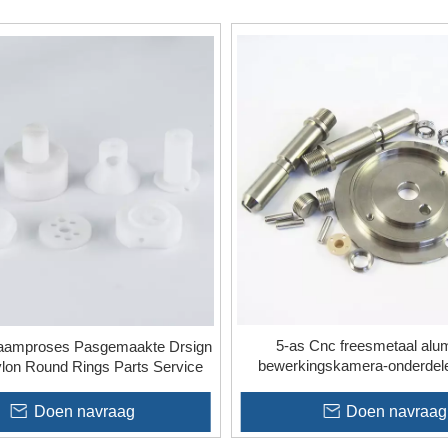
5-as Cnc freesmetaal alu
raamproses Pasgemaakte Drsign
bewerkingskamera-onderdele 
ylon Round Rings Parts Service
elektriese
Doen navraag
Doen navraag