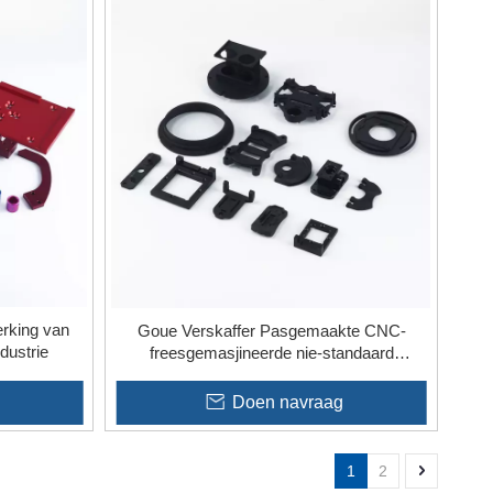
rking van
Goue Verskaffer Pasgemaakte CNC-
dustrie
freesgemasjineerde nie-standaard
aluminiumonderdelediens
Doen navraag
1
2