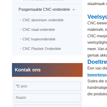
staatmaak 
Pasgemaakte CNC-onderdele
Veelsy
CNC aluminium onderdele
CNC-bewerk
CNC staal onderdele
materiale, 
CNC-masjien
CNC koperonderdele
veelsydigh
CNC Plastiek Onderdele
meer. Van 
gemak akk
Doeltr
Een van die
Kontak ons
bewerking
Sodra die o
handmatige
die produks