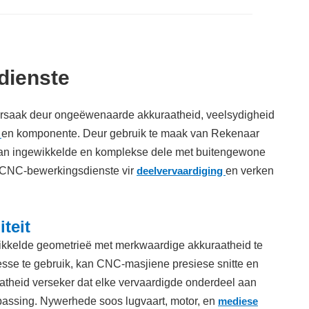
dienste
oorsaak deur ongeëwenaarde akkuraatheid, veelsydigheid
e
en komponente. Deur gebruik te maak van Rekenaar
van ingewikkelde en komplekse dele met buitengewone
n CNC-bewerkingsdienste vir
deelvervaardiging
en verken
teit
ikkelde geometrieë met merkwaardige akkuraatheid te
se te gebruik, kan CNC-masjiene presiese snitte en
aatheid verseker dat elke vervaardigde onderdeel aan
passing. Nywerhede soos lugvaart, motor, en
mediese