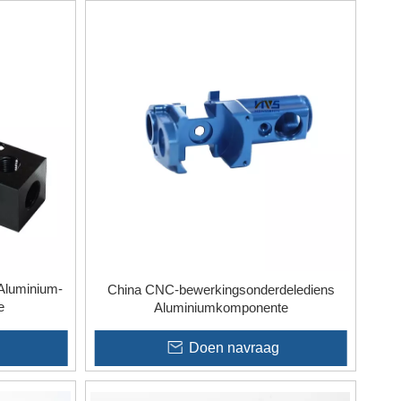
Aluminium-
China CNC-bewerkingsonderdelediens
e
Aluminiumkomponente
Doen navraag