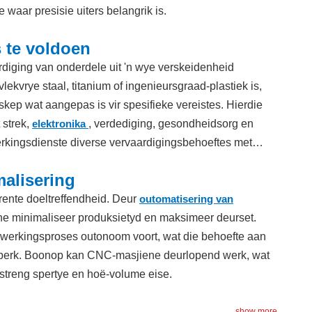
 waar presisie uiters belangrik is.
 te voldoen
iging van onderdele uit 'n wye verskeidenheid
lekvrye staal, titanium of ingenieursgraad-plastiek is,
ep wat aangepas is vir spesifieke vereistes. Hierdie
 strek,
elektronika
, verdediging, gesondheidsorg en
kingsdienste diverse vervaardigingsbehoeftes met
malisering
rente doeltreffendheid. Deur
outomatisering van
e minimaliseer produksietyd en maksimeer deurset.
bewerkingsproses outonoom voort, wat die behoefte aan
beperk. Boonop kan CNC-masjiene deurlopend werk, wat
 streng spertye en hoë-volume eise.
show more