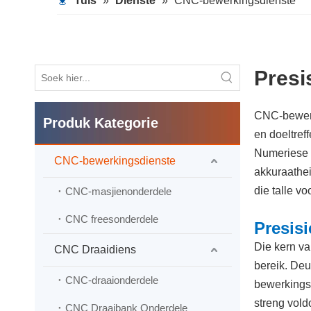
Tuis
»
Dienste
»
CNC-bewerkingsdienste
Presi
CNC-bewerk
Produk Kategorie
en doeltref
Numeriese 
CNC-bewerkingsdienste
akkuraathe
die talle vo
CNC-masjienonderdele
CNC freesonderdele
Presisi
Die kern v
CNC Draaidiens
bereik. De
CNC-draaionderdele
bewerkings 
streng vol
CNC Draaibank Onderdele