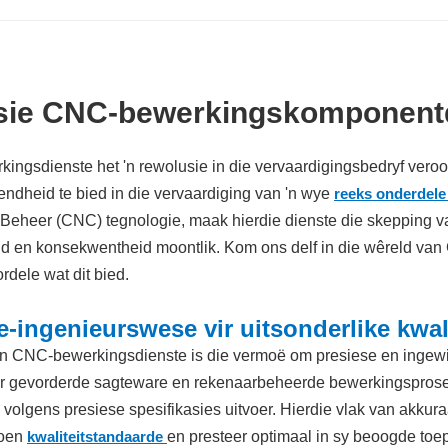
sie CNC-bewerkingskomponent
ingsdienste het 'n rewolusie in die vervaardigingsbedryf ver
fendheid te bied in die vervaardiging van 'n wye
reeks onderdel
Beheer (CNC) tegnologie, maak hierdie dienste die skepping 
id en konsekwentheid moontlik. Kom ons delf in die wêreld va
ordele wat dit bied.
e-ingenieurswese vir uitsonderlike kwali
an CNC-bewerkingsdienste is die vermoë om presiese en ingew
ur gevorderde sagteware en rekenaarbeheerde bewerkingsproses
volgens presiese spesifikasies uitvoer. Hierdie vlak van akkur
doen
kwaliteitstandaarde
en presteer optimaal in sy beoogde toe