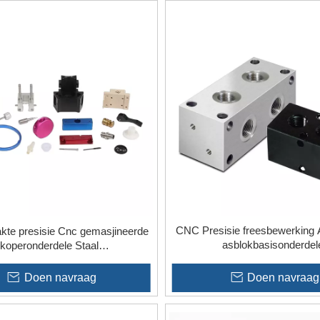
CNC Presisie freesbewerking 
te presisie Cnc gemasjineerde
asblokbasisonderdel
koperonderdele Staal
luminiumpypverwerking
Doen navraag
Doen navraag