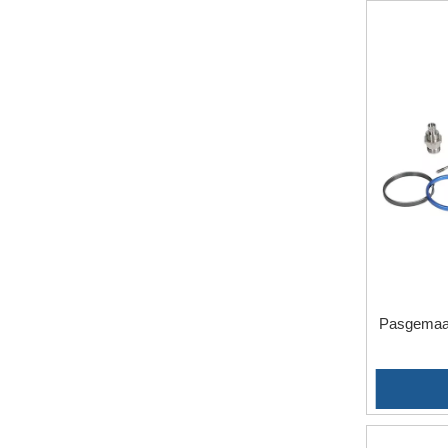
Pasgemaak
a