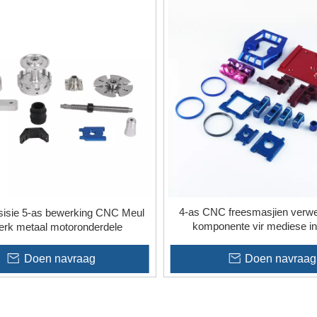
4-as CNC freesmasjien verwe
isie 5-as bewerking CNC Meul
komponente vir mediese in
erk metaal motoronderdele
Doen navraag
Doen navraag
»