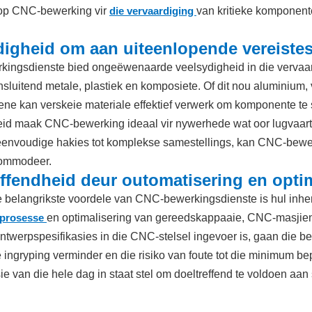
op CNC-bewerking vir
die vervaardiging
van kritieke komponente
digheid om aan uiteenlopende vereistes
ingsdienste bied ongeëwenaarde veelsydigheid in die vervaard
insluitend metale, plastiek en komposiete. Of dit nou aluminium, v
e kan verskeie materiale effektief verwerk om komponente te sk
eid maak CNC-bewerking ideaal vir nywerhede wat oor lugvaart
eenvoudige hakies tot komplekse samestellings, kan CNC-bewer
ommodeer.
effendheid deur outomatisering en opti
 belangrikste voordele van CNC-bewerkingsdienste is hul inhe
sprosesse
en optimalisering van gereedskappaaie, CNC-masjien
ntwerpspesifikasies in die CNC-stelsel ingevoer is, gaan die 
 ingryping verminder en die risiko van foute tot die minimum 
ie van die hele dag in staat stel om doeltreffend te voldoen aan