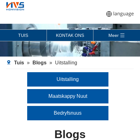
TUIS
KONTAK ONS
Meer
Tuis
»
Blogs
»
Uitstalling
Uitstalling
Maatskappy Nuut
Bedryfsnuus
Blogs