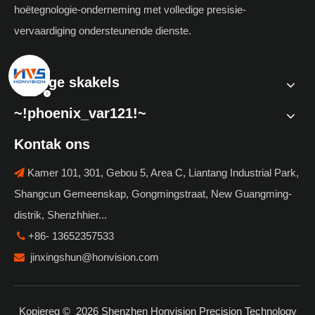
hoëtegnologie-onderneming met volledige presisie-
vervaardiging ondersteunende dienste.
Vinnige skakels
~!phoenix_var121!~
Kontak ons
Kamer 101, 301, Gebou 5, Area C, Liantang Industrial Park,

Shangcun Gemeenskap, Gongmingstraat, New Guangming-
distrik, Shenzhhier...
+86- 13652357533

jinxingshun@honvision.com

Kopiereg ©
2026
Shenzhen Honvision Precision Technology