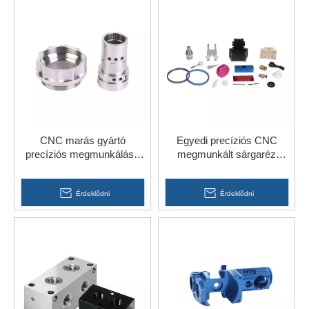
CNC marás gyártó
Egyedi precíziós CNC
precíziós megmunkálású
megmunkált sárgaréz
rozsdamentes acél
alkatrészek acél alumínium
alkatrészek kerékpárokhoz
csőfeldolgozás
Érdeklődni
Érdeklődni