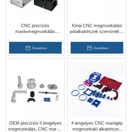
CNC precíziós
Kínai CNC megmunkálási
marásmegmunkálás
pótalkatrészek szervizelése
alumínium tengelyblokk
alumínium alkatrészek
alaprészei
Érdeklődni
Érdeklődni
OEM precíziós 5 tengelyes
4 tengelyes CNC marógép
megmunkálás, CNC marás,
megmunkáló alkatrészek