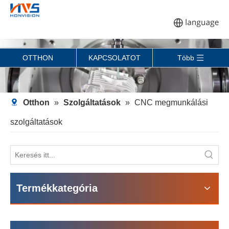
OTTHON
KAPCSOLATOT
Több
Otthon
»
Szolgáltatások
»
CNC megmunkálási
szolgáltatások
Termékkategória