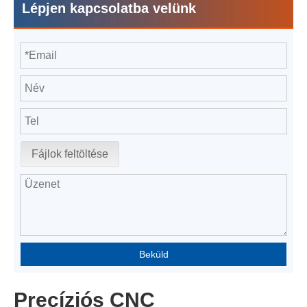
Lépjen kapcsolatba velünk
Fájlok feltöltése
Beküld
Precíziós CNC