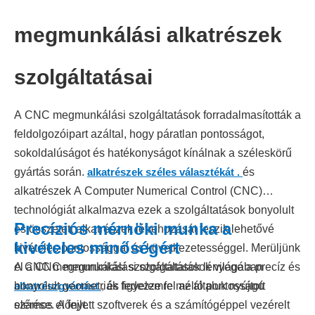
megmunkálási alkatrészek
szolgáltatásai
A CNC megmunkálási szolgáltatások forradalmasították a
feldolgozóipart azáltal, hogy páratlan pontosságot,
sokoldalúságot és hatékonyságot kínálnak a széleskörű
gyártás során.
alkatrészek széles választékát .
és
alkatrészek A Computer Numerical Control (CNC)
technológiát alkalmazva ezek a szolgáltatások bonyolult
Precíziós mérnöki munka a
és összetett alkatrészek létrehozását teszik lehetővé
kivételes minőségért
kivételes pontossággal és következetességgel. Merüljünk
el a CNC megmunkálási szolgáltatások világában
A CNC megmunkálási szolgáltatások lényege a precíz és
alkatrészgyártást
bonyolult geometriák figyelemre méltó pontosságú
, és fedezze fel az általuk nyújtott
számos előnyt.
elérése. A fejlett szoftverek és a számítógéppel vezérelt