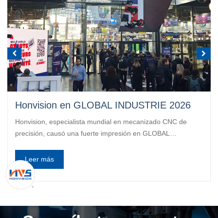
Honvision en GLOBAL INDUSTRIE 2026
Honvision, especialista mundial en mecanizado CNC de
precisión, causó una fuerte impresión en GLOBAL
INDUSTRIE 2026, donde la empresa presentó sus
soluciones de micromecanizado de última generación a una
Leer más
audiencia repleta de profesionales de la fabricación
europeos. La exposición de este año proporcionó la
plataforma perfecta para Honvision.