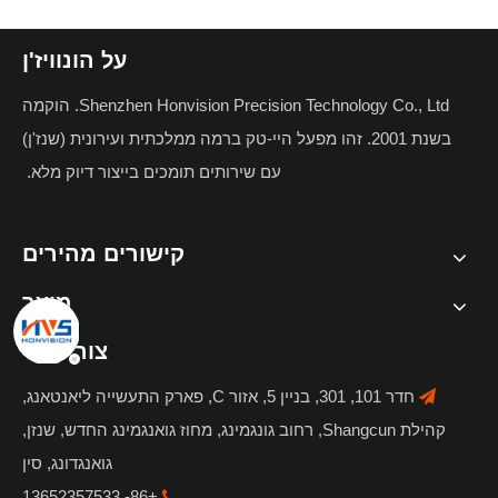
על הונוויז'ן
Shenzhen Honvision Precision Technology Co., Ltd. הוקמה
בשנת 2001. זהו מפעל היי-טק ברמה ממלכתית ועירונית (שנז'ן)
עם שירותים תומכים בייצור דיוק מלא.
קישורים מהירים
מוּצָר
צור קשר
חדר 101, 301, בניין 5, אזור C, פארק התעשייה ליאנטאנג,

קהילת Shangcun, רחוב גונגמינג, מחוז גואנגמינג החדש, שנזן,
גואנגדונג, סין
+86- 13652357533
