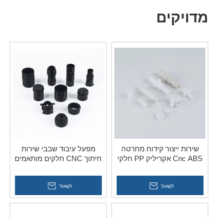
מדויקים
שירות ייצור קידוח מחרטה
מפעל עיבוד שבבי שירות
Cnc ABS אקריליק PP חלקי
חיתוך CNC חלקים מותאמים
פלסטיק ניילון
אישית לאביזרים לרכב
לִשְׁאוֹל
לִשְׁאוֹל