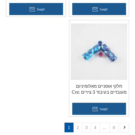
לִשְׁאוֹל
לִשְׁאוֹל
חלקי אופניים מאלומיניום
מעובדים בעיבוד 3 צירים Cnc
לִשְׁאוֹל
1
2
3
4
...
8