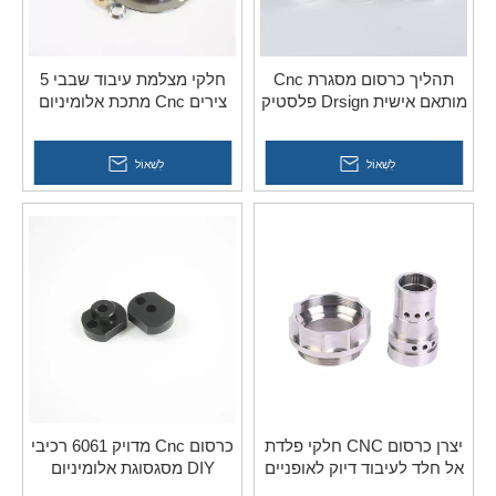
תהליך כרסום מסגרת Cnc
חלקי מצלמת עיבוד שבבי 5
מותאם אישית Drsign פלסטיק
צירים Cnc מתכת אלומיניום
ניילון עגול שירות חלקי טבעות
לפוטואלקטרי
לִשְׁאוֹל
לִשְׁאוֹל
יצרן כרסום CNC חלקי פלדת
כרסום Cnc מדויק 6061 רכיבי
אל חלד לעיבוד דיוק לאופניים
DIY מסגסוגת אלומיניום