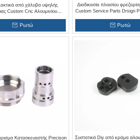
Διαδικασία πλαισίου φρεζαρί
ακτικά από χάλυβα υψηλής
Custom Service Parts Drsign Pl
ιας Custom Cnc Αλουμινίου
Round Rings
νευσης Μετάλλου 304 316
Ρωτώ
Ρωτώ
Συστατικά Diy από κράμα αλου
ρισμα Κατασκευαστής Precison