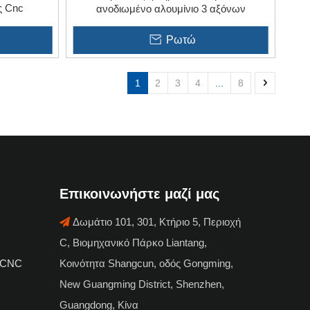
ς Cnc
ανοδιωμένο αλουμίνιο 3 αξόνων
Ρωτώ
1
2
3
4
...
8
Επικοινωνήστε μαζί μας
Δωμάτιο 101, 301, Κτήριο 5, Περιοχή

C, Βιομηχανικό Πάρκο Liantang,
 CNC
Κοινότητα Shangcun, οδός Gongming,
New Guangming District, Shenzhen,
Guangdong, Κίνα