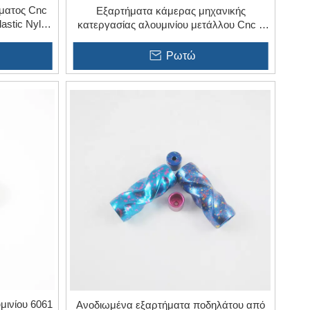
σματος Cnc
Εξαρτήματα κάμερας μηχανικής
astic Nylon
κατεργασίας αλουμινίου μετάλλου Cnc 5
αξόνων για φωτοηλεκτρικό
Ρωτώ
μινίου 6061
Ανοδιωμένα εξαρτήματα ποδηλάτου από