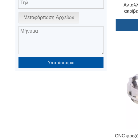
Ανταλλ
ακρίβε
Τόρ
Μεταφόρτωση Αρχείων
Υποτάσσομαι
CNC φρεζά