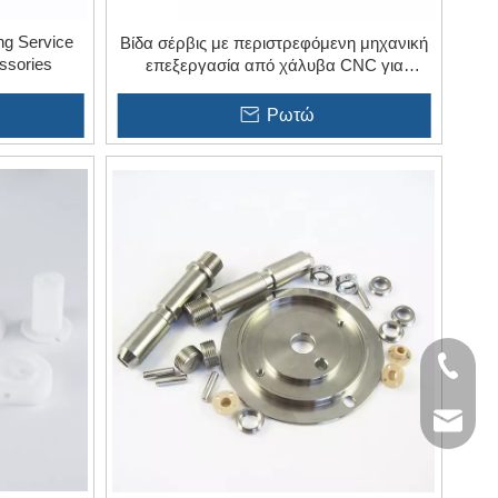
ng Service
Βίδα σέρβις με περιστρεφόμενη μηχανική
ssories
επεξεργασία από χάλυβα CNC για
εργαλεία υλικού
Ρωτώ
+86- 13
jinxing