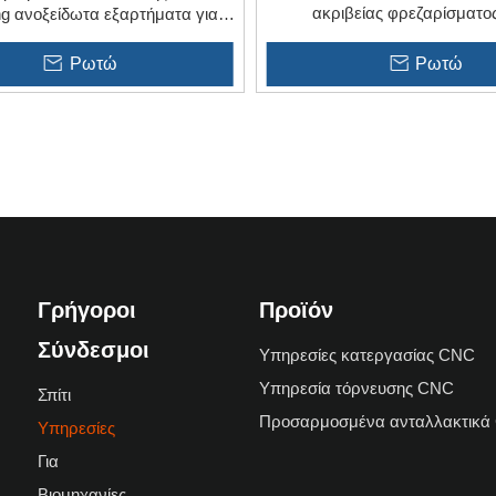
ακριβείας φρεζαρίσματο
ng ανοξείδωτα εξαρτήματα για
ποδήλατο
Ρωτώ
Ρωτώ
»
Γρήγοροι
Προϊόν
Σύνδεσμοι
Υπηρεσίες κατεργασίας CNC
Υπηρεσία τόρνευσης CNC
Σπίτι
Προσαρμοσμένα ανταλλακτικά
Υπηρεσίες
Για
Βιομηχανίες