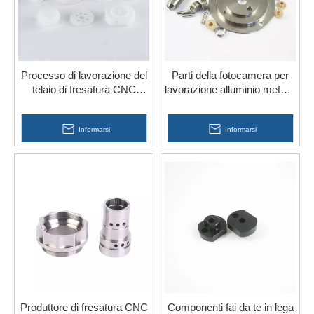
Processo di lavorazione del
Parti della fotocamera per
telaio di fresatura CNC
lavorazione alluminio metallo
Servizio personalizzato di
fresatura CNC a 5 assi per
parti di anelli tondi in nylon di
fotoelettrico
plastica Drsign
Informarsi
Informarsi
Produttore di fresatura CNC
Componenti fai da te in lega