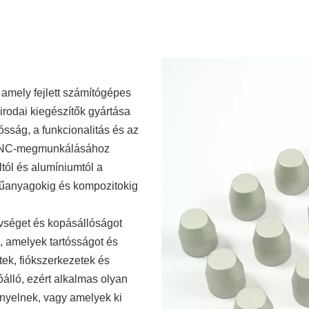
amely fejlett számítógépes
rodai kiegészítők gyártása
sság, a funkcionalitás és az
ők CNC-megmunkálásához
tól és alumíniumtól a
műanyagokig és kompozitokig
evséget és kopásállóságot
k, amelyek tartósságot és
tek, fiókszerkezetek és
álló, ezért alkalmas olyan
ényelnek, vagy amelyek ki