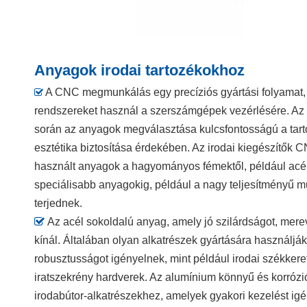
Anyagok irodai tartozékokhoz
A CNC megmunkálás egy precíziós gyártási folyamat, 

rendszereket használ a szerszámgépek vezérlésére. Az i
során az anyagok megválasztása kulcsfontosságú a tartó
esztétika biztosítása érdekében. Az irodai kiegészít
használt anyagok a hagyományos fémektől, például acél
speciálisabb anyagokig, például a nagy teljesítményű 
terjednek.

Az acél sokoldalú anyag, amely jó szilárdságot, mer
kínál. Általában olyan alkatrészek gyártására használjá
robusztusságot igényelnek, mint például irodai székkere
iratszekrény hardverek. Az alumínium könnyű és korrózió
irodabútor-alkatrészekhez, amelyek gyakori kezelést ig