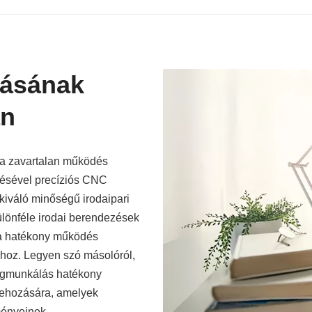
zásának
an
 a zavartalan működés
désével precíziós CNC
kiváló minőségű irodaipari
ülönféle irodai berendezések
 a hatékony működés
ához. Legyen szó másolóról,
megmunkálás hatékony
trehozására, amelyek
ményeinek.