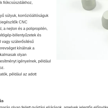
ák fiókcsúszdákhoz,
ű súlyuk, korrózióállóságuk
 kiegészítők CNC
 a nejlon és a polipropilén,
tógép-billentyűzetek és
l vagy szálerősítésű
erevséget kínálnak a
kalmasak olyan
jesítményt igényelnek, például
oz.
tók, például az adott
ás
 olyan fejlett gyártási eljárások, amelyek jelentős előnyöket