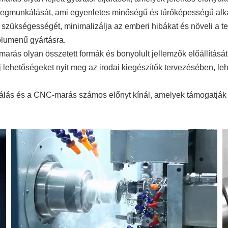
 megmunkálását, ami egyenletes minőségű és tűrőképességű al
zükségességét, minimalizálja az emberi hibákat és növeli a te
olumenű gyártásra.
s olyan összetett formák és bonyolult jellemzők előállítását
j lehetőségeket nyit meg az irodai kiegészítők tervezésében, l
s és a CNC-marás számos előnyt kínál, amelyek támogatják a 