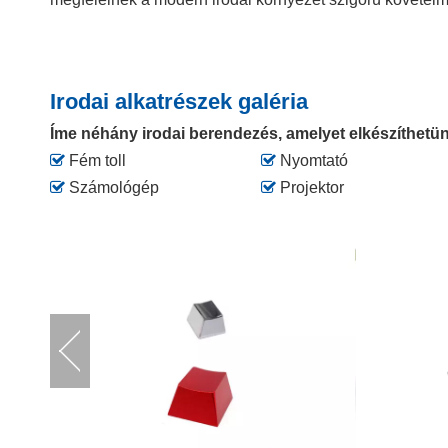
Irodai alkatrészek galéria
Íme néhány irodai berendezés, amelyet elkészíthetü

Fém toll

Nyomtató

Számológép

Projektor