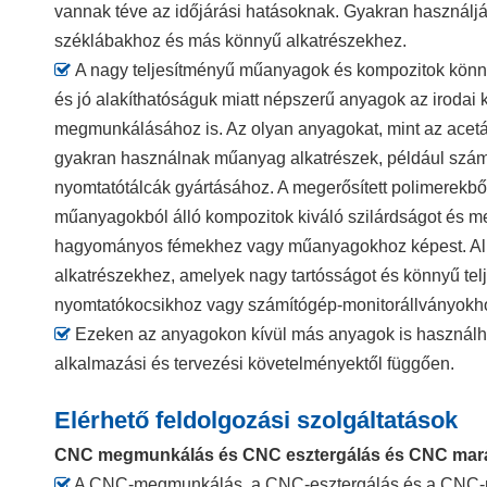
vannak téve az időjárási hatásoknak. Gyakran használj
széklábakhoz és más könnyű alkatrészekhez.

A nagy teljesítményű műanyagok és kompozitok könny
és jó alakíthatóságuk miatt népszerű anyagok az irodai
megmunkálásához is. Az olyan anyagokat, mint az acetál,
gyakran használnak műanyag alkatrészek, például számí
nyomtatótálcák gyártásához. A megerősített polimerekbő
műanyagokból álló kompozitok kiváló szilárdságot és m
hagyományos fémekhez vagy műanyagokhoz képest. Al
alkatrészekhez, amelyek nagy tartósságot és könnyű tel
nyomtatókocsikhoz vagy számítógép-monitorállványokh

Ezeken az anyagokon kívül más anyagok is használha
alkalmazási és tervezési követelményektől függően.
Elérhető feldolgozási szolgáltatások
CNC megmunkálás és CNC esztergálás és CNC mar

A CNC-megmunkálás, a CNC-esztergálás és a CNC-marás