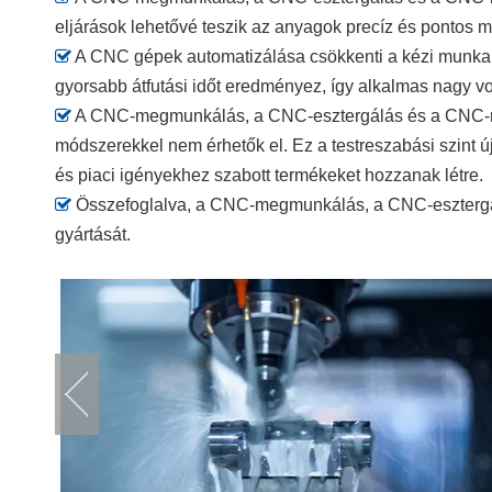
eljárások lehetővé teszik az anyagok precíz és pontos

A CNC gépek automatizálása csökkenti a kézi munka s
gyorsabb átfutási időt eredményez, így alkalmas nagy v

A CNC-megmunkálás, a CNC-esztergálás és a CNC-mará
módszerekkel nem érhetők el. Ez a testreszabási szint ú
és piaci igényekhez szabott termékeket hozzanak létre.

Összefoglalva, a CNC-megmunkálás, a CNC-esztergálá
gyártását.