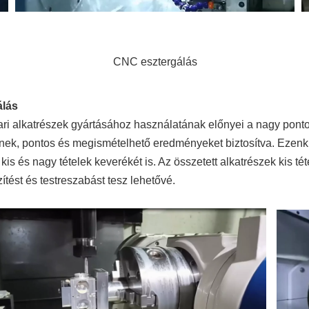
álás
pari alkatrészek gyártásához használatának előnyei a nagy pon
lnek, pontos és megismételhető eredményeket biztosítva. Ezenk
is és nagy tételek keverékét is. Az összetett alkatrészek kis t
ítést és testreszabást tesz lehetővé.