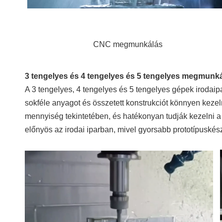
3 tengelyes és 4 tengelyes és 5 tengelyes megmunk
A 3 tengelyes, 4 tengelyes és 5 tengelyes gépek irodai
sokféle anyagot és összetett konstrukciót könnyen keze
mennyiség tekintetében, és hatékonyan tudják kezelni a k
előnyös az irodai iparban, mivel gyorsabb prototípuskész