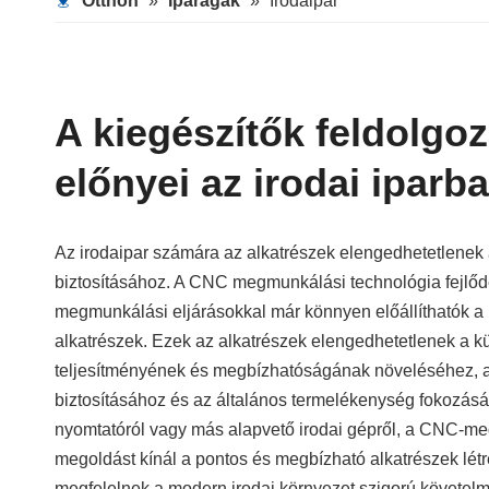
Otthon
»
Iparágak
»
Irodaipar
A kiegészítők feldolgo
előnyei az irodai iparb
Az irodaipar számára az alkatrészek elengedhetetlenek
biztosításához. A CNC megmunkálási technológia fejlő
megmunkálási eljárásokkal már könnyen előállíthatók a 
alkatrészek. Ezek az alkatrészek elengedhetetlenek a k
teljesítményének és megbízhatóságának növeléséhez,
biztosításához és az általános termelékenység fokozás
nyomtatóról vagy más alapvető irodai gépről, a CNC-
megoldást kínál a pontos és megbízható alkatrészek lé
megfelelnek a modern irodai környezet szigorú követel