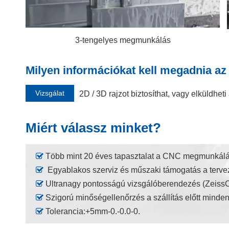
3-tengelyes megmunkálás
Milyen információkat kell megadnia az
Vizsgálat
2D / 3D rajzot biztosíthat, vagy elküldhet
Miért válassz minket?

Több mint 20 éves tapasztalat a CNC megmunkál

Egyablakos szerviz és műszaki támogatás a terve

Ultranagy pontosságú vizsgálóberendezés (Zeiss

Szigorú minőségellenőrzés a szállítás előtt mind

Tolerancia:+5mm-0.-0.0-0.