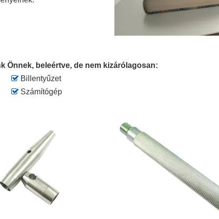
nk Önnek, beleértve, de nem kizárólagosan:

Billentyűzet

Számítógép