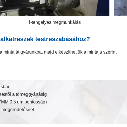
4-tengelyes megmunkálás
 alkatrészek testreszabásához?
i a mintáját gyárunkba, majd elkészíthetjük a mintája szerint.
ásban
zéstől a tömeggyártásig
CMM 0,5 um pontosság)
en megrendelésnél