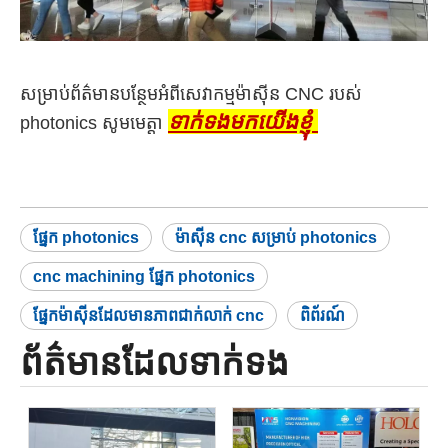
សម្រាប់ព័ត៌មានបន្ថែមអំពីសេវាកម្មម៉ាស៊ីន CNC របស់
ទាក់ទងមកយើងខ្ញុំ
photonics សូមមេត្តា
ផ្នែក photonics
ម៉ាស៊ីន cnc សម្រាប់ photonics
cnc machining ផ្នែក photonics
ផ្នែកម៉ាស៊ីនដែលមានភាពជាក់លាក់ cnc
ពិព័រណ៍
ព័ត៌មានដែលទាក់ទង