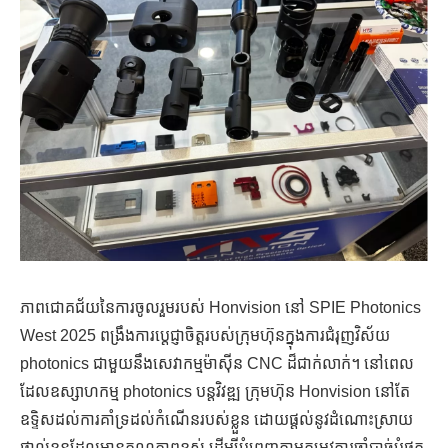
ភាពជោគជ័យនៃការចូលរួមរបស់ Honvision នៅ SPIE Photonics
West 2025 ពង្រឹងការប្តេជ្ញាចិត្តរបស់ក្រុមហ៊ុនក្នុងការជំរុញវិស័យ
photonics ជាមួយនឹងសេវាកម្មម៉ាស៊ីន CNC ដ៏ជាក់លាក់។ នៅពេល
ដែលឧស្សាហកម្ម photonics បន្តវិវឌ្ឍ ក្រុមហ៊ុន Honvision នៅតែ
ឧទ្ទិសដល់ការគាំទ្រដល់កំណើនរបស់ខ្លួន ដោយផ្តល់នូវដំណោះស្រាយ
ផ្ទាល់ខ្លួនដែលមានគុណភាពខ្ពស់ ដើម្បីបំពេញតាមតម្រូវការចាំបាច់បំផុត