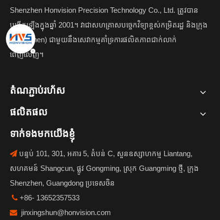
Shenzhen Honvision Precision Technology Co., Ltd. ត្រូវបាន
បង្កើតឡើងក្នុងឆ្នាំ 2001។ វាជាសហគ្រាសបច្ចេកវិទ្យាខ្ពស់កម្រិតរដ្ឋ និងក្រុង
(Shenzhen) ជាមួយនឹងសេវាកម្មគាំទ្រការផលិតភាពជាក់លាក់
ពេញលេញ។
តំណភ្ជាប់រហ័ស
ផលិតផល
ទាក់ទងមកយើងខ្ញុំ
បន្ទប់ 101, 301, អគារ 5, តំបន់ C, សួនឧស្សាហកម្ម Liantang,

សហគមន៍ Shangcun, ផ្លូវ Gongming, ស្រុក Guangming ថ្មី, ក្រុង
Shenzhen, Guangdong ប្រទេសចិន
+86- 13652357533

jinxingshun@honvision.com
