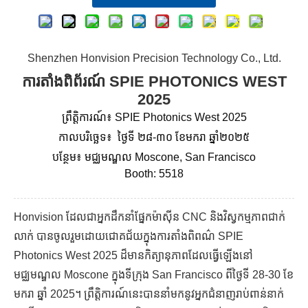
Shenzhen Honvision Precision Technology Co., Ltd.
ការតាំងពិព័រណ៍ SPIE PHOTONICS WEST
2025
ព្រឹត្តិការណ៍៖ SPIE Photonics West 2025
កាលបរិច្ឆេទ៖
ថ្ងៃទី ២៨-៣០ ខែមករា ឆ្នាំ២០២៥
បន្ថែម៖ មជ្ឈមណ្ឌល Moscone, San Francisco
Booth: 5518
Honvision ដែលជាអ្នកដឹកនាំផ្នែកម៉ាស៊ីន CNC និងវិស្វកម្មភាពជាក់
លាក់ បានចូលរួមដោយជោគជ័យក្នុងការតាំងពិពណ៌ SPIE
Photonics West 2025 ដ៏មានកិត្យានុភាពដែលធ្វើឡើងនៅ
មជ្ឈមណ្ឌល Moscone ក្នុងទីក្រុង San Francisco ពីថ្ងៃទី 28-30 ខែ
មករា ឆ្នាំ 2025។ ព្រឹត្តិការណ៍នេះបាននាំមកនូវអ្នកជំនាញរាប់ពាន់នាក់