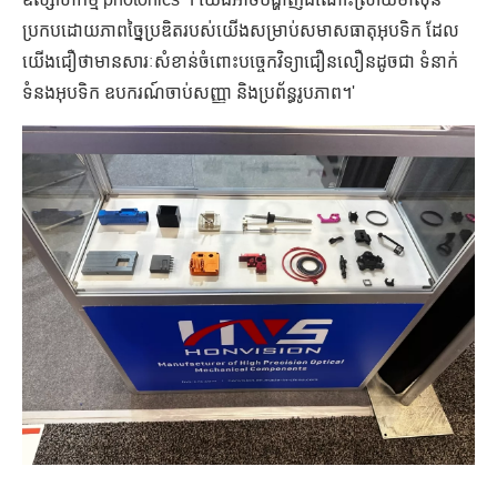
ប្រកបដោយភាពច្នៃប្រឌិតរបស់យើងសម្រាប់សមាសធាតុអុបទិក ដែល
យើងជឿថាមានសារៈសំខាន់ចំពោះបច្ចេកវិទ្យាជឿនលឿនដូចជា ទំនាក់
ទំនងអុបទិក ឧបករណ៍ចាប់សញ្ញា និងប្រព័ន្ធរូបភាព។'