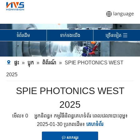
ទំព័រដើម
ទាក់ទង​យើង
ច្រើនទៀត
ផ្ទះ
»
ប្លុក
»
ពិព័រណ៍
»
SPIE PHOTONICS WEST
2025
SPIE PHOTONICS WEST
2025
មើល៖
0
អ្នកនិពន្ធ៖ កម្មវិធីនិពន្ធគេហទំព័រ ពេលវេលាបោះពុម្ព៖
2025-01-30 ប្រភពដើម៖
គេហទំព័រ
សាកសួរ