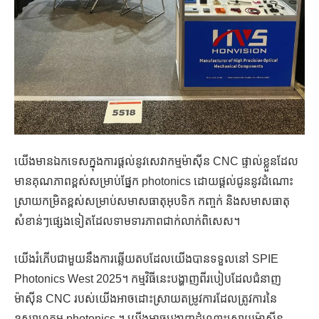
យើងមានឯកទេសក្នុងការផ្តល់នូវសេវាកម្មម៉ាស៊ីន CNC ផ្ទាល់ខ្លួនដែល
មានគុណភាពខ្ពស់សម្រាប់ផ្នែក photonics ដោយផ្តល់ជូននូវដំណោះ
ស្រាយកម្រិតខ្ពស់សម្រាប់សមាសធាតុអុបទិក កញ្ចក់ និងសមាសធាតុ
សំខាន់ៗផ្សេងទៀតដែលទាមទារភាពជាក់លាក់ពិសេស។
យើងរំភើបជាមួយនឹងការឆ្លើយតបដែលយើងបានទទួលនៅ SPIE
Photonics West 2025។ កម្មវិធីនេះបង្ហាញពីរបៀបដែលជំនាញ
ម៉ាស៊ីន CNC របស់យើងអាចដោះស្រាយតម្រូវការដែលត្រូវការនៃ
ឧស្សាហកម្ម photonics ។ យើងអាចបង្ហាញដំណោះស្រាយម៉ាស៊ីន