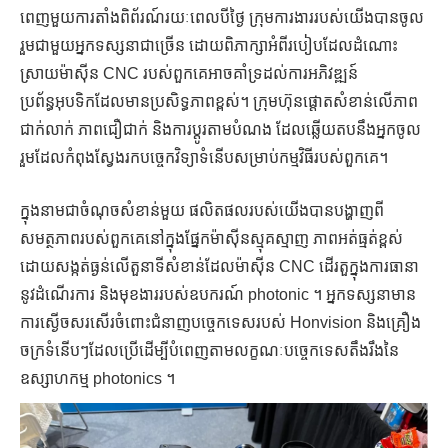
ពេញមួយការតាំងពិព័រណ៍រយៈពេលបីថ្ងៃ ក្រុមការងាររបស់យើងបានចូល
រួមជាមួយអ្នកទស្សនាជាច្រើន ដោយពិភាក្សាអំពីរបៀបដែលដំណោះ
ស្រាយម៉ាស៊ីន CNC របស់ពួកគេអាចគាំទ្រដល់ការអភិវឌ្ឍន៍
ប្រព័ន្ធអុបទិកដែលមានប្រសិទ្ធភាពខ្ពស់។ ក្រុមហ៊ុនផ្តោតសំខាន់លើភាព
ជាក់លាក់ ភាពជឿជាក់ និងការប្ដូរតាមបំណង ដែលឆ្លើយតបនឹងអ្នកចូល
រួមដែលកំពុងស្វែងរកបច្ចេកវិទ្យាទំនើបសម្រាប់កម្មវិធីរបស់ពួកគេ។
ក្នុងនាមជាចំណុចសំខាន់មួយ ផលិតផលរបស់យើងបានបង្ហាញពី
សមត្ថភាពរបស់ពួកគេនៅក្នុងផ្នែកម៉ាស៊ីនស្មុគស្មាញ ភាពអត់ធ្មត់ខ្ពស់
ដោយសង្កត់ធ្ងន់លើតួនាទីសំខាន់ដែលម៉ាស៊ីន CNC ដើរតួក្នុងការធានា
នូវដំណើរការ និងមុខងាររបស់ឧបករណ៍ photonic ។ អ្នកទស្សនាមាន
ការស្ងើចសរសើរចំពោះជំនាញបច្ចេកទេសរបស់ Honvision និងគ្រឿង
ចក្រទំនើបៗដែលប្រើដើម្បីបំពេញតាមលក្ខណៈបច្ចេកទេសតឹងរឹងនៃ
ឧស្សាហកម្ម photonics ។