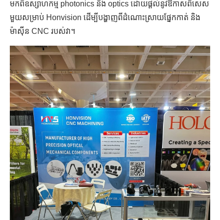
មកពីឧស្សាហកម្ម photonics និង optics ដោយផ្តល់នូវឱកាសពិសេស
មួយសម្រាប់ Honvision ដើម្បីបង្ហាញពីដំណោះស្រាយផ្នែកកាត់ និង
ម៉ាស៊ីន CNC របស់វា។