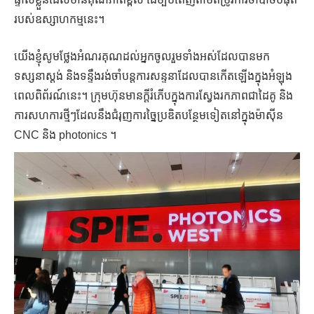
របស់ឧស្សាហកម្មនេះ។
យើងខ្ញុំសូមថ្លែងអំណរគុណដល់អ្នកចូលរួមទាំងអស់ដែលបានមក
ទស្សនាស្តង់ និងទន្ទឹងរង់ចាំបន្តការសន្ទនាដែលបានកើតឡើងក្នុងអំឡុង
ពេលពិព័រណ៍នេះ។ ក្រុមហ៊ុនមានក្តីរំភើបក្នុងការស្វែងរកភាពជាដៃគូ និង
ការសហការថ្មីៗដែលនឹងជំរុញការច្នៃប្រឌិតបន្ថែមទៀតនៅក្នុងម៉ាស៊ីន
CNC និង photonics ។