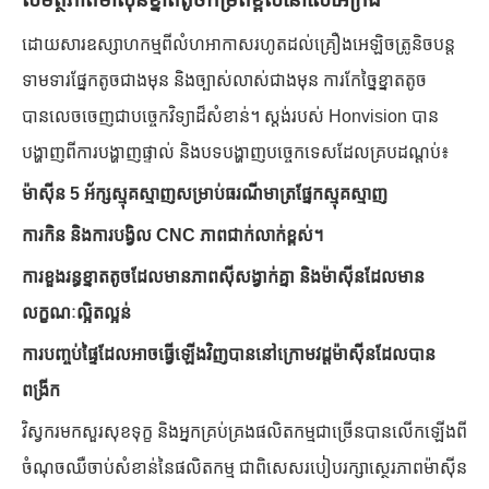
ដោយសារឧស្សាហកម្មពីលំហអាកាសរហូតដល់គ្រឿងអេឡិចត្រូនិចបន្ត
ទាមទារផ្នែកតូចជាងមុន និងច្បាស់លាស់ជាងមុន ការកែច្នៃខ្នាតតូច
បានលេចចេញជាបច្ចេកវិទ្យាដ៏សំខាន់។ ស្តង់របស់ Honvision បាន
បង្ហាញពីការបង្ហាញផ្ទាល់ និងបទបង្ហាញបច្ចេកទេសដែលគ្របដណ្តប់៖
ម៉ាស៊ីន 5 អ័ក្សស្មុគស្មាញសម្រាប់ធរណីមាត្រផ្នែកស្មុគស្មាញ
ការកិន និងការបង្វិល CNC ភាពជាក់លាក់ខ្ពស់។
ការខួងរន្ធខ្នាតតូចដែលមានភាពស៊ីសង្វាក់គ្នា និងម៉ាស៊ីនដែលមាន
លក្ខណៈល្អិតល្អន់
ការបញ្ចប់ផ្ទៃដែលអាចធ្វើឡើងវិញបាននៅក្រោមវដ្តម៉ាស៊ីនដែលបាន
ពង្រីក
វិស្វករមកសួរសុខទុក្ខ និងអ្នកគ្រប់គ្រងផលិតកម្មជាច្រើនបានលើកឡើងពី
ចំណុចឈឺចាប់សំខាន់នៃផលិតកម្ម ជាពិសេសរបៀបរក្សាស្ថេរភាពម៉ាស៊ីន