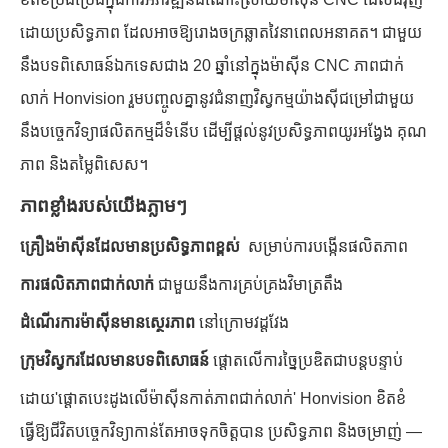
ដោយប្រសិទ្ធភាព ដែលអាចឱ្យរោងចក្រឆ្លាតវៃនាពេលអនាគត។ ជាមួយ
នឹងបទពិសោធន៍ឯកទេសជាង 20 ឆ្នាំនៅក្នុងម៉ាស៊ីន CNC ភាពជាក់
លាក់ Honvision រួមបញ្ចូលគ្នានូវជំនាញវិស្វកម្មយ៉ាងស៊ីជម្រៅជាមួយ
នឹងបច្ចេកវិទ្យាផលិតកម្មដ៏ទំនើប ដើម្បីផ្តល់នូវប្រសិទ្ធភាពយូរអង្វែង គុណ
ភាព និងតម្លៃពិសេស។
ភាពខ្លាំងរបស់យើងភ្លាមៗ
គ្រឿងម៉ាស៊ីនដែលមានប្រសិទ្ធភាពខ្ពស់
សម្រាប់ការបង្កើនផលិតភាព
ការផលិតភាពជាក់លាក់
ជាមួយនឹងការគ្រប់គ្រងវិមាត្រតឹង
ដំណើរការម៉ាស៊ីនមានស្ថេរភាព
នៅក្រោមវដ្តវែង
ក្រុមវិស្វករដែលមានបទពិសោធន៍
ផ្តោតលើការច្នៃប្រឌិតជាបន្តបន្ទាប់
ដោយ'ផ្តោតបេះដូងលើម៉ាស៊ីនកាត់ភាពជាក់លាក់' Honvision ខិតខំ
ធ្វើឱ្យជីវិតបច្ចេកវិទ្យាកាន់តែអាចទុកចិត្តបាន ប្រសិទ្ធភាព និងចម្រាញ់ —