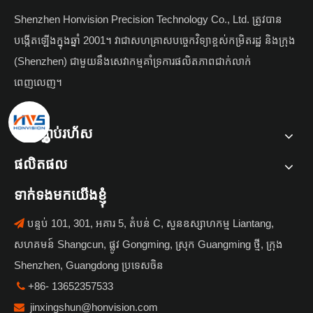
Shenzhen Honvision Precision Technology Co., Ltd. ត្រូវបាន
បង្កើតឡើងក្នុងឆ្នាំ 2001។ វាជាសហគ្រាសបច្ចេកវិទ្យាខ្ពស់កម្រិតរដ្ឋ និងក្រុង
(Shenzhen) ជាមួយនឹងសេវាកម្មគាំទ្រការផលិតភាពជាក់លាក់
ពេញលេញ។
តំណភ្ជាប់រហ័ស
ផលិតផល
ទាក់ទងមកយើងខ្ញុំ
បន្ទប់ 101, 301, អគារ 5, តំបន់ C, សួនឧស្សាហកម្ម Liantang,

សហគមន៍ Shangcun, ផ្លូវ Gongming, ស្រុក Guangming ថ្មី, ក្រុង
Shenzhen, Guangdong ប្រទេសចិន
+86- 13652357533

jinxingshun@honvision.com
