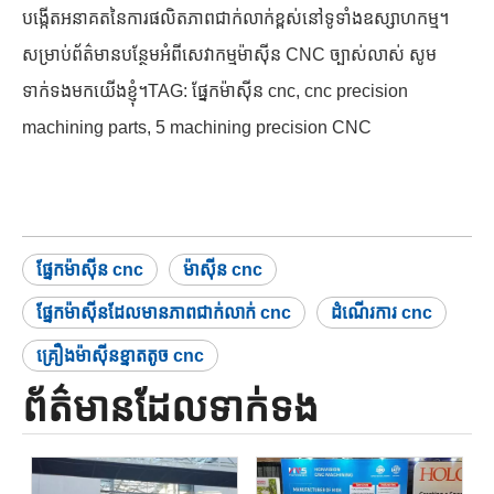
បង្កើតអនាគតនៃការផលិតភាពជាក់លាក់ខ្ពស់នៅទូទាំងឧស្សាហកម្ម។
សម្រាប់ព័ត៌មានបន្ថែមអំពីសេវាកម្មម៉ាស៊ីន CNC ច្បាស់លាស់ សូម
ទាក់ទងមកយើងខ្ញុំ។TAG: ផ្នែកម៉ាស៊ីន cnc, cnc precision
machining parts, 5 machining precision CNC
ផ្នែកម៉ាស៊ីន cnc
ម៉ាស៊ីន cnc
ផ្នែកម៉ាស៊ីនដែលមានភាពជាក់លាក់ cnc
ដំណើរការ cnc
គ្រឿងម៉ាស៊ីនខ្នាតតូច cnc
ព័ត៌មានដែលទាក់ទង