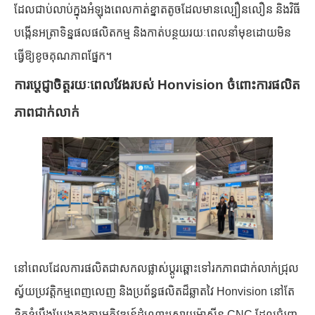
ដែលជាប់លាប់ក្នុងអំឡុងពេលកាត់ខ្នាតតូចដែលមានល្បឿនលឿន និងវិធី
បង្កើនអត្រាទិន្នផលផលិតកម្ម និងកាត់បន្ថយរយៈពេលនាំមុខដោយមិន
ធ្វើឱ្យខូចគុណភាពផ្នែក។
ការប្តេជ្ញាចិត្តរយៈពេលវែងរបស់ Honvision ចំពោះការផលិត
ភាពជាក់លាក់
នៅពេលដែលការផលិតជាសកលផ្លាស់ប្តូរឆ្ពោះទៅរកភាពជាក់លាក់ជ្រុល
ស្វ័យប្រវត្តិកម្មពេញលេញ និងប្រព័ន្ធផលិតដ៏ឆ្លាតវៃ Honvision នៅតែ
ខិតខំប្រឹងប្រែងក្នុងការអភិវឌ្ឍន៍ដំណោះស្រាយម៉ាស៊ីន CNC ដែលជំរុញ