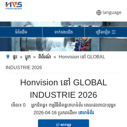
ទំព័រដើម
ទាក់ទង​យើង
ច្រើនទៀត
ផ្ទះ
»
ប្លុក
»
ពិព័រណ៍
»
Honvision នៅ GLOBAL
INDUSTRIE 2026
Honvision នៅ GLOBAL
INDUSTRIE 2026
មើល៖
0
អ្នកនិពន្ធ៖ កម្មវិធីនិពន្ធគេហទំព័រ ពេលវេលាបោះពុម្ព៖
2026-04-16 ប្រភពដើម៖
គេហទំព័រ
សាកសួរ