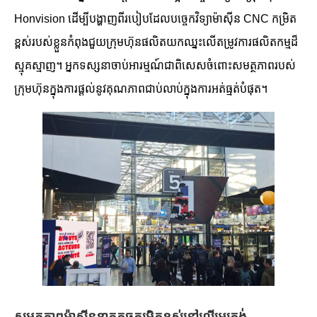
Honvision ដើម្បីបង្ហាញពីរបៀបដែលបច្ចេកវិទ្យាម៉ាស៊ីន CNC កម្រិត
ខ្ពស់របស់ខ្លួនកំពុងជួយក្រុមហ៊ុនផលិតយកឈ្នះលើតម្រូវការផលិតកម្មដ៏
ស្មុគស្មាញ។ អ្នកទស្សនាចាប់អារម្មណ៍ជាពិសេសចំពោះសមត្ថភាពរបស់
ក្រុមហ៊ុនក្នុងការផ្តល់នូវគុណភាពជាប់លាប់ក្នុងការអត់ធ្មត់បំផុត។
សមត្ថភាពម៉ាស៊ីនខ្នាតតូចកម្រិតខ្ពស់នៅលើអេក្រង់