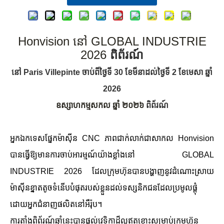
Honvision នៅ GLOBAL INDUSTRIE
2026
ពិព័រណ៍
នៅ Paris Villepinte ចាប់ពីថ្ងៃទី 30 ខែមីនាដល់ថ្ងៃទី 2 ខែមេសា ឆ្នាំ
2026
ឧស្សាហកម្មសកល ឆ្នាំ ២០២៦
ពិព័រណ៍
អ្នកឯកទេសផ្នែកម៉ាស៊ីន CNC ភាពជាក់លាក់ជាសាកល Honvision
បានធ្វើឱ្យមានការចាប់អារម្មណ៍យ៉ាងខ្លាំងនៅ GLOBAL
INDUSTRIE 2026 ដែលក្រុមហ៊ុនបានបង្ហាញនូវដំណោះស្រាយ
ម៉ាស៊ីនខ្នាតតូចទំនើបបំផុតរបស់ខ្លួនដល់ទស្សនិកជនដែលប្រមូលផ្តុំ
ដោយអ្នកជំនាញផលិតនៅអឺរ៉ុប។
ការតាំងពិព័រណ៍ឆ្នាំនេះបានផ្តល់វេទិកាដ៏ល្អឥតខ្ចោះសម្រាប់ក្រុមហ៊ុន