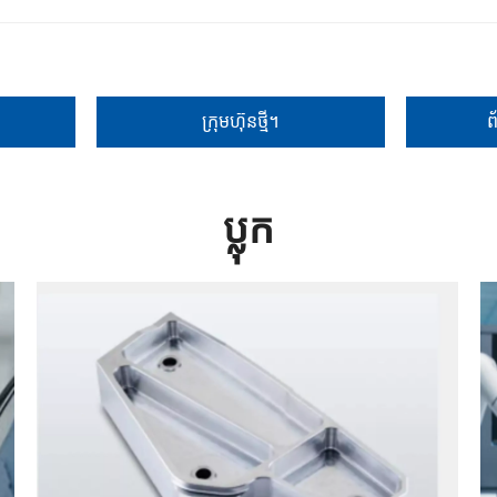
ក្រុមហ៊ុនថ្មី។
ព
ប្លុក