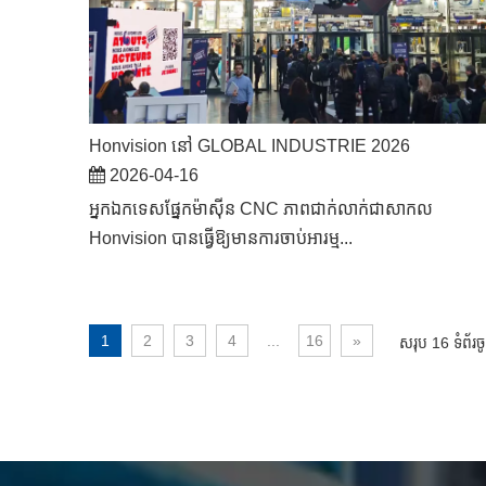
Honvision នៅ GLOBAL INDUSTRIE 2026
2026-04-16
អ្នកឯកទេសផ្នែកម៉ាស៊ីន CNC ភាពជាក់លាក់ជាសាកល
Honvision បានធ្វើឱ្យមានការចាប់អារម្ម...
1
2
3
4
...
16
»
សរុប 16 ទំព័រច