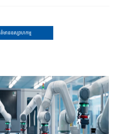
័ត៌មានឧស្សាហកម្ម