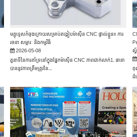
មគ្គុទ្ទេសក៍ចុងក្រោយសម្រាប់តង្កៀបម៉ាស៊ីន CNC ផ្ទាល់ខ្លួន៖ ការ
CN
រចនា សម្ភារៈ និងកម្មវិធី
Pe
2026-05-08
ស្វ
តួនាទីនៃការគាំទ្រនៅក្នុងផ្នែកម៉ាស៊ីន CNC ភាពជាក់លាក់1. ធានា
បាននូវភាពត្រឹមត្រូវនៃ...
គុ
ដំ