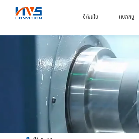
ទំព័រដើម
សេវាកម្ម