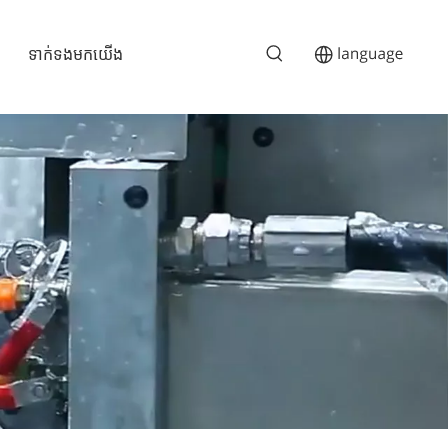
ទាក់ទងមកយើង