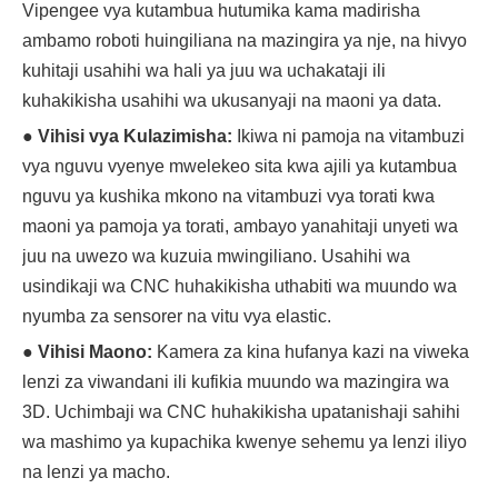
Vipengee vya kutambua hutumika kama madirisha
ambamo roboti huingiliana na mazingira ya nje, na hivyo
kuhitaji usahihi wa hali ya juu wa uchakataji ili
kuhakikisha usahihi wa ukusanyaji na maoni ya data.
●
Vihisi vya Kulazimisha:
Ikiwa ni pamoja na vitambuzi
vya nguvu vyenye mwelekeo sita kwa ajili ya kutambua
nguvu ya kushika mkono na vitambuzi vya torati kwa
maoni ya pamoja ya torati, ambayo yanahitaji unyeti wa
juu na uwezo wa kuzuia mwingiliano. Usahihi wa
usindikaji wa CNC huhakikisha uthabiti wa muundo wa
nyumba za sensorer na vitu vya elastic.
●
Vihisi Maono:
Kamera za kina hufanya kazi na viweka
lenzi za viwandani ili kufikia muundo wa mazingira wa
3D. Uchimbaji wa CNC huhakikisha upatanishaji sahihi
wa mashimo ya kupachika kwenye sehemu ya lenzi iliyo
na lenzi ya macho.