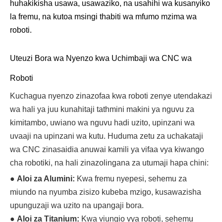
huhakikisha usawa, usawaziko, na usahihi wa kusanyiko
la fremu, na kutoa msingi thabiti wa mfumo mzima wa
roboti.
Uteuzi Bora wa Nyenzo kwa Uchimbaji wa CNC wa
Roboti
Kuchagua nyenzo zinazofaa kwa roboti zenye utendakazi
wa hali ya juu kunahitaji tathmini makini ya nguvu za
kimitambo, uwiano wa nguvu hadi uzito, upinzani wa
uvaaji na upinzani wa kutu. Huduma zetu za uchakataji
wa CNC zinasaidia anuwai kamili ya vifaa vya kiwango
cha robotiki, na hali zinazolingana za utumaji hapa chini:
●
Aloi za Alumini:
Kwa fremu nyepesi, sehemu za
miundo na nyumba zisizo kubeba mzigo, kusawazisha
upunguzaji wa uzito na upangaji bora.
●
Aloi za Titanium:
Kwa viungio vya roboti, sehemu