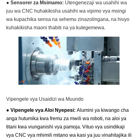
●
Sensorer za Msimamo:
Utengenezaji wa usahihi wa
juu wa CNC huhakikisha usahihi wa vipimo vya msingi
wa kupachika sensa na sehemu zinazolingana, na hivyo
kuhakikisha maoni thabiti na ya kutegemewa.
Vipengele vya Usaidizi wa Muundo
●
Vipengele vya Aloi Nyepesi:
Alumini ya kiwango cha
anga hutumika kwa fremu za mwili wa roboti, na aloi ya
titani kwa viunganishi vya pamoja. Vituo vya usindikaji
vya CNC vya mhimili mitano wa kasi ya juu vinahitajika ili