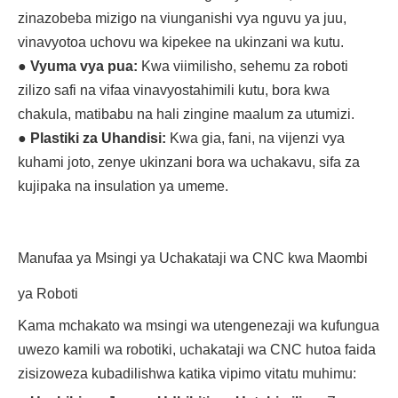
zinazobeba mizigo na viunganishi vya nguvu ya juu,
vinavyotoa uchovu wa kipekee na ukinzani wa kutu.
●
Vyuma vya pua:
Kwa viimilisho, sehemu za roboti
zilizo safi na vifaa vinavyostahimili kutu, bora kwa
chakula, matibabu na hali zingine maalum za utumizi.
●
Plastiki za Uhandisi:
Kwa gia, fani, na vijenzi vya
kuhami joto, zenye ukinzani bora wa uchakavu, sifa za
kujipaka na insulation ya umeme.
Manufaa ya Msingi ya Uchakataji wa CNC kwa Maombi
ya Roboti
Kama mchakato wa msingi wa utengenezaji wa kufungua
uwezo kamili wa robotiki, uchakataji wa CNC hutoa faida
zisizoweza kubadilishwa katika vipimo vitatu muhimu: