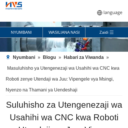
NYUMBANI
WASILIANA NASI
Zaidi
Nyumbani
»
Blogu
»
Habari za Viwanda
»
Masuluhisho ya Utengenezaji wa Usahihi wa CNC kwa
Roboti zenye Utendaji wa Juu: Vipengele vya Msingi,
Nyenzo na Thamani ya Uendeshaji
Suluhisho za Utengenezaji wa
Usahihi wa CNC kwa Roboti