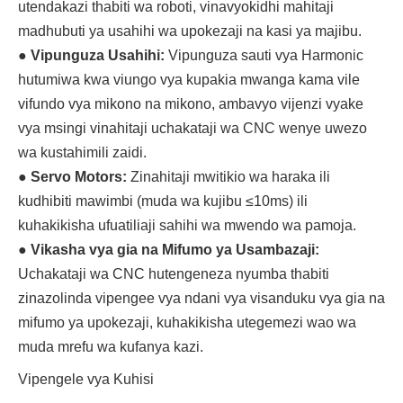
utendakazi thabiti wa roboti, vinavyokidhi mahitaji
madhubuti ya usahihi wa upokezaji na kasi ya majibu.
●
Vipunguza Usahihi:
Vipunguza sauti vya Harmonic
hutumiwa kwa viungo vya kupakia mwanga kama vile
vifundo vya mikono na mikono, ambavyo vijenzi vyake
vya msingi vinahitaji uchakataji wa CNC wenye uwezo
wa kustahimili zaidi.
●
Servo Motors:
Zinahitaji mwitikio wa haraka ili
kudhibiti mawimbi (muda wa kujibu ≤10ms) ili
kuhakikisha ufuatiliaji sahihi wa mwendo wa pamoja.
●
Vikasha vya gia na Mifumo ya Usambazaji:
Uchakataji wa CNC hutengeneza nyumba thabiti
zinazolinda vipengee vya ndani vya visanduku vya gia na
mifumo ya upokezaji, kuhakikisha utegemezi wao wa
muda mrefu wa kufanya kazi.
Vipengele vya Kuhisi