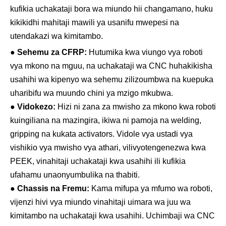
kufikia uchakataji bora wa miundo hii changamano, huku
kikikidhi mahitaji mawili ya usanifu mwepesi na
utendakazi wa kimitambo.
●
Sehemu za CFRP:
Hutumika kwa viungo vya roboti
vya mkono na mguu, na uchakataji wa CNC huhakikisha
usahihi wa kipenyo wa sehemu zilizoumbwa na kuepuka
uharibifu wa muundo chini ya mzigo mkubwa.
●
Vidokezo:
Hizi ni zana za mwisho za mkono kwa roboti
kuingiliana na mazingira, ikiwa ni pamoja na welding,
gripping na kukata activators. Vidole vya ustadi vya
vishikio vya mwisho vya athari, vilivyotengenezwa kwa
PEEK, vinahitaji uchakataji kwa usahihi ili kufikia
ufahamu unaonyumbulika na thabiti.
●
Chassis na Fremu:
Kama mifupa ya mfumo wa roboti,
vijenzi hivi vya miundo vinahitaji uimara wa juu wa
kimitambo na uchakataji kwa usahihi. Uchimbaji wa CNC