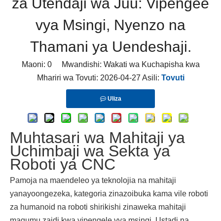
za Utendaji wa Juu: Vipengee
vya Msingi, Nyenzo na
Thamani ya Uendeshaji.
Maoni:
0
Mwandishi: Wakati wa Kuchapisha kwa
Mhariri wa Tovuti: 2026-04-27 Asili:
Tovuti
Uliza
Muhtasari wa Mahitaji ya
Uchimbaji wa Sekta ya
Roboti ya CNC
Pamoja na maendeleo ya teknolojia na mahitaji
yanayoongezeka, kategoria zinazoibuka kama vile roboti
za humanoid na roboti shirikishi zinaweka mahitaji
magumu zaidi kwa vipengele vya msingi. Ustadi na