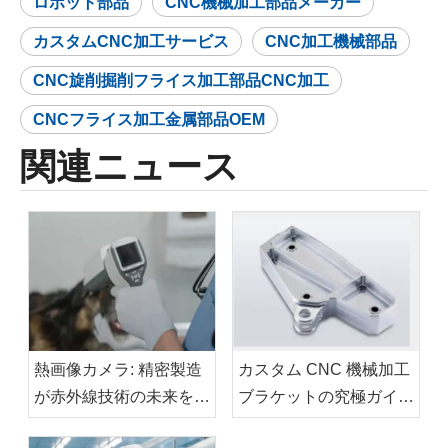
ロボット部品
CNC機械加工部品メーカー
カスタムCNC加工サービス
CNC加工機械部品
CNC旋削掘削フライス加工部品CNC加工
CNCフライス加工金属部品OEM
関連ニュース
熱画像カメラ: 精密製造
カスタム CNC 機械加工
が赤外線技術の未来を推
ブラケットの究極ガイ
進
ド: 設計、材料、用途