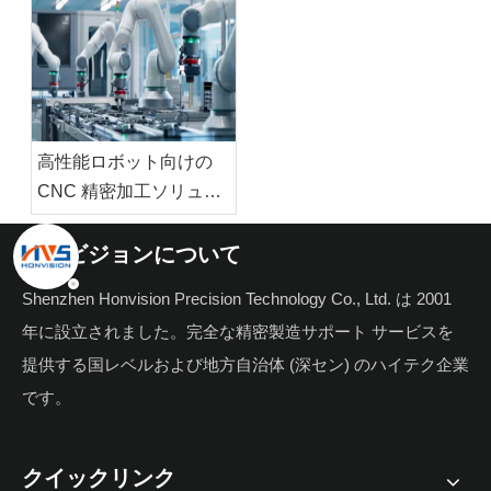
高性能ロボット向けの
CNC 精密加工ソリュー
ション: コアコンポーネ
ント、材料、自動化の価
ホンビジョンについて
値
Shenzhen Honvision Precision Technology Co., Ltd. は 2001
年に設立されました。完全な精密製造サポート サービスを
提供する国レベルおよび地方自治体 (深セン) のハイテク企業
です。
クイックリンク