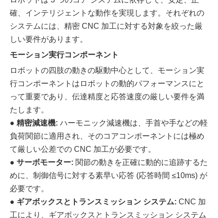
確、インテリジェントな動作を実現します。それぞれの
システムには、精密 CNC 加工に対する対象を絞った厳
しい要件があります。
モーション実行コンポーネント
ロボットの四肢の動きの駆動中心として、モーション実
行コンポーネントはロボットの動的パフォーマンスにと
って重要であり、伝達精度と応答速度の厳しい要件を満
たします。
●
精密減速機:
ハーモニック減速機は、手首や手などの軽
負荷関節に適用され、そのコアコンポーネントには極め
て厳しい公差での CNC 加工が必要です。
●
サーボモーター:
関節の動きを正確に動的に追跡するた
めに、制御信号に対する素早い応答 (応答時間 ≤10ms) が
必要です。
●
ギアボックスとトランスミッション システム:
CNC 加
工により、ギアボックスとトランスミッション システム