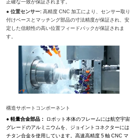
正確な一致が保証されます。
●
位置センサー:
高精度 CNC 加工により、センサー取り
付けベースとマッチング部品の寸法精度が保証され、安
定した信頼性の高い位置フィードバックが保証されま
す。
構造サポートコンポーネント
●
軽量合金部品：
ロボット本体のフレームには航空宇宙
グレードのアルミニウムを、ジョイントコネクターには
チタン合金を使用しています。高速高精度 5 軸 CNC マ