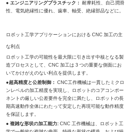
●
エンジニアリングプラスチック：
耐摩耗性、自己潤滑
性、電気絶縁性に優れ、歯車、軸受、絶縁部品などに。
ロボット工学アプリケーションにおける CNC 加工の主
な利点
ロボット工学の可能性を最大限に引き出す中核となる製
造プロセスとして、CNC 加工は 3 つの重要な側面にお
いてかけがえのない利点を提供します。
●超高精度と公差制御：
CNC工作機械は一貫したミクロ
ンレベルの加工精度を実現し、ロボットのコアコンポー
ネントの厳しい公差要件を完全に満たし、ロボットの長
期高速動作全体にわたって安定した再現可能な動作精度
を保証します。
● 複雑な形状の加工能力:
CNC 工作機械は、ロボット工
学で一般的な複雑な曲面、特殊な形状の構造、および統