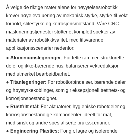
Å velge de riktige materialene for høyytelsesrobotikk
krever nøye evaluering av mekanisk styrke, styrke-til-vekt-
forhold, slitestyrke og korrosjonsmotstand. Våre CNC
maskineringstjenester støtter et komplett spekter av
materialer av robotikkkvalitet, med tilsvarende
applikasjonsscenarier nedenfor:
●
Aluminiumslegeringer:
For lette rammer, strukturelle
deler og ikke-bærende hus, balanserer vektreduksjon
med utmerket bearbeidbarhet.
●
Titanlegeringer:
For robotforbindelser, bærende deler
og høystyrkekoblinger, som gir eksepsjonell tretthets- og
korrosjonsbestandighet.
●
Rustfritt stål:
For aktuatorer, hygieniske robotdeler og
korrosjonsbestandige komponenter, ideelt for mat,
medisinsk og andre spesialiserte bruksscenarier.
●
Engineering Plastics:
For gir, lagre og isolerende