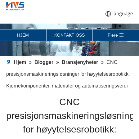
HJEM
KONTAKT OSS
Flere
Hjem
»
Blogger
»
Bransjenyheter
»
CNC
presisjonsmaskineringsløsninger for høyytelsesrobotikk:
Kjernekomponenter, materialer og automatiseringsverdi
CNC
presisjonsmaskineringsløsninge
for høyytelsesrobotikk: