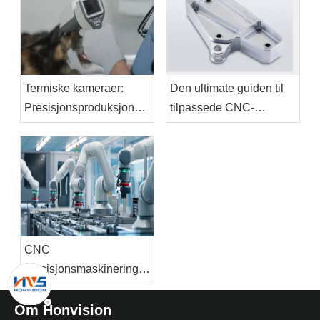
Termiske kameraer:
Den ultimate guiden til
Presisjonsproduksjon
tilpassede CNC-
driver fremtiden for
maskinerte braketter:
infrarød teknologi
design, materialer og
applikasjoner
CNC
presisjonsmaskineringsløsninger
for høyytelsesrobotikk:
kjernekomponenter,
Om Honvision