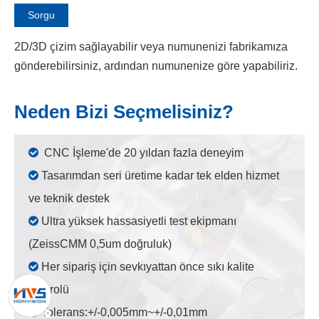
Sorgu
2D/3D çizim sağlayabilir veya numunenizi fabrikamıza
gönderebilirsiniz, ardından numunenize göre yapabiliriz.
Neden Bizi Seçmelisiniz?

CNC İşleme'de 20 yıldan fazla deneyim

Tasarımdan seri üretime kadar tek elden hizmet
ve teknik destek

Ultra yüksek hassasiyetli test ekipmanı
(ZeissCMM 0,5um doğruluk)

Her sipariş için sevkıyattan önce sıkı kalite
kontrolü

Tolerans:+/-0,005mm~+/-0,01mm