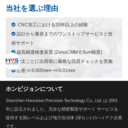
当社を選ぶ理由

CNC加工における20年以上の経験

設計から量産までのワンストップサービスと技
術サポート

超高精度検査装置 (ZeissCMM 0.5um精度)

注文ごとに出荷前に厳格な品質チェックを実施

公差:+/-0.005mm~+/-0.01mm
ホンビジョンについて
Shenzhen Honvision Precision Technology Co., Ltd. は 2001
年に設立されました。完全な精密製造サポート サービスを
提供する国レベルおよび地方自治体 (深セン) のハイテク企業
です。