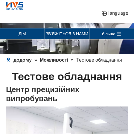
ДІМ
ЗВ'ЯЖІТЬСЯ З НАМИ
більше
додому
»
Можливості
»
Тестове обладнання
Тестове обладнання
Центр прецизійних
випробувань