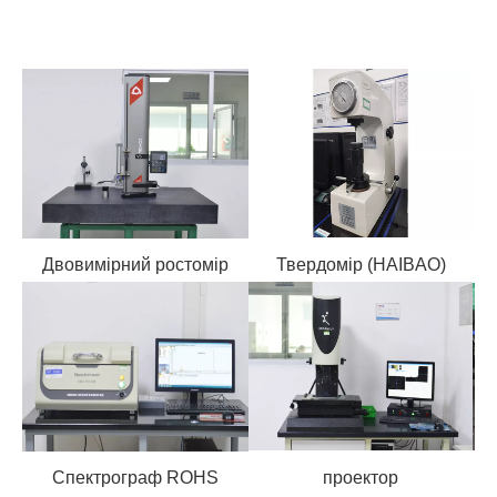
Двовимірний ростомір
Твердомір (HAIBAO)
Т
Спектрограф ROHS
проектор
Т