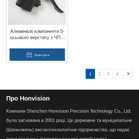
Алюмінієві компоненти 5-
осьового верстату з ЧПУ,
деталі процесу обробки
Запитуйте
1
2
3
4
Про Honvision
Компанія Shenzhen Honvision Precision Technology Co., Ltd.
була заснована в 2001 році. Це державне та муніципальне
(Шеньчжень) високотехнологічне підприємство, що надає
повні послуги з підтримки точного виробництва.