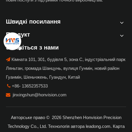
Швидкі посилання
Продукт
Зв'яжіться з нами
Кімната 101, 301, будівля 5, зона C, індустріальний парк

Ляньтан, громада Шанцунь, вулиця Гунмін, новий район
Гуанмін, Шеньчжень, Гуандун, Китай
+86- 13652357533

jinxingshun@honvision.com

Авторське право ©
2026
Shenzhen Honvision Precision
Technology Co., Ltd. Технологія автора
leadong.com
.
Карта