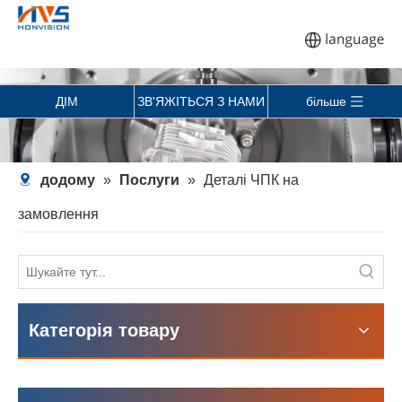
ДІМ
ЗВ'ЯЖІТЬСЯ З НАМИ
більше
додому
»
Послуги
»
Деталі ЧПК на
замовлення
Категорія товару