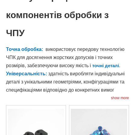
компонентів обробки з
ЧПУ
Точна обробка:
використовує передову технологію
ЧПК для досягнення жорстких допусків і точних
розмірів, забезпечуючи високу якість і
точні деталі
.
Універсальність:
здатність виробляти індивідуальні
деталі з унікальними геометріями, конфігураціями та
специфікаціями відповідно до конкретних вимог
дизайну.
show more
Гнучкість:
пропонує можливість працювати з
широким спектром матеріалів, в т.ч
металів
,
пластмаси
та композити, громадське харчування
різноманітні потреби в застосуванні
.