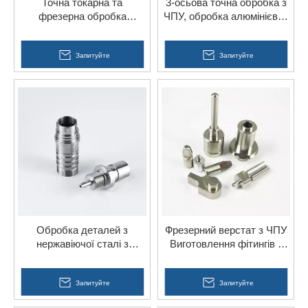
Точна токарна та
3-осьова точна обробка з
фрезерна обробка
ЧПУ, обробка алюмінієвих
сталевих деталей
деталей для велосипедів
велосипеда з ЧПУ
Запитуйте
Запитуйте
Обробка деталей з
Фрезерний верстат з ЧПУ
нержавіючої сталі з
Виготовлення фітингів з
анодуванням на верстаті з
нержавіючої сталі Головка
ЧПУ для електрики
прецизійних деталей
Запитуйте
Запитуйте