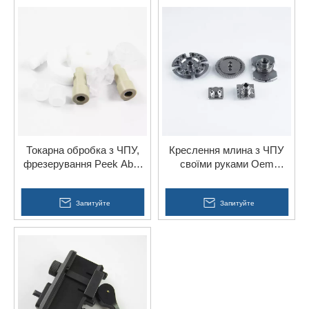
Токарна обробка з ЧПУ,
Креслення млина з ЧПУ
фрезерування Peek Abs,
своїми руками Oem
нейлон, обробка
Обробка анодованих
пластикових деталей для
сталевих деталей для
автомобілів
Запитуйте
тренажерного залу
Запитуйте