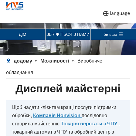
ДІМ
ЗВ'ЯЖІТЬСЯ З НАМИ
більше
додому
»
Можливості
»
Виробниче
обладнання
Дисплей майстерні
Щоб надати клієнтам кращі послуги підтримки
обробки,
Компанія Honvision
послідовно
створила майстерню
Токарні верстати з ЧПУ
,
токарний автомат з ЧПУ та обробний центр з