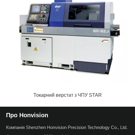
Токарний верстат з ЧПУ STAR
Про Honvision
Компанія Shenzhen Honvision Precision Technology Co., Ltd.