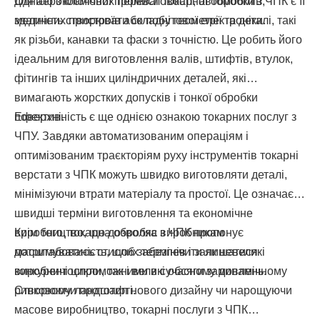
для аерокосмічної промисловості, автомобілів,
Однією з ключових переваг токарної обробки з ЧПК є її
медичних пристроїв або побутової електроніки.
здатність створювати складні геометрії та деталі, такі
як різьби, канавки та фаски з точністю. Це робить його
ідеальним для виготовлення валів, штифтів, втулок,
фітингів та інших циліндричних деталей, які
вимагають жорстких допусків і тонкої обробки
поверхні.
Ефективність є ще однією ознакою токарних послуг з
ЧПУ. Завдяки автоматизованим операціям і
оптимізованим траєкторіям руху інструментів токарні
верстати з ЧПК можуть швидко виготовляти деталі,
мінімізуючи втрати матеріалу та простої. Це означає
швидші терміни виготовлення та економічне
виробництво, що дозволяє виробникам
Крім того, токарна обробка з ЧПК пропонує
дотримуватись стислих термінів і залишатися
масштабованість, щоб забезпечити як невеликі
конкурентоспроможними в сучасному динамічному
виробничі цикли, так і великі обсяги замовлень.
ринковому ландшафті.
Створюючи прототип нового дизайну чи нарощуючи
масове виробництво, токарні послуги з ЧПК