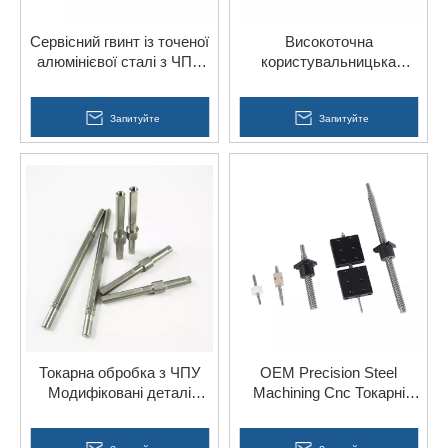
Сервісний гвинт із точеної
Високоточна
алюмінієвої сталі з ЧПУ
користувальницька
для апаратних
токарна обробка алюмінію
інструментів
з ЧПУ металу 304 316
Запитуйте
сталевих деталей
Запитуйте
Токарна обробка з ЧПУ
OEM Precision Steel
Модифіковані деталі
Machining Cnc Токарні
Сталевий шлицевий вал
послуги з виробництва
Китай
механічних компонентів