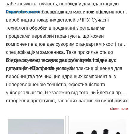
забезпечують гнучкість, необхідну для адаптації до
мінливих вимог без шкоди для якості чи ефективності.
Гарантія якості
є невід’ємною частиною послуг з
виробництва токарних деталей з ЧПУ. Сучасні
технології обробки в поєднанні з ретельними
процесами перевірки гарантують, що кожен
компонент відповідає суворим стандартам якості та
специфікаціям замовника. Така прихильність до
контролю якості вселяє довіру клієнтів і підвищує
Підсумовуючи, послуги з виробництва токарних
репутацію виробників у галузі.
деталей з ЧПУ пропонують комплексне рішення для
виробництва точних циліндричних компонентів із
неперевершеною точністю, ефективністю та
універсальністю. Незалежно від того, чи йдеться про
створення прототипів, запасних частин чи виробничих
компонентів, токарні послуги з ЧПУ забезпечують
show more
виняткові результати, які сприяють інноваціям і успіху
на сучасному конкурентному ринку.