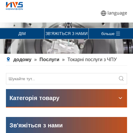
ДІМ
ЗВ'ЯЖІТЬСЯ З НАМИ
більше
додому
»
Послуги
»
Токарні послуги з ЧПУ
Категорія товару
Зв'яжіться з нами