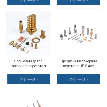
Запитуйте
Запитуйте
Спеціальні деталі
Прецизійний токарний
токарного верстата з
верстат з ЧПУ для
латунною сталлю для
обробки дрібних
латунної пряжки
компонентів
Запитуйте
Запитуйте