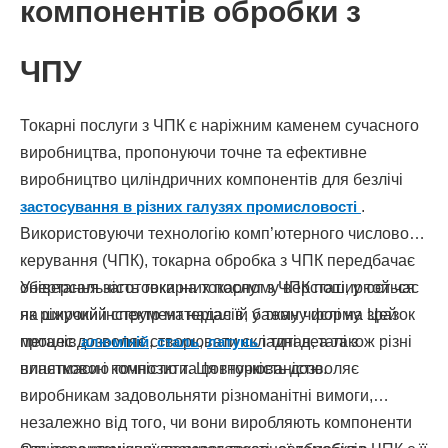
компонентів обробки з
ЧПУ
Токарні послуги з ЧПК є наріжним каменем сучасного
виробництва, пропонуючи точне та ефективне
виробництво циліндричних компонентів для безлічі
застосування в різних галузях промисловості
.
Використовуючи технологію комп’ютерного числового
керування (ЧПК), токарна обробка з ЧПК передбачає
обертання заготовки на токарному верстаті, у той час
Універсальність токарних послуг з ЧПК поширюється
як ріжучий інструмент надає їй бажану форму. Цей
на широкий спектр матеріалів, у тому числі на зразок
процес дозволяє створювати складні деталі з
металів
алюміній
,
сталь
,
латунь
і титан, а також різні
винятковою точністю та повторюваністю.
пластмаси і композити. Ця гнучкість дозволяє
виробникам задовольняти різноманітні вимоги,
незалежно від того, чи вони виробляють компоненти