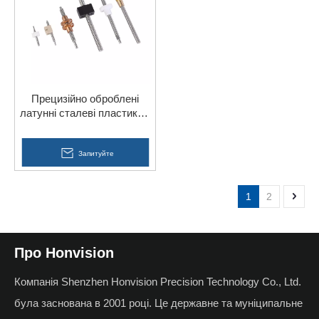
Прецизійно оброблені
латунні сталеві пластикові
алюмінієві деталі Токарний
верстат з ЧПУ Гвинт
Запитуйте
1
2
Про Honvision
Компанія Shenzhen Honvision Precision Technology Co., Ltd.
була заснована в 2001 році. Це державне та муніципальне