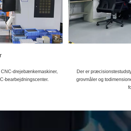
r
for CNC-drejebænkemaskiner,
Der er præcisionstestudsty
-bearbejdningscenter.
grovmåler og todimensione
f