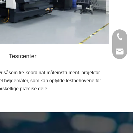
+86- 13
jinxing
Testcenter
r såsom tre-koordinat-måleinstrument. projektor,
l højdemåler, som kan opfylde testbehovene for
orskellige præcise dele.