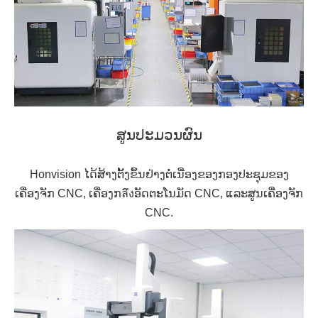
ສູນປະມວນຜົນ
Honvision ໄດ້ສ້າງຕັ້ງຂຶ້ນຢ່າງຕໍ່ເນື່ອງຂອງກອງປະຊຸມຂອງ
ເຄື່ອງຈັກ CNC, ເຄື່ອງກลึงອັດຕະໂນມັດ CNC, ແລະສູນເຄື່ອງຈັກ
CNC.