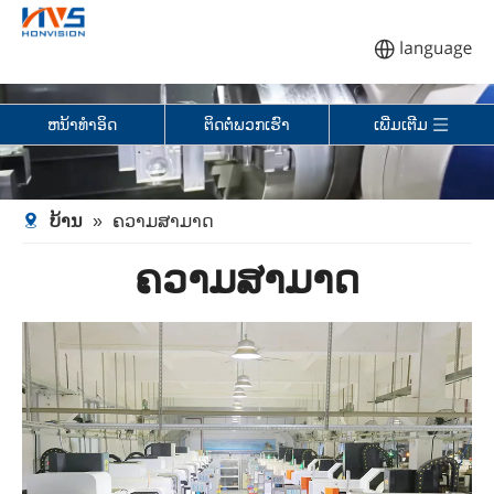
ຫນ້າທໍາອິດ
ຕິດຕໍ່ພວກເຮົາ
ເພີ່ມເຕີມ
ບ້ານ
»
ຄວາມ​ສາ​ມາດ
ຄວາມສາມາດ