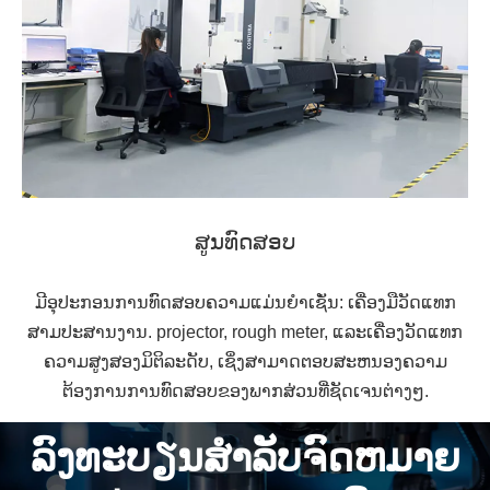
ສູນທົດສອບ
ມີອຸປະກອນການທົດສອບຄວາມແມ່ນຍໍາເຊັ່ນ: ເຄື່ອງມືວັດແທກ
ສາມປະສານງານ. projector, rough meter, ແລະເຄື່ອງວັດແທກ
ຄວາມສູງສອງມິຕິລະດັບ, ເຊິ່ງສາມາດຕອບສະຫນອງຄວາມ
ຕ້ອງການການທົດສອບຂອງພາກສ່ວນທີ່ຊັດເຈນຕ່າງໆ.
ລົງທະບຽນສໍາລັບຈົດຫມາຍ