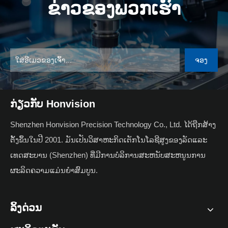
ຂ່າວຂອງພວກເຮົາ
ຈອງ
ກ່ຽວກັບ Honvision
Shenzhen Honvision Precision Technology Co., Ltd. ໄດ້ຖືກສ້າງ
ຕັ້ງຂຶ້ນໃນປີ 2001. ມັນເປັນວິສາຫະກິດເຕັກໂນໂລຊີສູງຂອງລັດແລະ
ເທດສະບານ (Shenzhen) ທີ່ມີການບໍລິການສະຫນັບສະຫນູນການ
ຜະລິດຄວາມແມ່ນຍໍາສົມບູນ.
ລິ້ງດ່ວນ