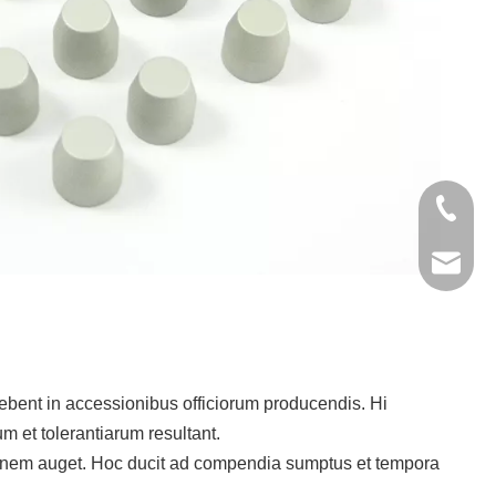
+86- 13
jinxing
nt in accessionibus officiorum producendis. Hi
 et tolerantiarum resultant.
onem auget. Hoc ducit ad compendia sumptus et tempora