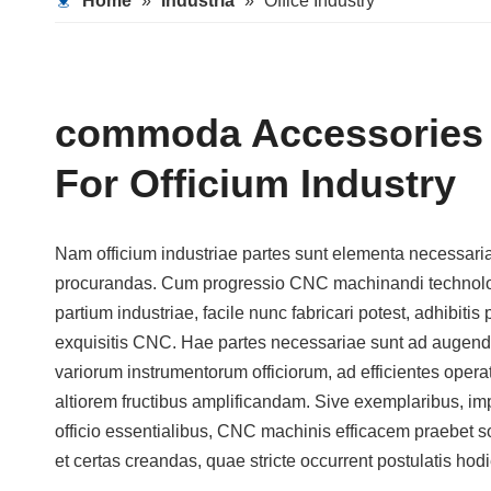
Home
»
Industria
»
Office Industry
commoda Accessories 
For Officium Industry
Nam officium industriae partes sunt elementa necessaria
procurandas. Cum progressio CNC machinandi technolog
partium industriae, facile nunc fabricari potest, adhibiti
exquisitis CNC. Hae partes necessariae sunt ad augend
variorum instrumentorum officiorum, ad efficientes oper
altiorem fructibus amplificandam. Sive exemplaribus, im
officio essentialibus, CNC machinis efficacem praebet s
et certas creandas, quae stricte occurrent postulatis hodi