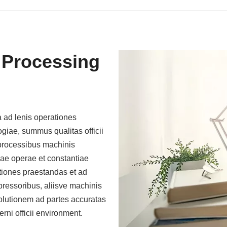
Processing
 ad lenis operationes
iae, summus qualitas officii
s processibus machinis
ae operae et constantiae
ationes praestandas et ad
pressoribus, aliisve machinis
olutionem ad partes accuratas
erni officii environment.