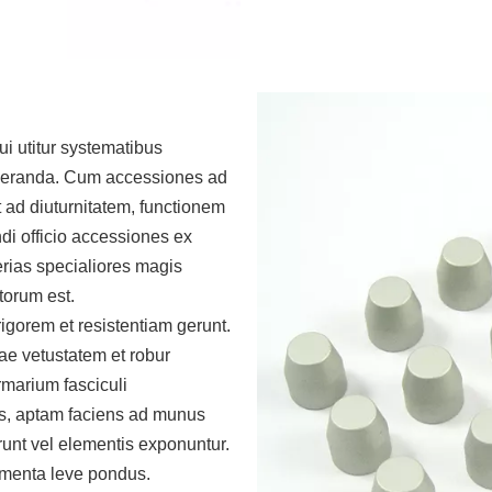
i utitur systematibus
deranda. Cum accessiones ad
 ad diuturnitatem, functionem
i officio accessiones ex
erias specialiores magis
torum est.
igorem et resistentiam gerunt.
ae vetustatem et robur
rmarium fasciculi
ns, aptam faciens ad munus
irunt vel elementis exponuntur.
lementa leve pondus.