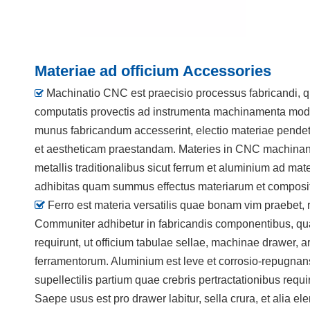
Materiae ad officium Accessories
Machinatio CNC est praecisio processus fabricandi, qu

computatis provectis ad instrumenta machinamenta mo
munus fabricandum accesserint, electio materiae pendet
et aestheticam praestandam. Materies in CNC machinand
metallis traditionalibus sicut ferrum et aluminium ad mat
adhibitas quam summus effectus materiarum et composi

Ferro est materia versatilis quae bonam vim praebet, r
Communiter adhibetur in fabricandis componentibus, qu
requirunt, ut officium tabulae sellae, machinae drawer, a
ferramentorum. Aluminium est leve et corrosio-repugna
supellectilis partium quae crebris pertractationibus requ
Saepe usus est pro drawer labitur, sella crura, et alia e