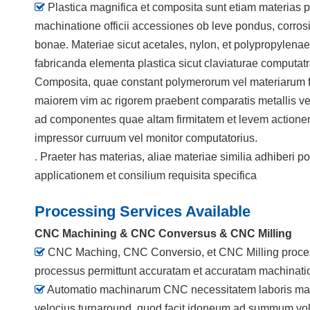

Plastica magnifica et composita sunt etiam materias
machinatione officii accessiones ob leve pondus, corrosio
bonae. Materiae sicut acetales, nylon, et polypropylen
fabricanda elementa plastica sicut claviaturae computatr
Composita, quae constant polymerorum vel materiarum f
maiorem vim ac rigorem praebent comparatis metallis vel 
ad componentes quae altam firmitatem et levem actionem 
impressor curruum vel monitor computatorius.
.
Praeter has materias, aliae materiae similia adhiberi 
applicationem et consilium requisita specifica
Processing Services Available
CNC Machining & CNC Conversus & CNC Milling

CNC Maching, CNC Conversio, et CNC Milling proces
processus permittunt accuratam et accuratam machinatio

Automatio machinarum CNC necessitatem laboris manu
velocius turnaround, quod facit idoneum ad summum vo