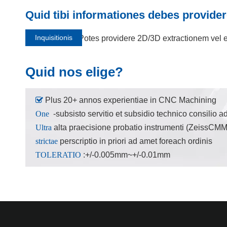
Quid tibi informationes debes provide
Inquisitionis
Potes providere 2D/3D extractionem vel
Quid nos elige?

Plus 20+ annos experientiae in CNC Machining
One
-subsisto servitio et subsidio technico consili
Ultra
alta praecisione probatio instrumenti (ZeissCMM
strictae
perscriptio in priori ad amet foreach ordinis
TOLERATIO
:+/-0.005mm~+/-0.01mm