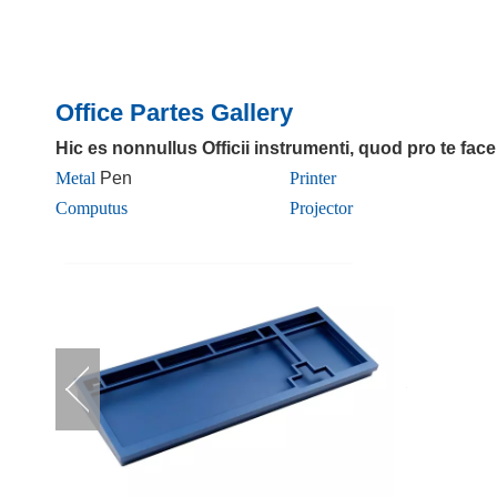
Office Partes Gallery
Hic es nonnullus Officii instrumenti, quod pro te fa
Metal
Pen
Printer
​
Computus
​
Projector
​