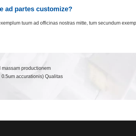
re ad partes customize?
 exemplum tuum ad officinas nostras mitte, tum secundum exem
o ad massam productionem
 0.5um accurationis) Qualitas