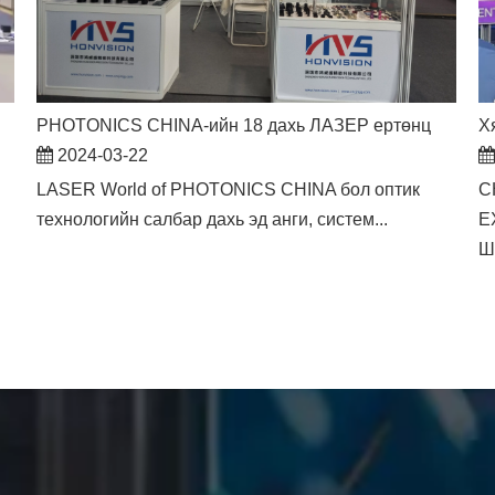
PHOTONICS CHINA-ийн 18 дахь ЛАЗЕР ертөнц
Х
2024-03-22
н
LASER World of PHOTONICS CHINA бол оптик
C
технологийн салбар дахь эд анги, систем...
E
Ше