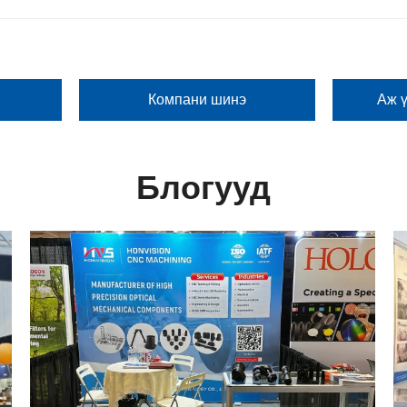
Компани шинэ
Аж 
Блогууд