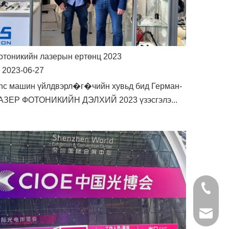
отоникийн лазерын ертөнц 2023
2023-06-27
nc машин үйлдвэрл�г�чийн хувьд бид Герман-
АЗЕР ФОТОНИКИЙН ДЭЛХИЙ 2023 үзэсгэлэ...
+86- 13
jinxing