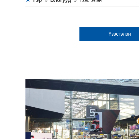
Гэр
»
Блогууд
»
Үзэсгэлэн
Үзэсгэлэн