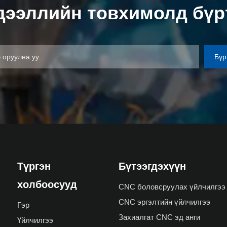
ээллийн товхимолд бүр
Бүр
Түргэн
Бүтээгдэхүүн
холбоосууд
CNC боловсруулах үйлчилгээ
CNC эргэлтийн үйлчилгээ
Гэр
Захиалгат CNC эд анги
Үйлчилгээ