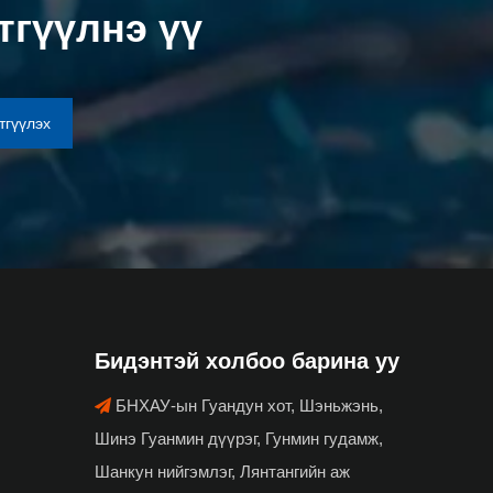
тгүүлнэ үү
тгүүлэх
Бидэнтэй холбоо барина уу
БНХАУ-ын Гуандун хот, Шэньжэнь,

Шинэ Гуанмин дүүрэг, Гунмин гудамж,
Шанкун нийгэмлэг, Лянтангийн аж