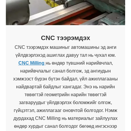
CNC тээрэмдэх
CNC тээрэмдэх машиныг автомашины эд анги
үйлдвэрлэхэд ашиглах давуу тал нь чухал юм.
CNC Milling
нь өндөр түвшний нарийвчлал,
нарийвчлалыг санал болгож, эд ангиудын
хэмжээст бүрэн бүтэн байдал, үйл ажиллагааны
найдвартай байдлыг хангадаг. Энэ нь нарийн
төвөгтэй геометрийн нарийн төвөгтэй
загваруудыг үйлдвэрлэх боломжийг олгож,
гүйцэтгэл, ажиллагааг оновчтой болгодог. Нэмж
дурдахад CNC Milling нь материалыг зайлуулах
өндөр хурдыг санал болгодог бөгөөд ингэснээр