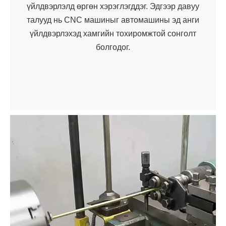
үйлдвэрлэлд өргөн хэрэглэгддэг. Эдгээр давуу
талууд нь CNC машиныг автомашины эд анги
үйлдвэрлэхэд хамгийн тохиромжтой сонголт
болгодог.