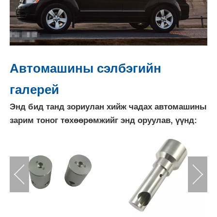
Автомашины сэлбэгийн
галерей
Энд бид танд зориулан хийж чадах автомашины
зарим тоног төхөөрөмжийг энд оруулав, үүнд: