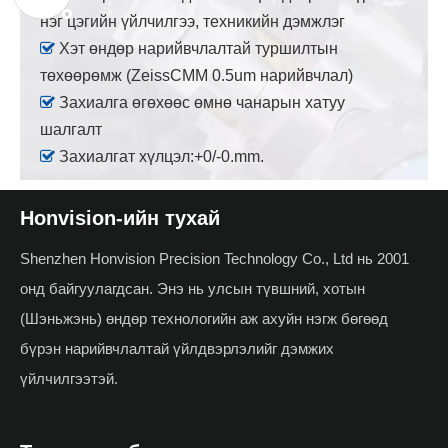
нэг цэгийн үйлчилгээ, техникийн дэмжлэг

Хэт өндөр нарийвчлалтай туршилтын
төхөөрөмж (ZeissCMM 0.5um нарийвчлал)

Захиалга өгөхөөс өмнө чанарын хатуу
шалгалт

Захиалгат хүлцэл:+0/-0.mm.
Honvision-ийн тухай
Shenzhen Honvision Precision Technology Co., Ltd нь 2001
онд байгуулагдсан. Энэ нь улсын түвшний, хотын
(Шэньжэнь) өндөр технологийн аж ахуйн нэгж бөгөөд
бүрэн нарийвчлалтай үйлдвэрлэлийг дэмжих
үйлчилгээтэй.