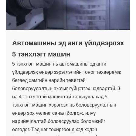
Автомашины эд анги үйлдвэрлэх
5 тэнхлэгт машин
5 тэнхлэгт машин нь автомашины эд анги
үйлдвэрлэх өндөр зэрэглэлийн тоног төхөөрөмж
бөгөөд хамгийн нарийн төвөгтэй
боловсруулалтын ажлыг гүйцэтгэх чадвартай. 3
ба 4 тэнхлэгтэй машинтай харьцуулахад 5
тэнхлэгт машин хэрэгсэл нь боловсруулалтын
өндөр эрх чөлөөг санал болгож, илүү
нарийвчлалтай боловсруулах боломжийг
олгодог. Тэд нэг тохиргоонд хэд хэдэн