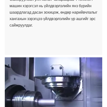
машин хэрэгсэл нь үйлдвэрлэлийн янз бүрийн
шаардлагад дасан зохицож, өндөр нарийвчлалыг
хангахын зэрэгцээ үйлдвэрлэлийн үр ашгийг эрс
сайжруулдаг.