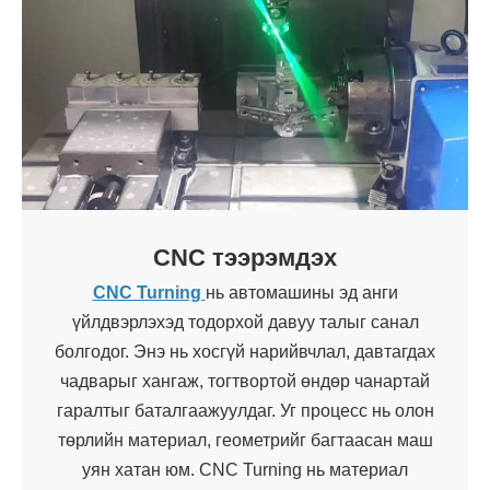
CNC тээрэмдэх
CNC Turning
нь автомашины эд анги
үйлдвэрлэхэд тодорхой давуу талыг санал
болгодог. Энэ нь хосгүй нарийвчлал, давтагдах
чадварыг хангаж, тогтвортой өндөр чанартай
гаралтыг баталгаажуулдаг. Уг процесс нь олон
төрлийн материал, геометрийг багтаасан маш
уян хатан юм. CNC Turning нь материал