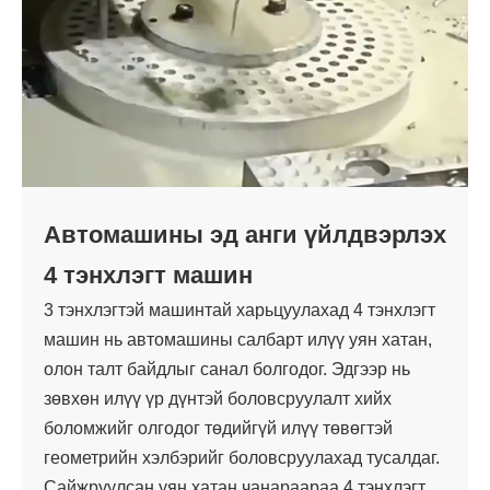
Автомашины эд анги үйлдвэрлэх
4 тэнхлэгт машин
3 тэнхлэгтэй машинтай харьцуулахад 4 тэнхлэгт
машин нь автомашины салбарт илүү уян хатан,
олон талт байдлыг санал болгодог. Эдгээр нь
зөвхөн илүү үр дүнтэй боловсруулалт хийх
боломжийг олгодог төдийгүй илүү төвөгтэй
геометрийн хэлбэрийг боловсруулахад тусалдаг.
Сайжруулсан уян хатан чанараараа 4 тэнхлэгт