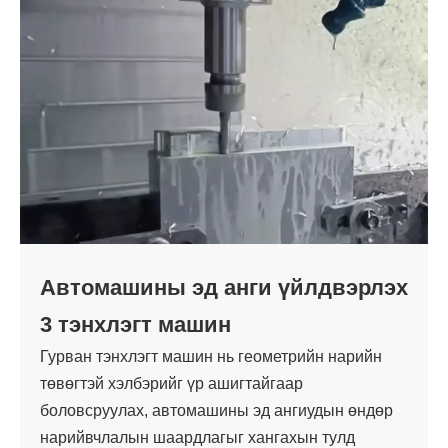
Автомашины эд анги үйлдвэрлэх
3 тэнхлэгт машин
Гурван тэнхлэгт машин нь геометрийн нарийн
төвөгтэй хэлбэрийг үр ашигтайгаар
боловсруулах, автомашины эд ангиудын өндөр
нарийвчлалын шаардлагыг хангахын тулд