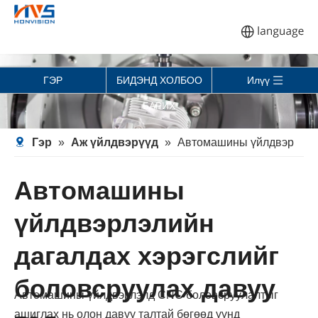
ГЭР
БИДЭНД ХОЛБОО
Илүү
БАРИХ
Гэр
»
Аж үйлдвэрүүд
»
Автомашины үйлдвэр
Автомашины
үйлдвэрлэлийн
дагалдах хэрэгслийг
боловсруулах давуу
Автомашины үйлдвэрлэлд CNC боловсруулалтыг
ашиглах нь олон давуу талтай бөгөөд үүнд