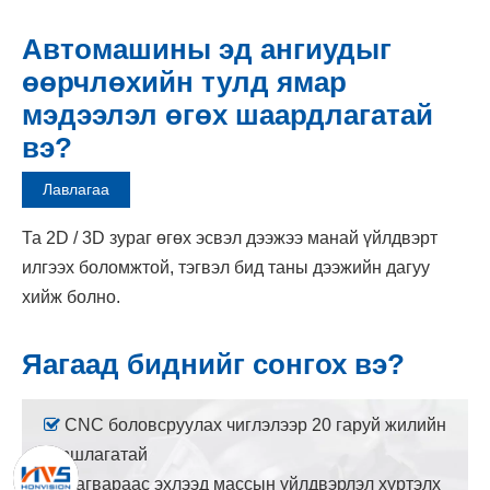
Автомашины эд ангиудыг
өөрчлөхийн тулд ямар
мэдээлэл өгөх шаардлагатай
вэ?
Лавлагаа
Та 2D / 3D зураг өгөх эсвэл дээжээ манай үйлдвэрт
илгээх боломжтой, тэгвэл бид таны дээжийн дагуу
хийж болно.
Яагаад биднийг сонгох вэ?

CNC боловсруулах чиглэлээр 20 гаруй жилийн
туршлагатай

Загвараас эхлээд массын үйлдвэрлэл хүртэлх