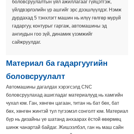
боловсруулалтын үйл ажиллагааг гүйцэтгэж,
үйлдвэрлэлийн үр ашгийг эрс дээшлүүлдэг. Нэмж
дурдахад 5 тэнхлэгт машин нь илүү гөлгөр муруй
гадаргуу, контурыг гаргаж, автомашины эд
ангиудын гоо зүй, динамик үзэмжийг
сайжруулдаг.
Материал ба гадаргуугийн
боловсруулалт
Автомашины дагалдах хэрэгсэлд CNC
боловсруулахад ашигладаг материалууд нь хамгийн
чухал юм. Ган, хөнгөн цагаан, титан нь бат бөх, бат
бөх, хөнгөн жинтэй тул түгээмэл сонголт юм. Материал
бүр нь дизайны үе шатанд анхаарах ёстой өвөрмөц
шинж чанартай байдаг. Жишээлбэл, ган нь маш сайн