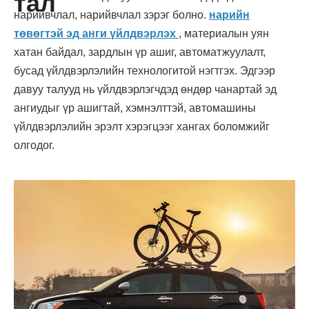
тал
нарийвчлал, нарийвчлал зэрэг болно.
нарийн
төвөгтэй эд анги үйлдвэрлэх
, материалын уян
хатан байдал, зардлын үр ашиг, автоматжуулалт,
бусад үйлдвэрлэлийн технологитой нэгтгэх. Эдгээр
давуу талууд нь үйлдвэрлэгчдэд өндөр чанартай эд
ангиудыг үр ашигтай, хэмнэлттэй, автомашины
үйлдвэрлэлийн эрэлт хэрэгцээг хангах боломжийг
олгодог.