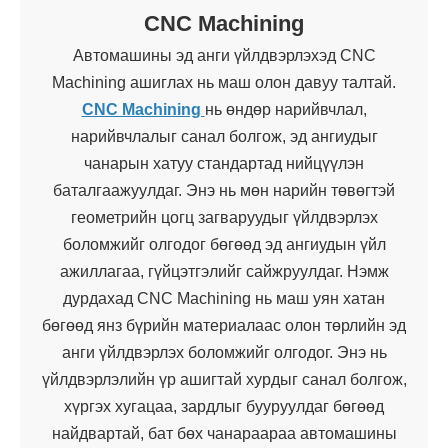
CNC Machining
Автомашины эд анги үйлдвэрлэхэд CNC
Machining ашиглах нь маш олон давуу талтай.
CNC Machining
нь өндөр нарийвчлал,
нарийвчлалыг санал болгож, эд ангиудыг
чанарын хатуу стандартад нийцүүлэн
баталгаажуулдаг. Энэ нь мөн нарийн төвөгтэй
геометрийн цогц загваруудыг үйлдвэрлэх
боломжийг олгодог бөгөөд эд ангиудын үйл
ажиллагаа, гүйцэтгэлийг сайжруулдаг. Нэмж
дурдахад CNC Machining нь маш уян хатан
бөгөөд янз бүрийн материалаас олон төрлийн эд
анги үйлдвэрлэх боломжийг олгодог. Энэ нь
үйлдвэрлэлийн үр ашигтай хурдыг санал болгож,
хүргэх хугацаа, зардлыг бууруулдаг бөгөөд
найдвартай, бат бөх чанараараа автомашины