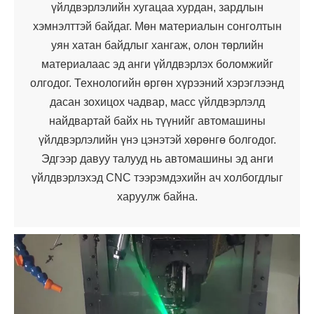
үйлдвэрлэлийн хугацаа хурдан, зардлын
хэмнэлттэй байдаг. Мөн материалын сонголтын
уян хатан байдлыг хангаж, олон төрлийн
материалаас эд анги үйлдвэрлэх боломжийг
олгодог. Технологийн өргөн хүрээний хэрэглээнд
дасан зохицох чадвар, масс үйлдвэрлэлд
найдвартай байх нь түүнийг автомашины
үйлдвэрлэлийн үнэ цэнэтэй хөрөнгө болгодог.
Эдгээр давуу талууд нь автомашины эд анги
үйлдвэрлэхэд CNC тээрэмдэхийн ач холбогдлыг
харуулж байна.