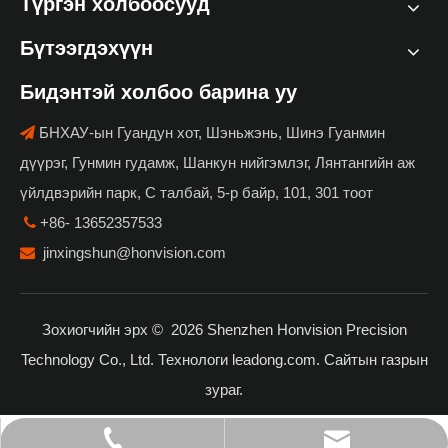
Түргэн холбоосууд
Бүтээгдэхүүн
Бидэнтэй холбоо барина уу
БНХАУ-ын Гуандун хот, Шэньжэнь, Шинэ Гуанмин

дүүрэг, Гунмин гудамж, Шанкун нийгэмлэг, Лянтангийн аж
үйлдвэрийн парк, С талбай, 5-р байр, 101, 301 тоот
+86- 13652357533

jinxingshun@honvision.com

Зохиогчийн эрх ©
2026
Shenzhen Honvision Precision
Technology Co., Ltd. Технологи
leadong.com
.
Сайтын газрын
зураг
.
jinxingshun@honvision.com
+86- 13652357533