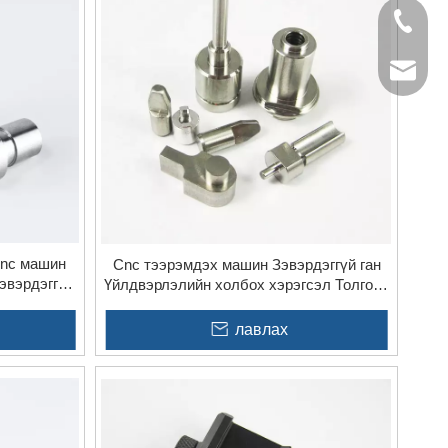
+86- 13
jinxing
Cnc машин
Cnc тээрэмдэх машин Зэвэрдэггүй ган
эвэрдэггүй
Үйлдвэрлэлийн холбох хэрэгсэл Толгойн
йлчилгээ
нарийн эд анги
лавлах