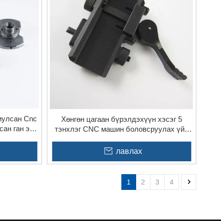
иулсан Cnc
Хөнгөн цагаан бүрэлдэхүүн хэсэг 5
ан ган эд
тэнхлэг CNC машин боловсруулах үйл
лах
явцын эд анги
лавлах
1
2
3
4