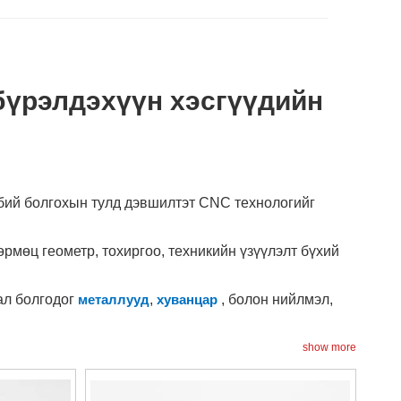
бүрэлдэхүүн хэсгүүдийн
бий болгохын тулд дэвшилтэт CNC технологийг
рмөц геометр, тохиргоо, техникийн үзүүлэлт бүхий
ал болгодог
металлууд
,
хуванцар
, болон нийлмэл,
 үйлдвэрлэлийн хугацааг багасгаж, нийлүүлэх
show more
байдал, гүйцэтгэлийг оновчтой болгохын тулд дизайны