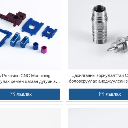
Цахилгааны зориулалттай 
s Precision CNC Machining
боловсруулах аноджуулсан з
улах хөнгөн цагаан дугуйн эд
ган хоолойн эд ангиудын ү
ангиудын үйлчилгээ
лавлах
лавлах