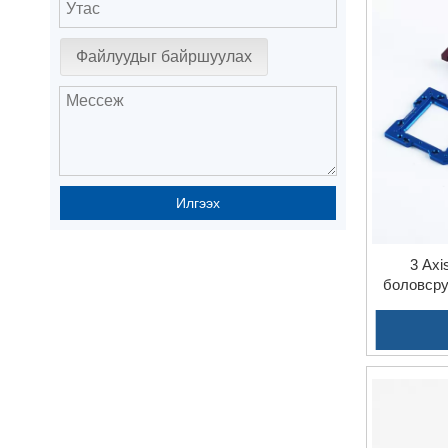
Файлуудыг байршуулах
Илгээх
3 Axi
боловсру