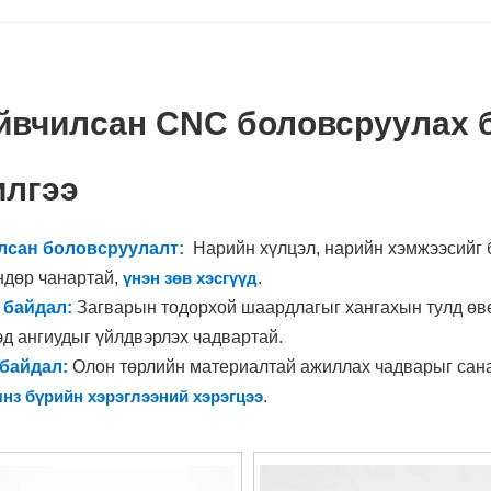
йвчилсан CNC боловсруулах 
илгээ
лсан боловсруулалт:
Нарийн хүлцэл, нарийн хэмжээсийг 
ндөр чанартай,
үнэн зөв хэсгүүд
.
 байдал:
Загварын тодорхой шаардлагыг хангахын тулд өвө
эд ангиудыг үйлдвэрлэх чадвартай.
 байдал:
Олон төрлийн материалтай ажиллах чадварыг сан
янз бүрийн хэрэглээний хэрэгцээ
.
втоматжуулсан процессууд болон оновчтой ажлын урсгал нь
агасгаж, нийт үр ашгийг дээшлүүлдэг.
га:
Төслийн хувь хүний ​​хэрэгцээнд тохирсон, функциональ 