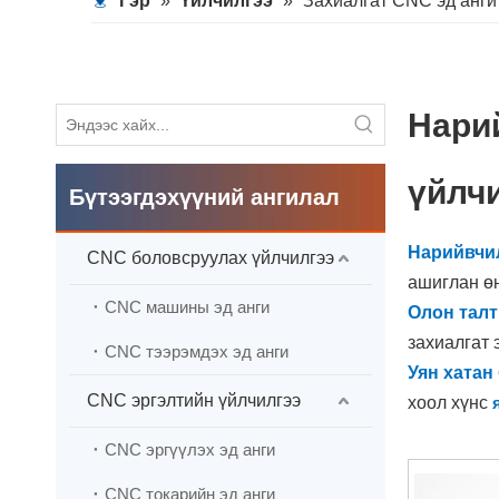
Гэр
»
Үйлчилгээ
»
Захиалгат CNC эд анги
Нари
үйлч
Бүтээгдэхүүний ангилал
Нарийвчи
CNC боловсруулах үйлчилгээ
ашиглан ө
CNC машины эд анги
Олон талт
захиалгат 
CNC тээрэмдэх эд анги
Уян хатан
CNC эргэлтийн үйлчилгээ
хоол хүнс
Үр ашиг:
А
CNC эргүүлэх эд анги
хугацааг б
Тохируул
CNC токарийн эд анги