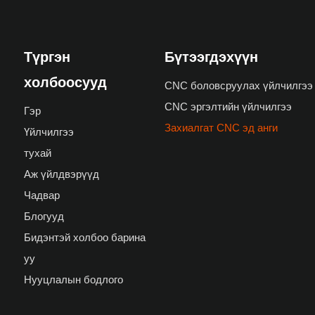
Түргэн
Бүтээгдэхүүн
холбоосууд
CNC боловсруулах үйлчилгээ
CNC эргэлтийн үйлчилгээ
Гэр
Захиалгат CNC эд анги
Үйлчилгээ
тухай
Аж үйлдвэрүүд
Чадвар
Блогууд
Бидэнтэй холбоо барина
уу
Нууцлалын бодлого