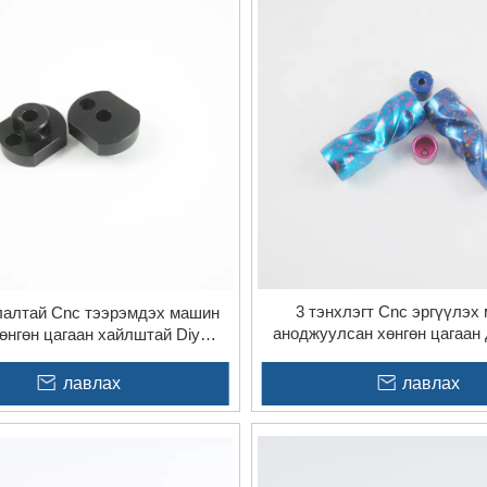
тохируулга хийх боломжийг олгодог.
баталгаа:
Хяналт шалгалтын нарийн үйл явц, чанарын хянал
дарт, хэрэглэгчийн тодорхойлолтод нийцэж байгааг баталгаа
ицох чадвар:
3 тэнхлэг, 4 тэнхлэг эсвэл 5 тэнхлэгт боловс
лийн янз бүрийн эрэлт хэрэгцээнд нийцсэн нарийн төвөгтэй 
удыг санал болгодог.
3 тэнхлэгт Cnc эргүүлэх
лалтай Cnc тээрэмдэх машин
аноджуулсан хөнгөн цагаан 
өнгөн цагаан хайлштай Diy
анги
бүрэлдэхүүн хэсгүүд
лавлах
лавлах