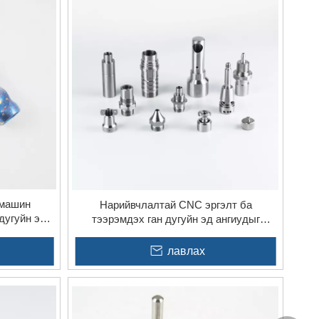
тын арга хэмжээ нь стандарт бус хэсэг бүр чанарын
жуулдаг.
руулалтыг ашиглаж байгаа эсэхээс үл хамааран тус
байдал, олон талт байдал, нарийвчлал зэрэг тодорхой
 машин
Нарийвчлалтай CNC эргэлт ба
дугуйн эд
тээрэмдэх ган дугуйн эд ангиудыг
боловсруулах
лавлах