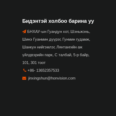
Бидэнтэй холбоо барина уу
БНХАУ-ын Гуандун хот, Шэньжэнь,

Шинэ Гуанмин дүүрэг, Гунмин гудамж,
Шанкун нийгэмлэг, Лянтангийн аж
үйлдвэрийн парк, С талбай, 5-р байр,
101, 301 тоот
+86- 13652357533

jinxingshun@honvision.com
