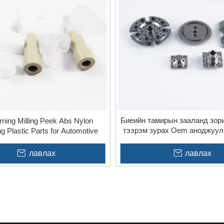
Биеийн тамирын зааланд зор
rning Milling Peek Abs Nylon
тээрэм зурах Oem аноджуулс
g Plastic Parts for Automotive
ангиудыг боловсруу
лавлах
лавлах
»