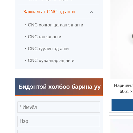
өөрчлөлт, 
Захиалгат CNC эд анги
Чанарын 
хатуу стан
CNC хөнгөн цагаан эд анги
Дасан зох
CNC ган эд анги
бүр нь төс
давуу талу
CNC гуулин эд анги
CNC хуванцар эд анги
Нарийвч
Бидэнтэй холбоо барина уу
6061 х