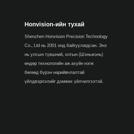
Honvision-ийн тухай
Shenzhen Honvision Precision Technology
Co., Ltd нь 2001 онд байгуулагдсан. Энэ
нь улсын түвшний, хотын (Шэньжэнь)
өндөр технологийн аж ахуйн нэгж
бөгөөд бүрэн нарийвчлалтай
үйлдвэрлэлийг дэмжих үйлчилгээтэй.