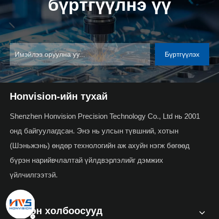
бүртгүүлнэ үү
Бүртгүүлэх
Honvision-ийн тухай
Shenzhen Honvision Precision Technology Co., Ltd нь 2001
онд байгуулагдсан. Энэ нь улсын түвшний, хотын
(Шэньжэнь) өндөр технологийн аж ахуйн нэгж бөгөөд
бүрэн нарийвчлалтай үйлдвэрлэлийг дэмжих
үйлчилгээтэй.
Түргэн холбоосууд