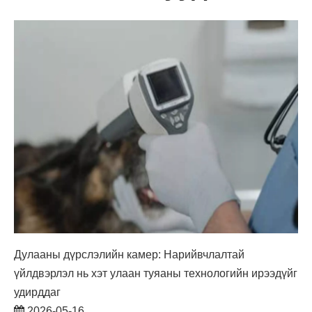
Дулааны дүрслэлийн камер: Нарийвчлалтай
үйлдвэрлэл нь хэт улаан туяаны технологийн ирээдүйг
удирддаг
2026-05-16