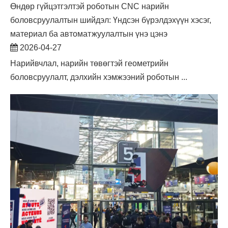
Өндөр гүйцэтгэлтэй роботын CNC нарийн
боловсруулалтын шийдэл: Үндсэн бүрэлдэхүүн хэсэг,
материал ба автоматжуулалтын үнэ цэнэ
2026-04-27
Нарийвчлал, нарийн төвөгтэй геометрийн
боловсруулалт, дэлхийн хэмжээний роботын ...