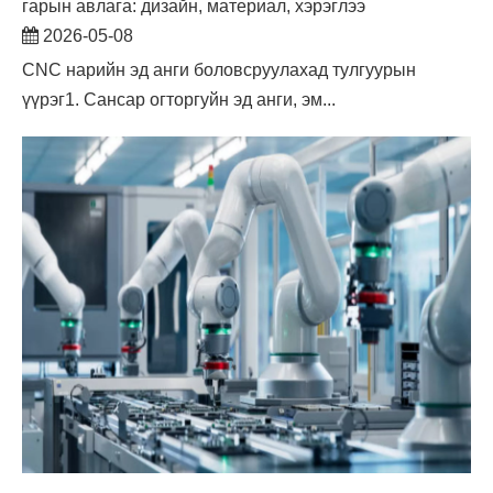
гарын авлага: дизайн, материал, хэрэглээ
2026-05-08
CNC нарийн эд анги боловсруулахад тулгуурын
үүрэг1. Сансар огторгуйн эд анги, эм...