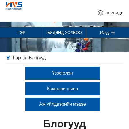
ГЭР
БИДЭНД ХОЛБОО
Илүү
БАРИХ
Гэр
»
Блогууд
Үзэсгэлэн
Компани шинэ
Аж үйлдвэрийн мэдээ
Блогууд