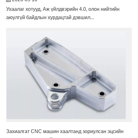
Ухаалаг хотууд, Аж үйлдвэрийн 4.0, олон нийтийн
аюулгүй байдлын хурдацтай дэвшил...
Захиалгат CNC машин хаалтанд зориулсан эцсийн