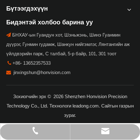
Бүтээгдэхүүн
Бидэнтэй холбоо барина уу
БНХАУ-ын Гуандун хот, Шэньжэнь, Шинэ Гуанмин

дүүрэг, Гунмин гудамж, Шанкун нийгэмлэг, Лянтангийн аж
үйлдвэрийн парк, С талбай, 5-р байр, 101, 301 тоот
+86- 13652357533

jinxingshun@honvision.com

Зохиогчийн эрх ©
2026
Shenzhen Honvision Precision
Technology Co., Ltd. Технологи
leadong.com
.
Сайтын газрын
зураг
.
jinxingshun@honvision.com
+86- 13652357533