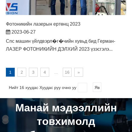
Фотоникийн лазерын ертөнц 2023
2023-06-27
Cnc машин үйлдвэрл�г�чийн хувьд бид Герман-
ЛАЗЕР ФОТОНИКИЙН ДЭЛХИЙ 2023 үзэсгэлэ...
1
2
3
4
...
16
»
Нийт 16 хуудас Хуудас руу очно уу
Яв
Манай мэдээллийн
товхимолд