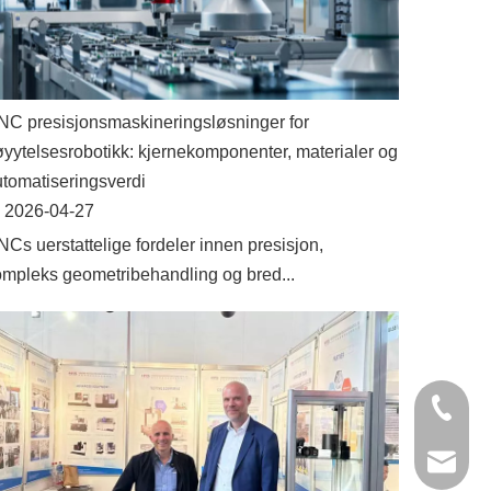
C presisjonsmaskineringsløsninger for
yytelsesrobotikk: kjernekomponenter, materialer og
tomatiseringsverdi
2026-04-27
Cs uerstattelige fordeler innen presisjon,
mpleks geometribehandling og bred...
+86- 13
jinxing