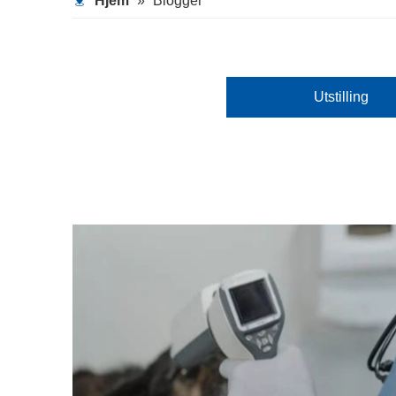
Hjem
»
Blogger
Utstilling