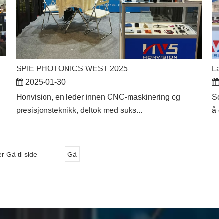
SPIE PHOTONICS WEST 2025
La
2025-01-30
​Honvision, en leder innen CNC-maskinering og
So
presisjonsteknikk, deltok med suks...
å 
er Gå til side
Gå