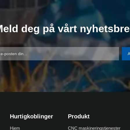
eld deg på vårt nyhetsbr
A
Hurtigkoblinger
Produkt
Hjem
CNC maskineringstjenester