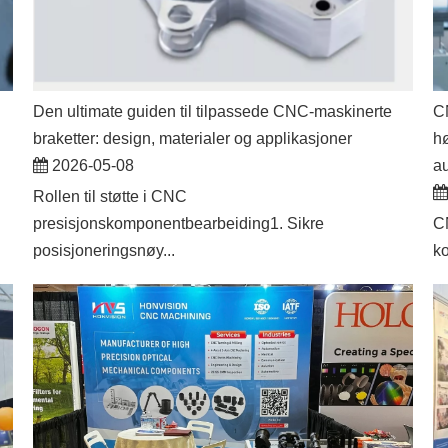
Den ultimate guiden til tilpassede CNC-maskinerte
CN
braketter: design, materialer og applikasjoner
hø
2026-05-08
au
Rollen til støtte i CNC
presisjonskomponentbearbeiding1. Sikre
CN
posisjoneringsnøy...
ko